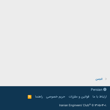
انجمن
Persian
ارتباط با ما
قوانین و مقرّرات
حریم خصوصی
راهنما
R
S
S
®
Iranian Engineers' Club
© 1385-1401.