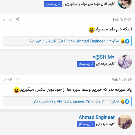
کاربر فعال مهندسی مواد و متالورژی ,
کاربر ممتاز
ه
ا
:
#223
Feb 9, 2026
اینکه دلم طلا میخواد
و
شبگرد23
,
Ahmad Engineer
,
ALIREZA.F.1988
و 2 کاربر دیگر
ا
ک
ن
♥@SH!M♥
ش
کاربر حرفه ای
کاربر ممتاز
ه
ا
:
#224
Feb 10, 2026
یاد سیزده بدر که میریم وسط سبزه ها از خودمون عکس میگیریم
و
شبگرد23
,
*mahdieh*
,
Ahmad Engineer
و 1 شخص دیگر
ا
ک
ن
Ahmad Engineer
ش
کاربر حرفه ای
کاربر ممتاز
ه
ا
: