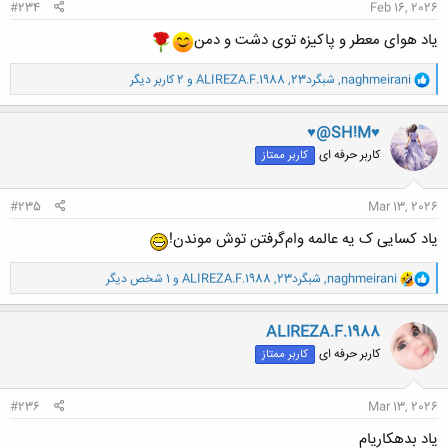
#234
Feb 16, 2026
یاد هوای معطر و پاکیزه توی دشت و دمن
و
naghmeirani
,
شبگرد23
,
ALIREZA.F.1988
و 2 کاربر دیگر
ا
ک
ن
♥@SH!M♥
ش
کاربر حرفه ای
کاربر ممتاز
ه
ا
:
#235
Mar 13, 2026
یاد کسایی ک یه عالمه وام‌گرفتن توش موندن!
و
naghmeirani
,
شبگرد23
,
ALIREZA.F.1988
و 1 شخص دیگر
ا
ک
ن
ALIREZA.F.1988
ش
کاربر حرفه ای
کاربر ممتاز
ه
ا
:
#236
Mar 13, 2026
یاد بدهکاریام