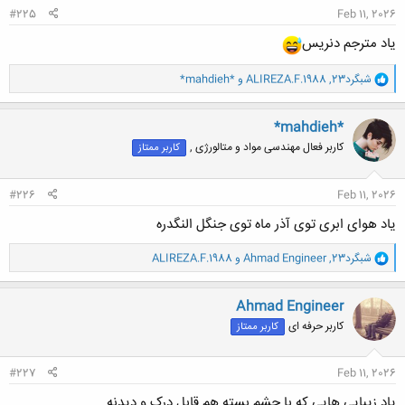
#225
Feb 11, 2026
یاد مترجم دنریس
و
شبگرد23
,
ALIREZA.F.1988
و
*mahdieh*
ا
ک
ن
*mahdieh*
ش
کاربر فعال مهندسی مواد و متالورژی ,
کاربر ممتاز
ه
ا
:
#226
Feb 11, 2026
یاد هوای ابری توی آذر ماه توی جنگل النگدره
و
شبگرد23
,
Ahmad Engineer
و
ALIREZA.F.1988
ا
ک
ن
Ahmad Engineer
ش
کاربر حرفه ای
کاربر ممتاز
ه
ا
:
#227
Feb 11, 2026
یاد زیبایی هایی که با چشم بسته هم قابل درک و دیدنه...