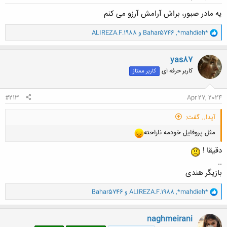
یه مادر صبور، براش آرامش آرزو می کنم
و
*mahdieh*
,
Bahar5746
و
ALIREZA.F.1988
ا
ک
ن
yas87
ش
کاربر حرفه ای
کاربر ممتاز
ه
ا
:
#213
Apr 27, 2024
آیدا.. گفت:
مثل پروفایل خودمه ناراحته
دقیقا !
..
بازیگر هندی
و
*mahdieh*
,
ALIREZA.F.1988
و
Bahar5746
ا
ک
ن
naghmeirani
ش