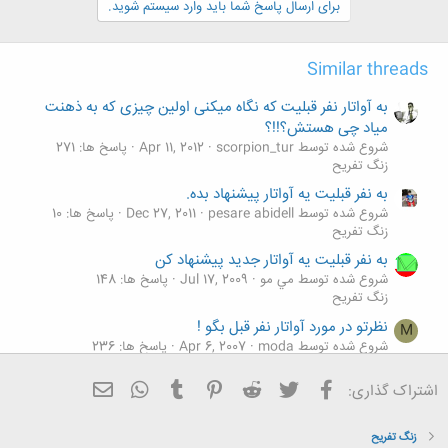
برای ارسال پاسخ شما باید وارد سیستم شوید.
ا
:
Similar threads
به آواتار نفر قبلیت که نگاه میکنی اولین چیزی که به ذهنت
میاد چی هستش؟!!؟
شروع شده توسط scorpion_tur
Apr 11, 2012
پاسخ ها: 271
زنگ تفريح
به نفر قبلیت یه آواتار پیشنهاد بده.
شروع شده توسط pesare abidell
Dec 27, 2011
پاسخ ها: 10
زنگ تفريح
به نفر قبلیت یه آواتار جدید پیشنهاد کن
شروع شده توسط مي مو
Jul 17, 2009
پاسخ ها: 148
زنگ تفريح
نظرتو در مورد آواتار نفر قبل بگو !
M
شروع شده توسط moda
Apr 6, 2007
پاسخ ها: 236
زنگ تفريح
فیسبوک
تویتر
Reddit
Pinterest
Tumblr
ایمیل
WhatsApp
اشتراک گذاری:
ب امضا و آواتار قبلي از صفر تا 20 نمره بده؟
شروع شده توسط M@hdi42
Nov 28, 2013
پاسخ ها: 172
زنگ تفريح
زنگ تفريح