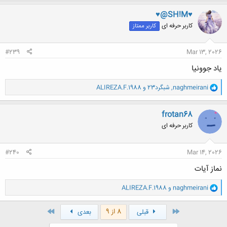
ک
ن
♥@SH!M♥
ش
کاربر حرفه ای
کاربر ممتاز
ه
ا
:
#239
Mar 13, 2026
یاد جوونیا
و
naghmeirani
,
شبگرد23
و
ALIREZA.F.1988
ا
ک
ن
frotan68
ش
کاربر حرفه ای
ه
ا
:
#240
Mar 14, 2026
نماز آیات
و
naghmeirani
و
ALIREZA.F.1988
ا
ک
ن
اول
آخر
8 از 9
قبلی
بعدی
ش
ه