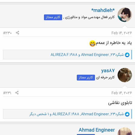
ک
ن
*mahdieh*
ش
کاربر فعال مهندسی مواد و متالورژی ,
کاربر ممتاز
ه
ا
:
#230
Feb 14, 2026
یاد یه خاطره از عمه‌م
و
شبگرد23
,
Ahmad Engineer
و
ALIREZA.F.1988
ا
ک
ن
yas87
ش
کاربر حرفه ای
کاربر ممتاز
ه
ا
:
#231
Feb 14, 2026
تابلوی نقاشی
و
شبگرد23
,
Ahmad Engineer
,
ALIREZA.F.1988
و 1 شخص دیگر
ا
ک
ن
Ahmad Engineer
ش