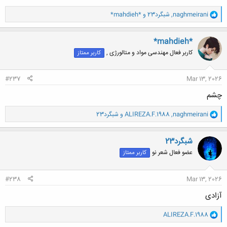
و
naghmeirani
,
شبگرد23
و
*mahdieh*
ا
ک
ن
*mahdieh*
ش
کاربر فعال مهندسی مواد و متالورژی ,
کاربر ممتاز
ه
ا
:
#237
Mar 13, 2026
چشم
و
naghmeirani
,
ALIREZA.F.1988
و
شبگرد23
ا
ک
ن
شبگرد23
ش
عضو فعال شعر نو
کاربر ممتاز
ه
ا
:
#238
Mar 13, 2026
آزادی
و
ALIREZA.F.1988
ا