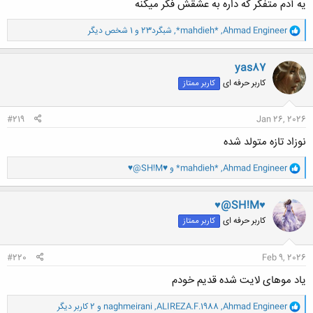
یه آدم متفکر که داره به عشقش فکر میکنه
و
Ahmad Engineer
,
*mahdieh*
,
شبگرد23
و 1 شخص دیگر
ا
ک
ن
yas87
ش
کاربر حرفه ای
کاربر ممتاز
ه
ا
:
#219
Jan 26, 2026
نوزاد تازه متولد شده
و
Ahmad Engineer
,
*mahdieh*
و
♥@SH!M♥
ا
ک
ن
♥@SH!M♥
ش
کاربر حرفه ای
کاربر ممتاز
ه
ا
:
#220
Feb 9, 2026
یاد موهای لایت شده قدیم خودم
و
Ahmad Engineer
,
ALIREZA.F.1988
,
naghmeirani
و 2 کاربر دیگر