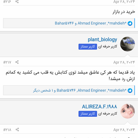
#216
Apr 28, 2024
خرید در بازار
و
*mahdieh*
,
Ahmad Engineer
و
Bahar5746
ا
ک
ن
plant_biology
ش
کاربر حرفه ای
کاربر ممتاز
ه
ا
:
#217
Apr 28, 2024
یاد قدیما که هر کی عاشق میشد توی کتابش یه قلب می کشید یه کمانم
ازش رد میشد!
و
*mahdieh*
,
Ahmad Engineer
,
Bahar5746
و 1 شخص دیگر
ا
ک
ن
ALIREZA.F.1988
ش
کاربر حرفه ای
کاربر ممتاز
ه
ا
:
#218
Apr 28, 2024