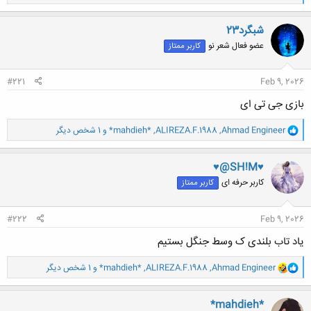
ا
ک
ن
شبگرد23
ش
عضو فعال شعر نو
کاربر ممتاز
ه
ا
:
#221
Feb 9, 2026
بازی جی تی ای
و
Ahmad Engineer
,
ALIREZA.F.1988
,
*mahdieh*
و 1 شخص دیگر
ا
ک
ن
♥@SH!M♥
ش
کاربر حرفه ای
کاربر ممتاز
ه
ا
:
#222
Feb 9, 2026
یاد تاب بلندی ک وسط جنگل بستیم
و
Ahmad Engineer
,
ALIREZA.F.1988
,
*mahdieh*
و 1 شخص دیگر
ا
ک
ن
*mahdieh*
ش