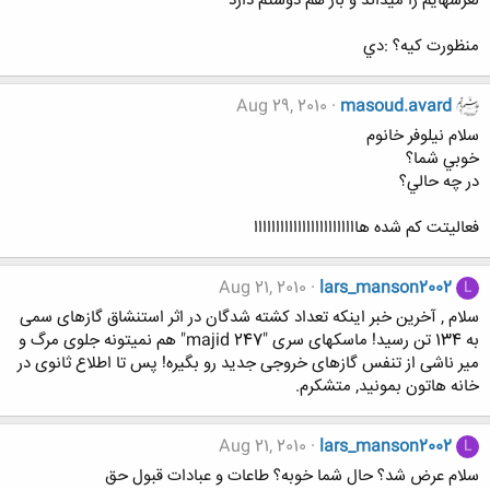
لغزشهایم را میداند و باز هم دوستم دارد
منظورت كيه؟ :دي
Aug 29, 2010
masoud.avard
سلام نيلوفر خانوم
خوبي شما؟
در چه حالي؟
فعاليتت كم شده هاااااااااااااااااااااااا
Aug 21, 2010
lars_manson2002
L
سلام , آخرین خبر اینکه تعداد کشته شدگان در اثر استنشاق گازهای سمی
به 134 تن رسید! ماسکهای سری "majid 247" هم نمیتونه جلوی مرگ و
میر ناشی از تنفس گازهای خروجی جدید رو بگیره! پس تا اطلاع ثانوی در
خانه هاتون بمونید, متشکرم.
Aug 21, 2010
lars_manson2002
L
سلام عرض شد؟ حال شما خوبه؟ طاعات و عبادات قبول حق