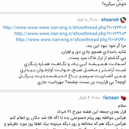
خوش ميگزره؟
Jul 10, 2010
ehsanstr
http://www.www.www.iran-eng.ir/showthread.php?t=172407
http://www.www.iran-eng.ir/showthread.php?t=179903
http://www.www.iran-eng.ir/showthread.php?t=161640
مرا گر خود نبود اين بند،
شايد بامدادي همچو يادي دور و لغزان،
مي گذشتم از تراز خاک سرد پست...
آسـمانـت هـمـيـشـه آبـي بـاد، و نگـاهـت همـاره زنـگاري
شبـت آرامـتـر ز مـخمـل صبـح، خـوابـت آوازخـوان بـيـداري
چـمـن آشنـاييـت سـرسبـز، بــاغ انـديـشـمـنـديـت پــرگــل
کوچه? بي قراريت بن بست، چشمه? مهربانيت جاري
Jun 6, 2010
farzaan
سلام
قرار بعدی جمعه این هفته مورخ 21 خرداد
هرکس موافقه بهم پیام خصوصی بده تا اگه ok شد مکان رو اعلام کنم
هرکس دیگه هم که مخالفه و روز دیگه میتونه بیاد لطفا روز مورد نظرشو و