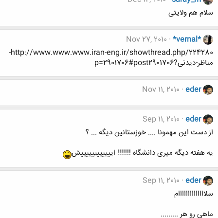
سلام هم ولایتی
Nov 27, 2010
*vernal*
http://www.www.www.iran-eng.ir/showthread.php/224280-
مناظر-دیدنی?p=2901706#post2901706
Nov 11, 2010
eder
Sep 11, 2010
eder
از دست این مهمونا .... خوزستانین دیگه ... ؟
یه هفته دیگه میری دانشگاه !!!!!!! اییییییییییییش
Sep 11, 2010
eder
سلاااااااااااااام
ماهی رو هر .........