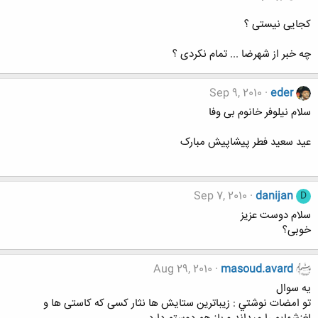
کجایی نیستی ؟
چه خبر از شهرضا ... تمام نکردی ؟
Sep 9, 2010
eder
سلام نیلوفر خانوم بی وفا
عید سعید فطر پیشاپیش مبارک
Sep 7, 2010
danijan
D
سلام دوست عزیز
خوبی؟
Aug 29, 2010
masoud.avard
يه سوال
تو امضات نوشتي : زیباترین ستایش ها نثار کسی که کاستی ها و