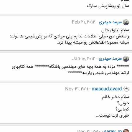
سال نو پیشاپیش مبارک
سرمد حیدری
Feb 21, 2012
سلام نیلوفر جان
راستش من خیلی اطلاعات ندارم ولی موادی که تو پتروشیمی ها تولید
میشه معمولا اطلاعاتش رو میشه پیدا کرد.
سرمد حیدری
Jan 10, 2012
****** مژده به همه بچه های مهندسی باشگاه******* همه کتابهای
ارشد مهندسی شیمی پارسه*******
Nov 21, 2011
masoud.avard
سلام دختر خانم
خوبی؟
کجایی؟
خبری ازت نیست...
Dec 12, 2010
saray_m