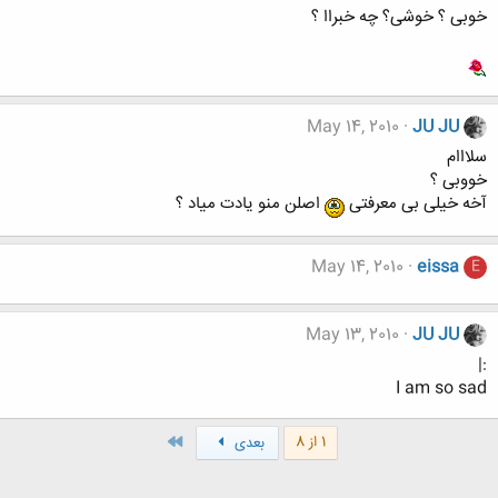
خوبی ؟ خوشی؟‌ چه خبراا ؟
May 14, 2010
JU JU
سلااام
خووبی ؟
آخه خیلی بی معرفتی
اصلن منو یادت میاد ؟
May 14, 2010
eissa
E
May 13, 2010
JU JU
:|
I am so sad
آخر
1 از 8
بعدی