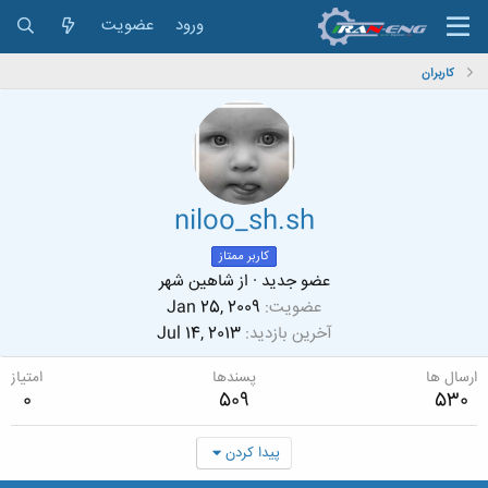
ورود
عضویت
کاربران
niloo_sh.sh
کاربر ممتاز
عضو جدید
·
از
شاهین شهر
عضویت
Jan 25, 2009
آخرین بازدید
Jul 14, 2013
ارسال ها
پسندها
امتیاز
0
509
530
پیدا کردن