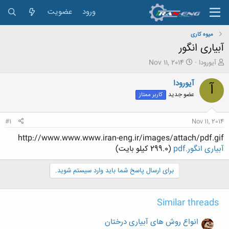
ورود
عضویت
میوه کاری
آبیاری انگور
ش
ت
آیورودا
Nov 11, 2014
ر
ا
و
ر
آیورودا
آ
ع
ی
عضو جدید
کاربر ممتاز
ک
خ
ن
ش
ن
ر
#1
Nov 11, 2014
د
و
ه
ع
http://www.www.www.iran-eng.ir/images/attach/pdf.gif
م
آبیاری انگور.pdf
(299.0 كيلو بايت)
و
ض
برای ارسال پاسخ شما باید وارد سیستم شوید.
و
ع
Similar threads
انواع روش های آبیاری درختان