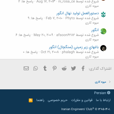
شروع شده توسط ni_rosa_ce
Aug 17, 2013
پاسخ ها: 2
میوه کاری
دستورالعمل توليد نهال انگور
شروع شده توسط Phyto
Feb 7, 2010
پاسخ ها: 9
میوه کاری
انگور
شروع شده توسط afsoon6282
May 20, 2009
پاسخ ها: 6
میوه کاری
باغهاي زير زميني (سنگچال) انگور
شروع شده توسط phalagh
Oct 21, 2008
پاسخ ها: 0
میوه کاری
فیسبوک
تویتر
Reddit
Pinterest
Tumblr
ایمیل
WhatsApp
اشتراک گذاری:
میوه کاری
Persian
ارتباط با ما
قوانین و مقرّرات
حریم خصوصی
راهنما
R
S
S
®
Iranian Engineers' Club
© 1385-1401.