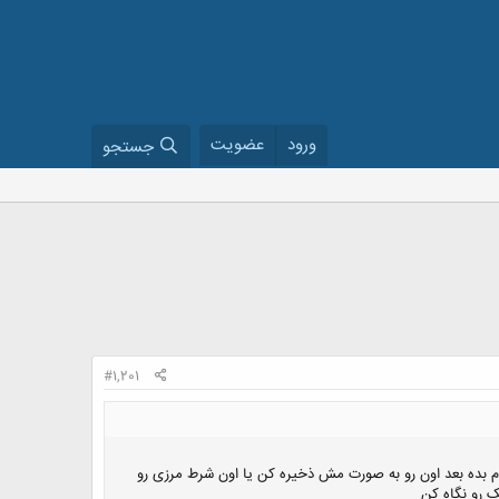
ورود
عضویت
جستجو
#1,201
ام بده بعد اون رو به صورت مش ذخیره کن یا اون شرط مرزی رو
 رو نگاه کن