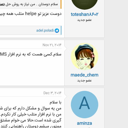
:
سلام دوستان . من نیاز به روش حل
دست
دوست عزیز تو helpe متلب همه چیو توضیح داده یه سرچ بزنی چیزیو که میخوای پیدا میکنی
toteshan8602
عضو جدید
و
adel.poladi
ا
ک
ن
Nov 21, 2014
ش
ه
سلام.کسی هست که به نرم افزار PDMS مسلط باشه؟؟یه پروژه دارم میخوام برام انجام بدین.هزینه رو هم پرداخت میکنم.اگه کسی بلده لطفا پیام خصوصی بفرسته
ا
:
maede_chem
عضو جدید
Dec 3, 2014
A
با سلام
من یه سوال و مشکل دارم که برای شما
من با نرم افزار متلب خیلی کار نکردم
گیری شده است.حالا می خوام مشتق ا
aminza
ممنون میشم دوستان راهنمایی کنند