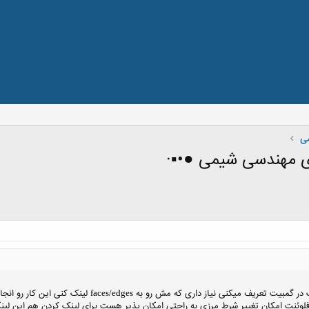
می
ی مهندسی شیمی ●•▪·
 در گمبیت تعریف میکنی نیاز داری که مش رو به
لینک کنی این کار رو انج
faces/edges
وئنت امکان تغییر شرط مرزی به راحتی امکان پذیر هست برای لینک کردن هم این لینک