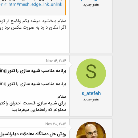
ض
g0302.htm#mesh_edge_link_unlink
عضو جدید
و
ع
سلام ببخشید میشه یکم واضح تر توض
اگر امکان دارد به صورت عکس برداری 
Nov 14, 2014
S
برنامه مناسب شبیه سازی راکتور steam reforming
برنامه مناسب شبیه سازی راکتور steam reforming
s_atefeh
سلام
عضو جدید
برای شبیه سازی قسمت احتراق راکتور steam reforming در حالت اتوترمال، کامسول بهتر پاسخ خواهد داد یا فلو
ممنونم که راهنمایی میفرمایید
Nov 20, 2014
روش حل دستگاه معادلات دیفرانسیل ODE در متل