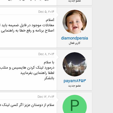
عضو جدید
Dec 5, 2014
lسلام.
اصلاح برنامه و رفع خطا به راهنمایی نی
diamondpersia
کاربر فعال
Dec 8, 2014
با سلام
درمورد لینک کردن هایسیس و متلب نی
لطفا راهنمایی بفرمایید
باتشکر
payam8453
عضو جدید
Dec 12, 2014
P
سلام از دوستان عزیز اگر کسی لینک دانلود نرم افزار chemkin pro داره ممنون میشم محبت کنه قرا