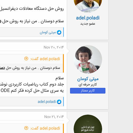
روش حل دستگاه معادلات دیفرانسیل ODE در متل
adel.poladi
سلام دوستان . من نیاز به روش حل
د
عضو جدید
و
میتی کومان
ا
ک
ن
Nov 20, 2014
ش
ه
adel.poladi گفت:
ا
:
سلام دوستان . من نیاز به روش حل
دست
سلام
میتی کومان
جلد دوم کتاب ریاضیات کاربردی نوشته
کاربر حرفه ای
یه سری مثال حل کرده فکر کنم ODE هم داره..
کاربر ممتاز
و
adel.poladi
ا
ک
ن
Nov 21, 2014
ش
ه
adel.poladi گفت:
ا