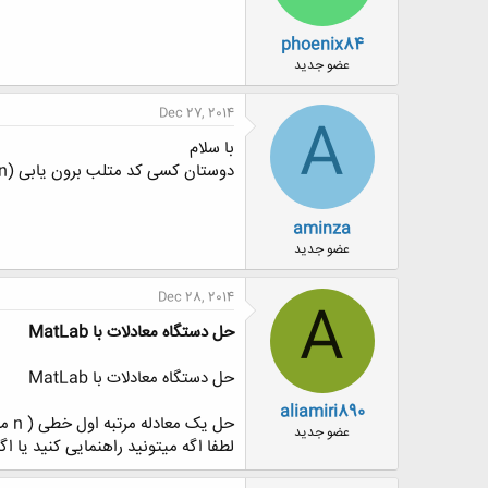
phoenix84
عضو جدید
Dec 27, 2014
A
با سلام
دوستان کسی کد متلب برون یابی (extrapolotion ) نداره؟ خیلی لازم دارم.
aminza
عضو جدید
Dec 28, 2014
A
حل دستگاه معادلات با MatLab
حل دستگاه معادلات با MatLab
aliamiri890
حل یک معادله مرتبه اول خطی ( n معادله n مجهول ) با فرض n=7 با استفاده از نرم افزار matlab
عضو جدید
لطفا اگه میتونید راهنمایی کنید یا اگه