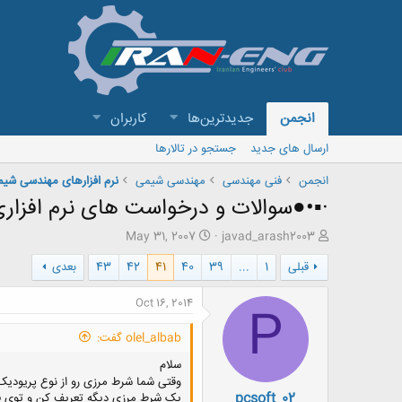
انجمن
جدیدترین‌ها
کاربران
ارسال های جدید
جستجو در تالارها
انجمن
فنی مهندسی
مهندسی شیمی
نرم افزارهای مهندسی شی
·▪•●سوالات و درخواست های نرم افزار
ش
ت
May 31, 2007
javad_arash2003
ر
ا
قبلی
1
...
39
40
41
42
43
بعدی
و
ر
ع
ی
ک
خ
Oct 16, 2014
P
ن
ش
ن
ر
olel_albab گفت:
د
و
ه
ع
سلام
م
وقتی شما شرط مرزی رو از نوع پریودیک
pcsoft_02
و
یک شرط مرزی دیگه تعریف کن و توی فل