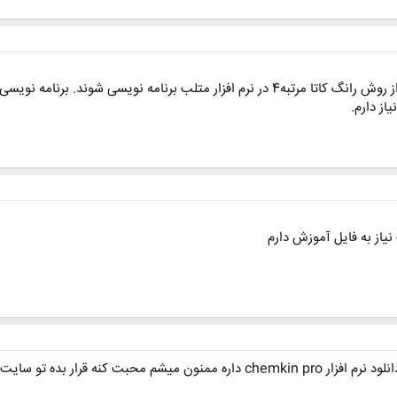
معادلات موجود در فایل ضمیمه باید از روش رانگ کاتا مرتبه4 در نرم افزار متلب برن
از دارم.
از به فایل آموزش دارم
ر بده تو سایت همه لینکهاش غیرفعالن.