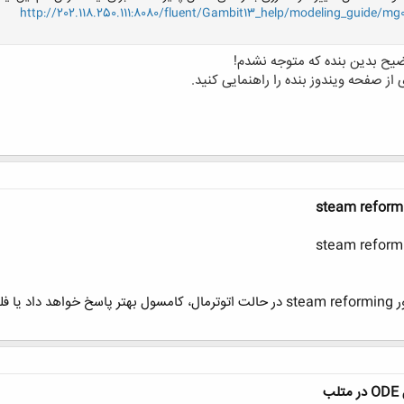
http://202.118.250.111:8080/fluent/Gambit13_help/modeling_guide/m
یح بدین بنده که متوجه نشدم!
از صفحه ویندوز بنده را راهنمایی کنید.
ئنت؟!
ب