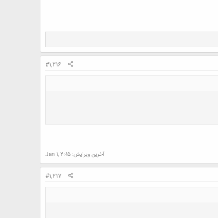
#1,216
آخرین ویرایش:
Jan 1, 2015
#1,217