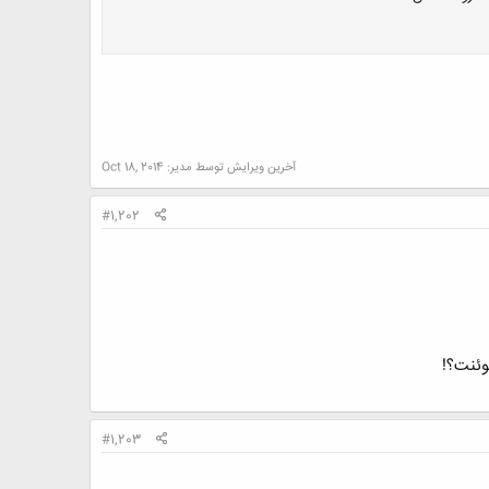
آخرین ویرایش توسط مدیر:
Oct 18, 2014
#1,202
#1,203