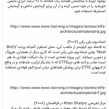
بوجود آورده تا ساختمان همانند یک گلخانه، تا 90 درصد انرژی تابشی
خورشید را در خود حبس کرده و از آن برای گرمایش داخلی و گرمایش
استخرها استفاده شود.
http://www.www.www.iran-eng.ir/images/stories/etfe-
architecturalmaterial-5.jpg
استادیوم ملی پکن (2007):
به فاصله نیم کیلومتر از مکعب آبی، محل استقرار آشیانه پرنده "Bird’s
Nest" یعنی استادیوم ملی پکن است که کاری دیگر از معماران، هرزوگ
و دمورن میباشد. این پروژه تضادی است از یک اسکلت فولادی به هم
تنیده صلب و لایه های نرمETFE که با یکدیگر ترکیب شدهاند و در واقع
از لایههای ETFE برای پوشش فضاهای میان استراکچر فولادی استفاده
شده است.
http://www.www.www.iran-eng.ir/images/stories/etfe-
architecturalmaterial-6.jpg
مرکز تفریحی Khan Shatyry در قزاقستان (2008):
این پروژه که توسط دفتر معماری نورمن فاستر طراحی شده یک مرکز