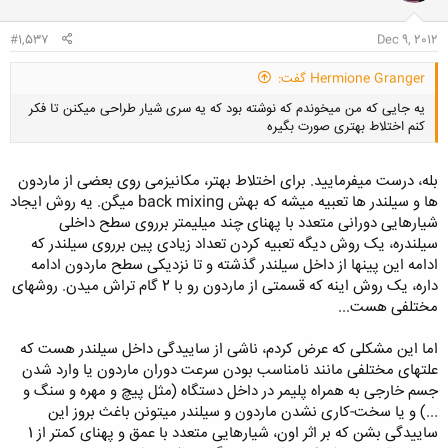
#1,537
Dec 9, 2012
Hermione Granger گفت:
یه جایی که من میخوندم که نوشته بود که یه سری شیار طراحی میکنن تا فکر
کنم اختلاط بهتری صورت بگیره
بله، درست میفرمایید. برای اختلاط بهتر، مکانیزمی روی بعضی از ماردون
ها و سیلندر ها تعبیه میشه که بهش back mixing میگن. یه روش ایجاد
شیارهایی دورانی متعدد با پهنای چند میلیمتر برروی سطح داخلی
کلیک کنید تا باز شود...
سیلندره، یک روش دیگه تعبیه کردن تعداد زیادی پین برروی سیلندر که
ادامه این پینها از داخل سیلندر گذشته و تا نزدیکی سطح ماردون ادامه
داره، یک روش اینه که قسمتی از ماردون رو با 2 گام تراش میدن. روشهای
مختلفی هست...
اما این مشکلی که عرض کردم، ناشی از ساییدگی داخل سیلندر هست که
علتهای مختلفی مانند نامناسب بودن سرعت دوران ماردون یا وارد شدن
جسم خارجی به همراه پلیمر در داخل دستگاه (مثل پیچ و مهره و سنگ و
...) و یا سخت-کاری نشدن ماردون و سیلندر میتونن باغث بروز این
ساییدگی بشن که بر اثر اون، شیارهایی متعدد با عمق و پهنای کمتر از 1