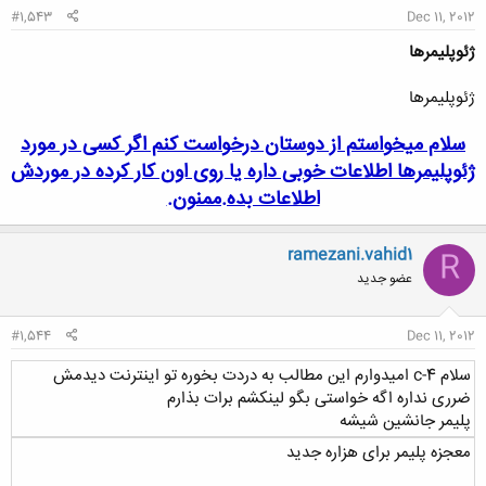
#1,543
Dec 11, 2012
ژئوپلیمرها
ژئوپلیمرها
سلام میخواستم از دوستان درخواست کنم اگر کسی در مورد
ژئوپلیمرها اطلاعات خوبی داره یا روی اون کار کرده در موردش
اطلاعات بده.ممنون.
ramezani.vahid1
R
عضو جدید
#1,544
Dec 11, 2012
سلام c-4 امیدوارم این مطالب به دردت بخوره تو اینترنت دیدمش
ضرری نداره اگه خواستی بگو لینکشم برات بذارم
پلیمر جانشین شیشه
معجزه پلیمر برای هزاره جدید