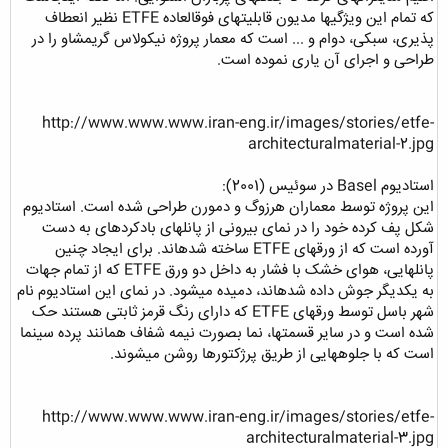
که تمام این ویژگیها مدیون قابلیتهای فوقالعاده ETFE نظیر انعطاف
پذیری، سبکی، دوام و ... است که معمار پروژه نیکولاس گریمشاو را در
طراحی و اجرای آن یاری نموده است.
http://www.www.www.iran-eng.ir/images/stories/etfe-
architecturalmaterial-2.jpg
استادیوم Basel در سوئیس (2001):
این پروژه توسط معماران هرزوگ و دمورن طراحی شده است. استادیوم
شکل پف کرده خود را در نمای بیرونی از پانلهای بادکردهای به دست
آورده است که از ورقهای ETFE ساخته شده­اند. برای ایجاد چنین
پانلهایی، هوای خشک با فشار به داخل دو ورق ETFE که از تمام جهات
به یکدیگر جوش داده شدهاند، دمیده میشود. در نمای این استادیوم نام
شهر باسل توسط ورقهای ETFE که دارای رنگ قرمز ثابتی هستند حک
شده است و در سایر قسمتها، نما بصورت نیمه شفاف همانند پرده سینما
است که با جلوههایی از طریق پرژکتورها روشن می­شوند.
http://www.www.www.iran-eng.ir/images/stories/etfe-
architecturalmaterial-3.jpg