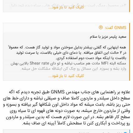
2-در محصول ممکن است برامدگیهای سیاه یا لکه هایی سیاه دیده شود.دلیل
کلیک کنید تا باز شود...
این امر چیست؟ راهکار حذف ان؟
3-برخی محصولات پلاستیک ممکن است دارای سطحی براق ولی موج دار و
خیلی نامنظم باشند.دلیل ان چیست؟ راهکار حذف ان؟
GNMS گفت:
سعید پلیمر عزیز با سلام
همه اینهایی که گفتی بیشتر بدلیل سوختن مواد و تولید گاز هست. که معمولاً
در 2 حالت این اتفاق میافته. یا دمای دای خیلی بالاست، یا سرعت تولید
بالاست یا اینکه مواد دست دوم استفاده کردی.
ممکنه البته MFI مادت هم مناسب نباشه و تو دای Shear rate بالایی بهش
وارد بشه و بسوزه. این مسائل رو چک کن ایشالله مشکلت حل میشه.
کلیک کنید تا باز شود...
GNMS
علاوه بر راهنمایی های جناب مهندس GNMS طبق تجربه دیدم که اگه
سطح داخل سیلندر و ماردون کاملا صاف و صیقلی نباشه و دارای خط های
حتی ریز باشه، باعث میشه که مواد داخل اون شکافها گیر بیافته و بسوزه و
وقتی از ماردون خارج میشه، به صورت دونه های قهوه ای تا سیاه روی
سطح کار ظاهر بشه. در این صورت لازم هست که بدین سیلندر و ماردون
رو پرداخت و آبکاری کنن تا سطحش کاملاً آیینه ای صاف بشه.