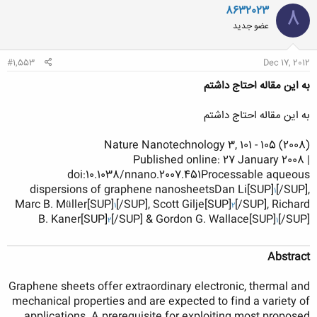
8632023
8
عضو جدید
#1,553
Dec 17, 2012
به این مقاله احتاج داشتم
به این مقاله احتاج داشتم
Nature Nanotechnology 3, 101 - 105 (2008)
Published online: 27 January 2008 |
doi:10.1038/nnano.2007.451Processable aqueous
dispersions of graphene nanosheetsDan Li[SUP]
[/SUP],
1
Marc B. Müller[SUP]
[/SUP], Scott Gilje[SUP]
[/SUP], Richard
1
2
B. Kaner[SUP]
[/SUP] & Gordon G. Wallace[SUP]
[/SUP]
2
1
Abstract
Graphene sheets offer extraordinary electronic, thermal and
mechanical properties and are expected to find a variety of
applications. A prerequisite for exploiting most proposed