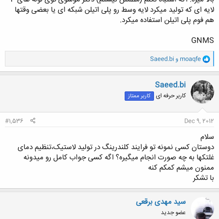
لایه ای که تولید میکرد لایه وسط رو پلی اتیلن شبکه ای یا بعضی وقتها
هم فوم پلی اتیلن استفاده میکرد.
GNMS
و
moaqfe
و
Saeed.bi
ا
ک
ن
Saeed.bi
ش
کاربر حرفه ای
کاربر ممتاز
ه
ا
:
#1,536
Dec 9, 2012
سلام
دوستان کسی نمونه تو فرایند کلندرینگ در تولید لاستیک،تنظیم دمای
غلتکها به چه صورت انجام میگیره؟ اگه کسی جواب کامل رو میدونه
ممنون میشم کمکم کنه
با تشکر
سید مهدی برقعی
عضو جدید