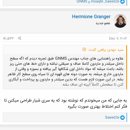
و
Saeed.bi
,
moaqfe
و
GNMS
ا
ک
ن
Hermione Granger
ش
عضو جدید
ه
ا
:
#1,532
Dec 7, 2012
سید مهدی برقعی گفت:
علاوه بر راهنمایی های جناب مهندس GNMS طبق تجربه دیدم که اگه سطح
داخل سیلندر و ماردون کاملا صاف و صیقلی نباشه و دارای خط های حتی ریز
باشه، باعث میشه که مواد داخل اون شکافها گیر بیافته و بسوزه و وقتی از
ماردون خارج میشه، به صورت دونه های قهوه ای تا سیاه روی سطح کار ظاهر
بشه. در این صورت لازم هست که بدین سیلندر و ماردون رو پرداخت و آبکاری
کنن تا سطحش کاملاً آیینه ای صاف بشه.
کلیک کنید تا باز شود...
یه جایی که من میخوندم که نوشته بود که یه سری شیار طراحی میکنن تا
فکر کنم اختلاط بهتری صورت بگیره
و
Saeed.bi
ا
ک