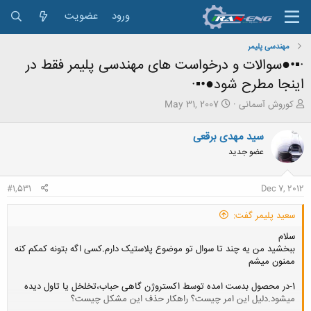
ورود
عضویت
مهندسی پلیمر
·▪•●سوالات و درخواست های مهندسی پلیمر فقط در
اینجا مطرح شود●•▪·
ش
ت
کوروش آسمانی
May 31, 2007
ر
ا
و
ر
سید مهدی برقعی
ع
ی
عضو جدید
ک
خ
ن
ش
ن
ر
#1,531
Dec 7, 2012
د
و
ه
ع
سعید پلیمر گفت:
م
و
سلام
ض
ببخشید من یه چند تا سوال تو موضوع پلاستیک دارم.کسی اگه بتونه کمکم کنه
و
ممنون میشم
ع
1-در محصول بدست امده توسط اکستروژن گاهی حباب،تخلخل یا تاول دیده
میشود.دلیل این امر چیست؟ راهکار حذف این مشکل چیست؟