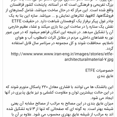
بزرگ تفریحی و فرهنگی است که در آستانه، پایتخت کشور قزاقستان
واقع شده است. این مرکز که در حال ساخت میباشد، شامل گسترهای از
فروشگاهها، کافهها، تئاترهای نمایش و ... مییاشد. سازه این بنا به یک
چادر غول پیکر برفراز یک کوهستان شباهت دارد. در حقیقت ETFE
نقش یک ستاره را در ساخت این بنا بازی میکند و غشاء عظیم خارجی
آن را تشکیل میدهد. در نتیجه این امکان فراهم میشود که در عین عبور
نور به فضاهای داخلی، مردم در مقابل اثرات نامطلوب آب و هوای
ناملایم، محافظت شوند و کل مجموعه در سرتاسر سال قابل استفاده
گردد.
http://www.www.www.iran-eng.ir/images/stories/etfe-
architecturalmaterial-7.jpg
خصوصیات ETFE
عایق بندی
این بالشتک ها می توانند با فشاری معادل 220 پاسکال متورم شوند که
در این حالت بیشترین توان و مقاومت کششی و نیز عایق پذیری در آنها
ایجاد می شود.
میزان عایق بندی در این مصالح به مراتب از مصالح مشابه آن یعنی
شیشه بهتر است. به گونه ای که صفحاتی که تنها از 3 لایه تشکیل شده
اند به مراتب از شیشه عایق بهتری محسوب می شود. علاوه بر آن با