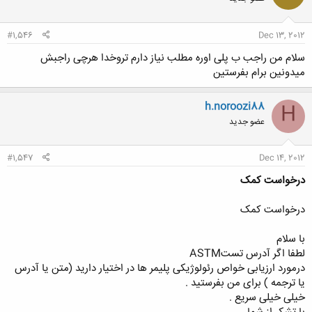
#1,546
Dec 13, 2012
سلام من راجب ب پلی اوره مطلب نیاز دارم تروخدا هرچی راجبش
میدونین برام بفرستین
h.noroozi88
H
عضو جدید
#1,547
Dec 14, 2012
درخواست کمک
درخواست کمک
با سلام
لطفا اگر آدرس تستASTM
درمورد ارزیابی خواص رئولوژیکی پلیمر ها در اختیار دارید (متن یا آدرس
یا ترجمه ) برای من بفرستید .
خیلی خیلی سریع .