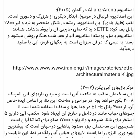
استادیوم Alianz-Arena در آلمان (2005):
این استادیوم فوتبال در مونیخ، ابتکار دیگری از هرزوگ و دمورن است.
لقب (قایق بادی) این استادیوم، ریشه در شکل منحصر به فرد و نیز 2800
پانل پف کرده ETFE دارد که نمای خارجی آن را پوشاندهاند. همانند
استادیوم باسل، پوسته استادیوم آلیانز هم، شب هنگام روشن میشود و
بسته به تیمی که در آن میزبان است به رنگهای قرمز، آبی یا سفید
درمیآید.
http://www.www.www.iran-eng.ir/images/stories/etfe-
architecturalmaterial-4.jpg
مرکز بازیهای آبی پکن (2007):
این ساختمان ملقب به مکعب آبی است و میزبان بازیهای آبی المپیک
2008 پکن خواهد بود. در طراحی و ساخت این بنا، بر اساس ایده خاص
آن، از 4000 پانل ETFE در جدارهها و سقف استفاده شده است تا
جلوهای حباب مانند در داخل و خارج آن ایجاد شود. مکعب آبی دارای 5
استخر برای شنا، شیرجه و واترپلو و 17000 سکو برای تماشاگران است.
همچنین این ساختمان جزء معدود بناهایی در جهان است که بیشترین
بهره وری انرژی را داراست. لایههای حبابی آبی رنگ در نما، این قابلیت را