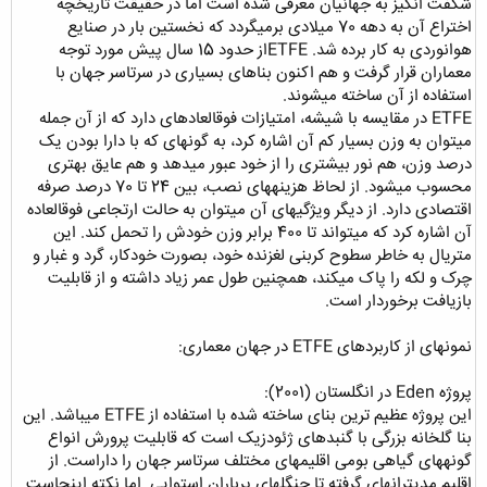
شگفت انگیز به جهانیان معرفی شده است اما در حقیقت تاریخچه
اختراع آن به دهه 70 میلادی برمیگردد که نخستین بار در صنایع
هوانوردی به کار برده شد. ETFEاز حدود 15 سال پیش مورد توجه
معماران قرار گرفت و هم اکنون بناهای بسیاری در سرتاسر جهان با
استفاده از آن ساخته میشوند.
ETFE در مقایسه با شیشه، امتیازات فوقالعادهای دارد که از آن جمله
میتوان به وزن بسیار کم آن اشاره کرد، به گونهای که با دارا بودن یک
درصد وزن، هم نور بیشتری را از خود عبور میدهد و هم عایق بهتری
محسوب میشود. از لحاظ هزینههای نصب، بین 24 تا 70 درصد صرفه
اقتصادی دارد. از دیگر ویژگیهای آن میتوان به حالت ارتجاعی فوقالعاده
آن اشاره کرد که میتواند تا 400 برابر وزن خودش را تحمل کند. این
متریال به خاطر سطوح کربنی لغزنده خود، بصورت خودکار، گرد و غبار و
چرک و لکه را پاک میکند، همچنین طول عمر زیاد داشته و از قابلیت
بازیافت برخوردار است.
نمونهای از کاربردهای ETFE در جهان معماری:
پروژه Eden در انگلستان (2001):
این پروژه عظیم ترین بنای ساخته شده با استفاده از ETFE میباشد. این
بنا گلخانه بزرگی با گنبدهای ژئودزیک است که قابلیت پرورش انواع
گونههای گیاهی بومی اقلیمهای مختلف سرتاسر جهان را داراست. از
اقلیم مدیترانهای گرفته تا جنگلهای پرباران استوایی. اما نکته اینجاست