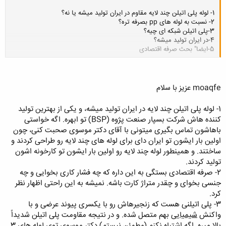
1- لوله پلی اتیلن چند لایه مقاوم در ایران تولید میشه یا نه؟
2- نسبت به لوله های pp بصرفه تره؟
3-پلی اتیلن شبکه ای چیه؟
4-در ایران تولید میشه؟
5-ایضا" بحث صرفه اقتصادی
کلیک کنید تا باز شود...
moaqfe عزیز با سلام
1- لوله پلی اتیلن چند لایه در ایران تولید میشه، و یکی از بهترین تولید
کننده هاش شرکت بسپار صنعت پژوه (BSP) تو ابهره. اگه خواستی
باهاشون تماس بگیری میتونی با آقای دکتر موسوی صحبت کنی، چون
اولین بار ایشون تو ایران دای برای لوله های چند لایه رو طراحی کردند و
ساختند. و همینطور لوله چند لایه رو اولین بار ایشون تو کارخونه اشون
تولید کردند.
2- صرفه اقتصادی بستگی به این داره که چه فشار کاری بخوایی و چه
جنسی بخوای و چقدر متراژ کارت باشه. نمیشه به این راحتی اظهار نظر
کرد.
3- پلی اتیلنی هست که زنجیرهاش رو با یکسری پیوند عرضی و با
واکنش
شیمیایی
بهم متصل شده. و در نتیجه مقاومت پلی اتیلن شدیداً
بالا میره. اگه اشتباه نکنم (مطمئن نیستم) دکتر موسوی توی لوله های 3