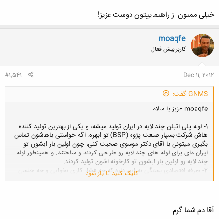
خیلی ممنون از راهنماییتون دوست عزیز!
moaqfe
کاربر بیش فعال
#1,541
Dec 11, 2012
GNMS گفت:
moaqfe عزیز با سلام
1- لوله پلی اتیلن چند لایه در ایران تولید میشه، و یکی از بهترین تولید کننده
هاش شرکت بسپار صنعت پژوه (BSP) تو ابهره. اگه خواستی باهاشون تماس
بگیری میتونی با آقای دکتر موسوی صحبت کنی، چون اولین بار ایشون تو
ایران دای برای لوله های چند لایه رو طراحی کردند و ساختند. و همینطور لوله
چند لایه رو اولین بار ایشون تو کارخونه اشون تولید کردند.
2- صرفه اقتصادی بستگی به این داره که چه فشار کاری بخوایی و چه جنسی
کلیک کنید تا باز شود...
بخوای و چقدر متراژ کارت باشه. نمیشه به این راحتی اظهار نظر کرد.
3- پلی اتیلنی هست که زنجیرهاش رو با یکسری پیوند عرضی و با واکنش
شیمیایی
بهم متصل شده. و در نتیجه مقاومت پلی اتیلن شدیداً بالا میره. اگه
اشتباه نکنم (مطمئن نیستم) دکتر موسوی توی لوله های 3 لایه ای که تولید
آقا دم شما گرم
میکرد لایه وسط رو پلی اتیلن شبکه ای یا بعضی وقتها هم فوم پلی اتیلن