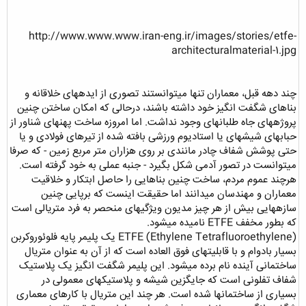
http://www.www.www.iran-eng.ir/images/stories/etfe-
architecturalmaterial-1.jpg
چند دهه قبل، معماران تنها میتوانستند تصوری از ایدههای خلاقانه و
بناهای شگفت انگیز خود داشته باشند، درحالی که امکان ساختن چنین
پروژههای جاه طلبانهای وجود نداشت. اما امروزه ساخت پهنهای شناور از
حبابهای شیشهای یا استادیوم ورزشی بافته شده از تیرهای فولادی و یا
حتی پوشش شفاف چادر مانندی بر روی هزاران متر مربع زمین - که صرفا
می­توانست در تصور آدمی شکل بگیرد - جنبه عملی به خود گرفته است.
هرچند عموم مردم، ساخت چنین بناهایی را حاصل ابتکار و خلاقیت
معماران و مهندسان میدانند اما حقیقت اینست که برپایی چنین
سازههایی بیش از هر چیز مدیون ویژگیهای منحصر به فرد متریالی است
که بطور مخفف ETFE نامیده میشود.
ETFE (Ethylene Tetrafluoroethylene) یک پلیمر پایه فلوئوروکربن
بسیار بادوام و با قابلیتهای فوق العاده است که از آن به عنوان متریال
ساختمانی آینده نام برده میشود. این پلیمر شگفت انگیز یک پلاستیک
شفاف تفلونی است که جایگزین شیشه و پلاستیکهای معمولی در
بسیاری از ساختمانها شده است. هر چند این متریال با کارهای معماری