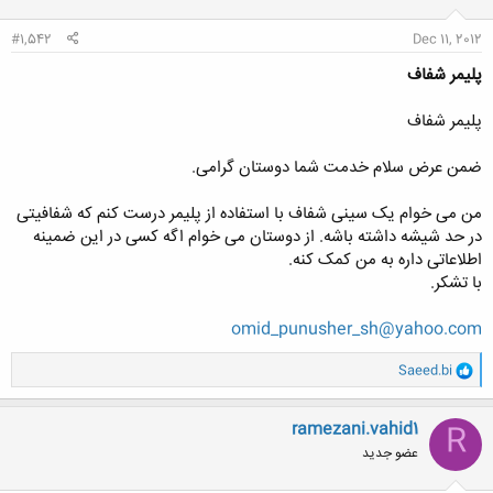
#1,542
Dec 11, 2012
پلیمر شفاف
پلیمر شفاف
ضمن عرض سلام خدمت شما دوستان گرامی.
من می خوام یک سینی شفاف با استفاده از پلیمر درست کنم که شفافیتی
در حد شیشه داشته باشه. از دوستان می خوام اگه کسی در این ضمینه
اطلاعاتی داره به من کمک کنه.
با تشکر.
omid_punusher_sh@yahoo.com
و
Saeed.bi
ا
ک
ن
ramezani.vahid1
R
ش
عضو جدید
ه
ا
: