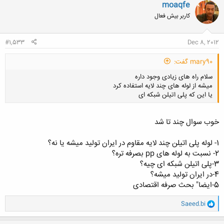
ن
moaqfe
ش
کاربر بیش فعال
ه
ا
:
#1,533
Dec 8, 2012
mary90 گفت:
سلام راه های زیادی وجود داره
میشه از لوله های چند لایه استفاده کرد
یا این که پلی اتیلن شبکه ای
خوب سوال چند تا شد
1- لوله پلی اتیلن چند لایه مقاوم در ایران تولید میشه یا نه؟
کلیک کنید تا باز شود...
2- نسبت به لوله های pp بصرفه تره؟
3-پلی اتیلن شبکه ای چیه؟
4-در ایران تولید میشه؟
5-ایضا" بحث صرفه اقتصادی
و
Saeed.bi
ا
ک