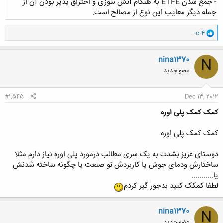
- جمع شدن ETFE به هنگام آتش سوزی و احتراق پذیر بودن آن از
جمله دیگر معایب این نوع از مصالح است.
و
-c-4
ا
ک
ن
nina1370
N
ش
عضو جدید
ه
ا
:
#1,545
Dec 13, 2012
کمک کمک پلی اوره
کمک کمک پلی اوره
دوستای عزیز بشدت به یک سری مطالب درمورد پلی اوره نیاز دارم مثلا
ساختارش ودمای جوش یا کاربردش تو صنعت یا چگونه ساخته شدنش
یا...........
لطفا کمکک کنید بدجور گیر کردم
nina1370
N
عضو جدید