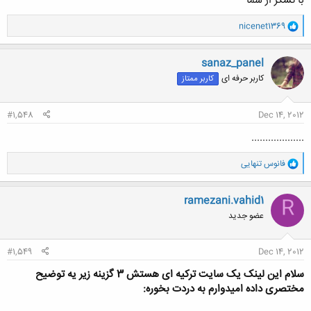
با تشکر از شما
و
nicenet1369
ا
ک
ن
sanaz_panel
ش
کاربر حرفه ای
کاربر ممتاز
ه
ا
:
#1,548
Dec 14, 2012
...................
و
فانوس تنهایی
ا
ک
ن
ramezani.vahid1
R
ش
عضو جدید
ه
ا
:
#1,549
Dec 14, 2012
سلام این لینک یک سایت ترکیه ای هستش 3 گزینه زیر یه توضیح
مختصری داده امیدوارم به دردت بخوره: