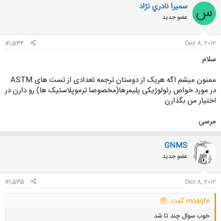
ن
سميرا نادري نژاد
س
ش
عضو جدید
ه
ا
:
#1,534
Dec 8, 2012
سلام
ممنون میشم اگه هریک از دوستان ترجمه تعدادی از تست های ASTM
در مورد خواص رئولوژیکی پلیمرها(مخصوصا ترموپلاستیک ها) رو دارن در
اختیار من بگذارن
مرسی
GNMS
عضو جدید
#1,535
Dec 8, 2012
moaqfe گفت:
خوب سوال چند تا شد