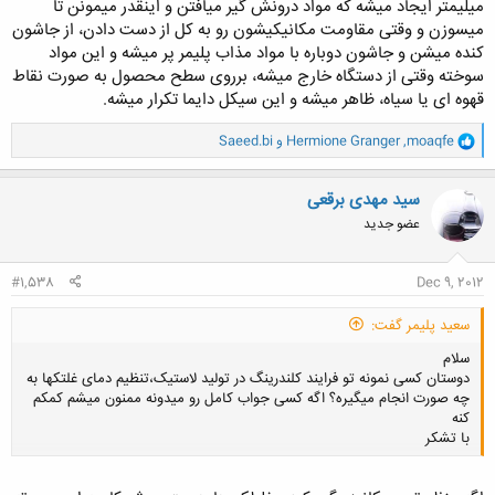
میلیمتر ایجاد میشه که مواد درونش گیر میافتن و اینقدر میمونن تا
میسوزن و وقتی مقاومت مکانیکیشون رو به کل از دست دادن، از جاشون
کنده میشن و جاشون دوباره با مواد مذاب پلیمر پر میشه و این مواد
سوخته وقتی از دستگاه خارج میشه، برروی سطح محصول به صورت نقاط
قهوه ای یا سیاه، ظاهر میشه و این سیکل دایما تکرار میشه.
و
moaqfe
,
Hermione Granger
و
Saeed.bi
ا
ک
ن
سید مهدی برقعی
ش
عضو جدید
ه
ا
:
#1,538
Dec 9, 2012
سعید پلیمر گفت:
سلام
دوستان کسی نمونه تو فرایند کلندرینگ در تولید لاستیک،تنظیم دمای غلتکها به
چه صورت انجام میگیره؟ اگه کسی جواب کامل رو میدونه ممنون میشم کمکم
کنه
با تشکر