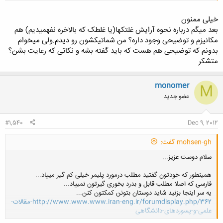
کلیک کنید تا باز شود...
خیلی ممنون
بعد میگم درباره نحوه آرایش غلتکها(یا غلطک که بالاخره نفهمیدیم) هم
مکانیزم و توضیحی وجود داره؟ من شماتیکشون رو دیدم.ولی میخوام
بدونم که توضیحی هم هست که باید گفته بشه و نکاتی که رعایت بشن؟
متشکر
monomer
M
عضو جدید
#1,540
Dec 9, 2012
mohsen-gh گفت:
سلام دوست عزیز...
همینطور که خودتون گفتید مطلب درمورد پلیمر خیلی کم گیر مییاد...
فارسی که اصلا مطلب قابل و بدرد بخوری گیرتون نمییاد...
یه سر اینجا بزنید شاید دوستان بتونن کمکتون کنن...
http://www.www.www.iran-eng.ir/forumdisplay.php/362-مقالات-
علمی-و-پسوردهای-دانشگاهی
کلیک کنید تا باز شود...