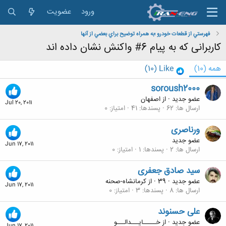
ورود
عضویت
فهرستي از قطعات خودرو ؛به همراه توضيح براي بعضي از آنها
کاربرانی که به پیام 6# واکنش نشان داده اند
همه
(10)
Like
(10)
soroush2000
عضو جدید
·
از
اصفهان
Jul 20, 2011
ارسال ها
62
پسندها
41
امتیاز
0
ورناصری
عضو جدید
Jun 17, 2011
ارسال ها
2
پسندها
1
امتیاز
0
سید صادق جعفری
عضو جدید
·
39
·
از
کرمانشاه-صحنه
Jun 17, 2011
ارسال ها
8
پسندها
3
امتیاز
0
علی حسنوند
عضو جدید
·
از
خـــــایـــدالـــو