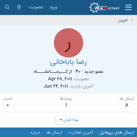
ورود
عضویت
کاربران
ر
رضا باباخانی
عضو جدید
·
40
·
از
كـــرمـــانشــــاه
عضویت
Apr 28, 2011
آخرین بازدید
Jun 22, 2011
ارسال ها
پسندها
امتیاز
0
1
8
پیدا کردن
ارسال های پروفایل
آخرین فعالیت
ارسال ها
درباره