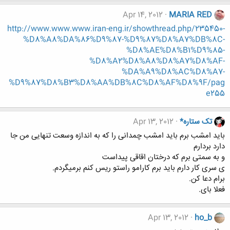
Apr 14, 2012
MARIA RED
http://www.www.www.iran-eng.ir/showthread.php/235450-
%D8%A8%DA%86%D9%87-%D9%87%D8%A7%DB%8C-
%D8%AE%D8%B1%D9%85-
%D8%A2%D8%A8%D8%A7%D8%AF-
%DA%A9%D8%AC%D8%A7-
%D9%87%D8%B3%D8%AA%DB%8C%D8%AF%D8%9F/pag
e255
تک ستاره*
Apr 13, 2012
باید امشب برم باید امشب چمدانی را که به اندازه وسعت تنهایی من جا
دارد بردارم
و به سمتی برم که درختان اقاقی پیداست
ی سری کار دارم باید برم کارامو راستو ریس کنم برمیگردم.
برام دعا کن.
فعلا بای.
Apr 13, 2012
ho_b