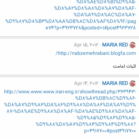
%D8%AE%D8%B1%D9%85-
%D8%A2%D8%A8%D8%A7%D8%AF-
%DA%A9%D8%AC%D8%A7-
%D9%87%D8%B3%D8%AA%DB%8C%D8%AF%D8%9F/pag
e74?p=4923728&posted=1#post4923728
Apr 15, 2012
MARIA RED
http://nabzemehrabani.blogfa.com/
اثبات امامت
Apr 14, 2012
MARIA RED
http://www.www.www.iran-eng.ir/showthread.php/363943-
%D8%A7%DB%8C%D9%86-
%D8%A7%D9%86%DA%86%D9%88%DA%86%DA%A9%D9%
87-%D8%AE%D9%88%D8%AF-%D8%AE%D9%88%D8%AF-
%D9%85%D9%86%D9%85-
%D9%88%D8%A7%D9%84%D9%84%D9%88?
p=4917700#post4917700