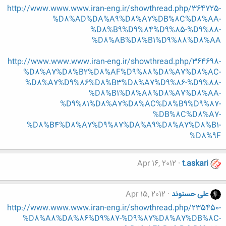
http://www.www.www.iran-eng.ir/showthread.php/364725-
%D8%AD%DA%A9%D8%A7%DB%8C%D8%AA-
%D8%B9%D9%84%D9%85-%D9%88-
%D8%AB%D8%B1%D9%88%D8%AA
http://www.www.www.iran-eng.ir/showthread.php/364698-
%D8%A7%D8%B2%D8%AF%D9%88%D8%A7%D8%AC-
%D8%A7%D9%86%D8%B3%D8%A7%D9%86-%D9%88-
%D8%B1%D8%A8%D8%A7%D8%AA-
%D9%81%D8%A7%D8%AC%D8%B9%D9%87-
%DB%8C%D8%A7-
%D8%B4%D8%A7%D9%87%DA%A9%D8%A7%D8%B1-
%D8%9F
Apr 16, 2012
t.askari
علی حسنوند
Apr 15, 2012
http://www.www.www.iran-eng.ir/showthread.php/235450-
%D8%A8%DA%86%D9%87-%D9%87%D8%A7%DB%8C-