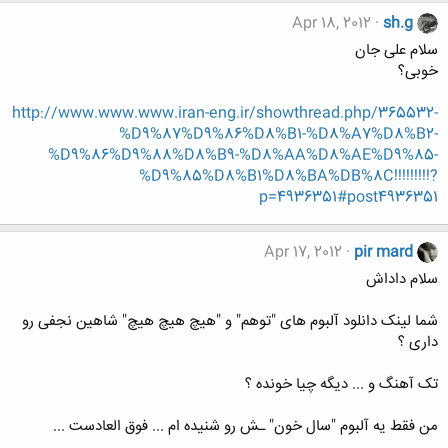
Apr 18, 2012
sh.g
سلام علی جان
خوبی؟
http://www.www.www.iran-eng.ir/showthread.php/365532-
%D9%87%D9%86%D8%B1-%D8%A7%D8%B2-
%D9%86%D9%88%D8%B9-%D8%AA%D8%AE%D9%85-
%D9%85%D8%B1%D8%BA%DB%8C!!!!!!!!!?
p=4936351#post4936351
Apr 17, 2012
pir mard
سلام داداش
شما لینک دانلود آلبوم های "توهم" و "هیچ هیچ هیچ" شاهین نجفی رو
داری ؟
تک آهنگ و ... دیگه چیا خونده ؟
من فقط یه آلبوم "سال خون" ـش رو شنیده ام ... فوق العادست ...