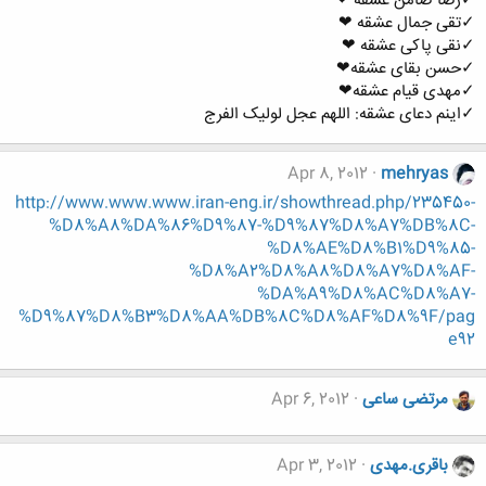
✓رضا ضامن عشقه ❤
✓تقی جمال عشقه ❤
✓نقی پاکی عشقه ❤
✓حسن بقای عشقه❤
✓مهدی قیام عشقه❤
✓اینم دعای عشقه: اللهم عجل لولیک الفرج
Apr 8, 2012
mehryas
http://www.www.www.iran-eng.ir/showthread.php/235450-
%D8%A8%DA%86%D9%87-%D9%87%D8%A7%DB%8C-
%D8%AE%D8%B1%D9%85-
%D8%A2%D8%A8%D8%A7%D8%AF-
%DA%A9%D8%AC%D8%A7-
%D9%87%D8%B3%D8%AA%DB%8C%D8%AF%D8%9F/pag
e92
مرتضی ساعی
Apr 6, 2012
باقری.مهدی
Apr 3, 2012