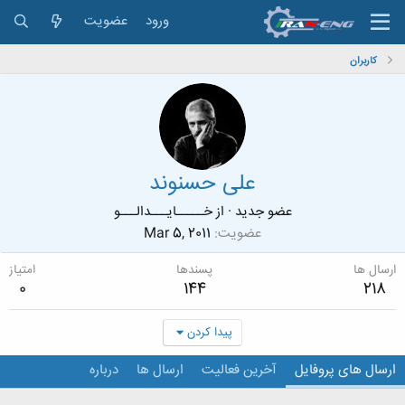
ورود
عضویت
کاربران
علی حسنوند
عضو جدید
·
از
خـــــایـــدالـــو
عضویت
Mar 5, 2011
ارسال ها
پسندها
امتیاز
0
144
218
پیدا کردن
ارسال های پروفایل
آخرین فعالیت
ارسال ها
درباره