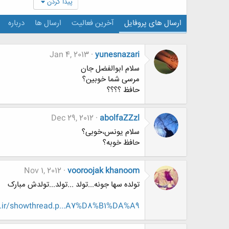
پیدا کردن
ارسال های پروفایل
آخرین فعالیت
ارسال ها
درباره
Jan 4, 2013
yunesnazari
سلام ابوالفضل جان
مرسی شما خوبین؟
حافظ ؟؟؟؟
Dec 29, 2012
abolfaZZzl
سلام یونس،خوبی؟
حافظ خوبه؟
Nov 1, 2012
vooroojak khanoom
تولده سها جونه...تولد ...تولد...تولدش مبارک
.ir/showthread.p...A7%D8%B1%DA%A9