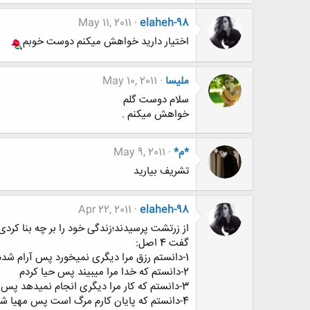
May 11, 2011
elaheh-98
اختیار دارید خواهش میکنم دوست خوبم
ملیسا
May 10, 2011
سلام دوست گلم
خواهش میکنم .
*م*
May 9, 2011
تشريف بياريد
Apr 22, 2011
elaheh-98
از زرتشت پرسیدند؛زندگی خود را بر چه بنا کردی
گفت 4 اصل:
1-دانستم رزق مرا دیگری نمیخورد پس آرام شدم
2-دانستم که خدا مرا میبیند پس حیا کردم
3-دانستم که کار مرا دیگری انجام نمیدهد پس تلاش کردم
4-دانستم که پایان کارم مرگ است پس مهیا شدم.