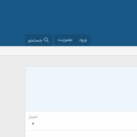
ورود
عضویت
جستجو
امتیاز
0