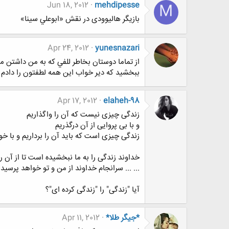
Jun 18, 2012
mehdipesse
M
بازیگر هالیوودی در نقش «ابوعلي سينا»
Apr 24, 2012
yunesnazari
از تماما دوستان بخاطر للفي كه به من داشتن 
ببخشيد كه دير خواب اين همه لطفتون را دادم
Apr 17, 2012
elaheh-98
زندگی چیزی نیست که آن را واگذاریم
و با بی پروایی از آن درگذریم
زندگی چیزی است که باید آن را برداریم و با خو
خداوند زندگی را به ما نبخشیده است تا از آن رو
... ... سرانجام خداوند از من و تو خواهد پرسید:
آیا "زندگی" را "زندگی کرده ای"؟
*جیگر طلا*
Apr 11, 2012