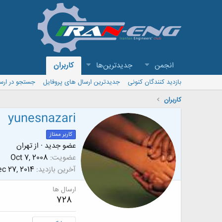
انجمن
جدیدترین‌ها
کاربران
بازدید کنندگان کنونی
جدیدترین ارسال های پروفایل
جستجو در ارس
کاربران
yunesnazari
کاربر ممتاز
عضو جدید
·
از
تهران
عضویت
Oct 7, 2008
آخرین بازدید
c 27, 2014
ارسال ها
728