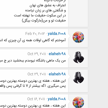
از حرکات ناکرده
اعتراف به عشق های نهان
و شگفتی های بر زبان نیامده
در این سکوت حقیقت ما نهفته است
حقیقت تو و من(مارگوت بیگل)
Feb 20, 2012
yalda.2008
آموختم که گاهی اوقات همه ی آن چیزی که انسا
Oct 29, 2011
elaheh-98
من یک ماهی باشگاه نیومدم ببخشید دیر ج می
Oct 29, 2011
elaheh-98
این هفته ، هفته ی بهترین دوسته.بهترین دو
پس میگیری. اگه بیشتر از 7 تا گرفتی پس واقعا" محبوبی.دوستت دارم دوستم.
Oct 16, 2011
yalda.2008
این هفته ، هفته ی بهترین دوسته.بهترین دو