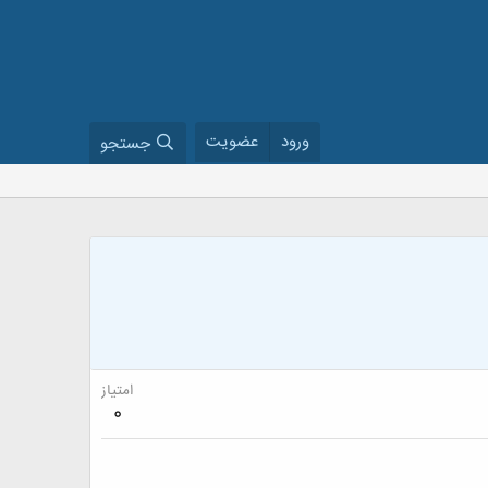
ورود
عضویت
جستجو
امتیاز
0