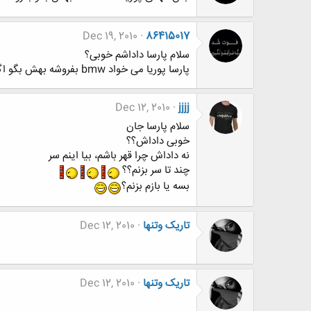
Dec 19, 2010
86415017
سلام پارسا داداشم خوبی؟
پارسا پوریا می خواد bmw بفروشه بهش بگو اگه خواست بفروشه ما یکی از فامیلامون می خواد
Dec 12, 2010
jjjj
سلام پارسا جان
خوبی داداش؟؟
نه داداش چرا قهر باشم، بیا اینم سر
چند تا سر بزنم؟؟
بسه یا بازم بزنم؟
تاریک وتنها
Dec 12, 2010
تاریک وتنها
Dec 12, 2010