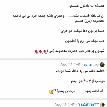
همیشه ب یادتون هستم.........
ان شاءالله قسمت بشه.........و عمری باشه جمعه حرم بی بی فاطمه
معصومه (س) هستم
حتما براتون دعا میکنم خواهری
خب دیگه من برم با اجازتون
شبتون پر عطر حرم حضرت معصومه (س)
پسر بهاری
Aug 28, 2014
فاطمه خانم من به خاطر شما موندم..........
دیشب از 3 تا6 خوابیدم
اگه اجازه بدید .........مرخص بشم؟؟؟
Aug 28, 2014
YaZahra313