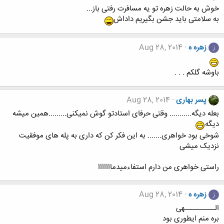
خوش به حالت زهره تو یه مسافرت رفتی باز...
به سلامتی باید جشن بگیریم داداش
زهره ه
Aug 28, 2014
ز
باوشه گلکم . . .
پسر بهاری
Aug 28, 2014
بعله دیگه........... وقتی حرفای استادتو گوش نمیکنی.........همین میشه
دیگه
شوخی بود خواهری....... به این فکر کن که داری به پله های موفقیت
نزدیک میشی
راستی خواهری من دارم استفاءمیدمااااااا
زهره ه
Aug 28, 2014
ز
الــــــــــهی
بره منم ایطوری بود