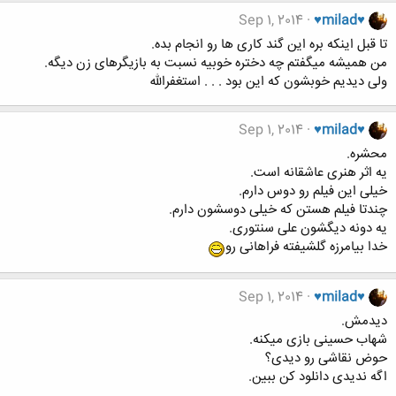
Sep 1, 2014
♥milad♥
تا قبل اینکه بره این گند کاری ها رو انجام بده.
من همیشه میگفتم چه دختره خوبیه نسبت به بازیگرهای زن دیگه.
ولی دیدیم خوبشون که این بود . . . استغفرالله
Sep 1, 2014
♥milad♥
محشره.
یه اثر هنری عاشقانه است.
خیلی این فیلم رو دوس دارم.
چندتا فیلم هستن که خیلی دوسشون دارم.
یه دونه دیگشون علی سنتوری.
خدا بیامرزه گلشیفته فراهانی رو
Sep 1, 2014
♥milad♥
دیدمش.
شهاب حسینی بازی میکنه.
حوض نقاشی رو دیدی؟
اگه ندیدی دانلود کن ببین.