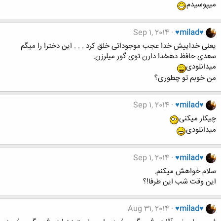
میپوسیدم
Sep 1, 2014
♥milad♥
یعنی خداییش خدا عجب موجوداتی خلق کرد . . . این دخترا را میگم
سعدی حافظ دهخدا دارن توی گور میلرزن.
میدانلودی
من خوبم تو چطوری؟
Sep 1, 2014
♥milad♥
چیکار میکنی
میدانلودی
Sep 1, 2014
♥milad♥
سلام خواهش میکنم.
این وقت شب این طرفا!؟
Aug 31, 2014
♥milad♥