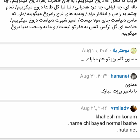
فریب ما مخور آقا دروغ میگوییم/ به جان حضرت زهرا دروغ میگوییم/ چه
ناله ای، چه فراقی، چه درد هجرانی/ نیا نیا گل طاها دروغ میگوییم/ تمام
چشم به راهی و انتظار فراق/ وندبه های فرج رادروغ میگوییم/دلی که
مامن دنیاست جای مولا نیست/ اسیر شهوت دنیاست دروغ میگوییم/
خلاصه ای گل نرگس کسی به فکر تو نیست/ و ما به وسعت دنیا دروغ
میگوییم
دوختر بلا
Aug 30, 2014
ممنون گلم روز تو هم مبارك......
Aug 30, 2014
hanane1
ممنون
با تاخیر روزت مبارک
Aug 29, 2014
♥milad♥
khahesh mikonam.
hame chi bayad normal bashe.
hata net.