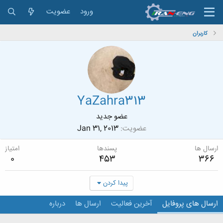
ورود
عضویت
کاربران
YaZahra313
عضو جدید
عضویت
Jan 31, 2013
ارسال ها
پسندها
امتیاز
0
453
366
پیدا کردن
ارسال های پروفایل
آخرین فعالیت
ارسال ها
درباره