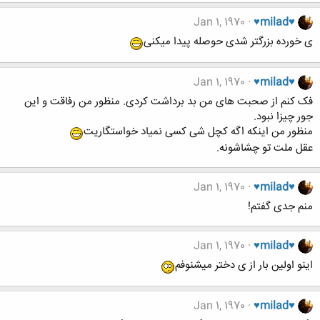
Jan 1, 1970
♥milad♥
ی خورده بزرگتر شدی حوصله پیدا میکنی
Jan 1, 1970
♥milad♥
فک کنم از صحبت های من بد برداشت کردی. منظور من رفاقت و این
جور چیزا نبود.
منظور من اینکه اگه کچل شی کسی نمیاد خواستگاریت
عقل ملت تو چشاشونه.
Jan 1, 1970
♥milad♥
منم جدی گفتم!
Jan 1, 1970
♥milad♥
اینو اولین بار از ی دختر میشنوفم
Jan 1, 1970
♥milad♥