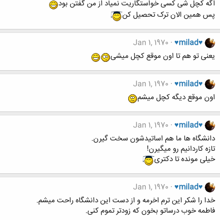
اگه کچل شی کسی خواستگاریت نمیاد از من گفتن بود
پس همین الان ترک تحصیل کن
Jan 1, 1970
♥milad♥
یعنی تو هم تا اون موقع کچل میشی
Jan 1, 1970
♥milad♥
اون موقع دیگه کچل میشم
Jan 1, 1970
♥milad♥
دانشگاه ها ما هم اساتیدشون سخت گیرن.
تازه کاردانیم رو میگیرن!
خیلی مونده تا دکتری
Jan 1, 1970
♥milad♥
خدا را شکر این ترم اخرمه و از دست این دانشگاه راحت میشم.
فاطمه خوب درساتو بخون که زودتر تموم کنی.