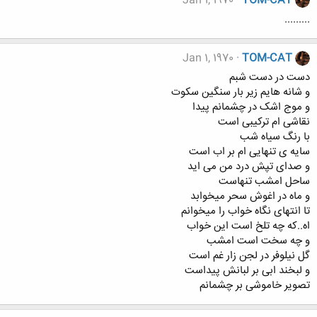
Jan 1, 1970
TOM-CAT
.........
Jan 1, 1970
TOM-CAT
دست در دست شبم
و شانه هایم زیر بار سنگین سکوت
و موج اشک در چشمانم پیدا
نقاشی ام ترکیبی است
با رنگ سیاه شب
سایه ی تنهایی ام بر اب است
و صدای تپش درد من می اید
ساحل امشب تنهاست
و ماه در اغوش سحر میخوابد
تا انتهای نگاه خواب را میخوانم
اه..که چه تلخ است این خواب
و چه سخت است امشب
گل نیلوفر در لجن زار غم است
و لبخند ابی بر لبانش پیداست
تصویر خاموشی بر چشمانم