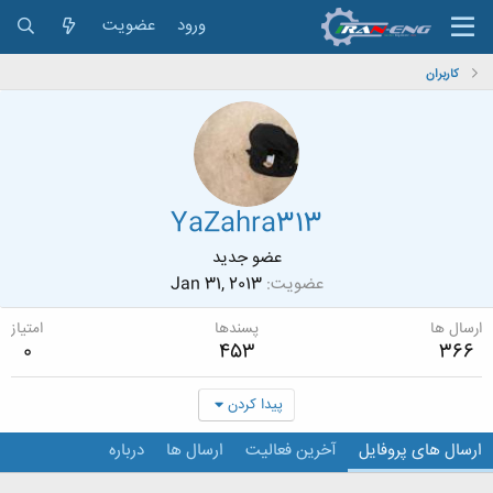
ورود
عضویت
کاربران
YaZahra313
عضو جدید
عضویت
Jan 31, 2013
ارسال ها
پسندها
امتیاز
0
453
366
پیدا کردن
ارسال های پروفایل
آخرین فعالیت
ارسال ها
درباره