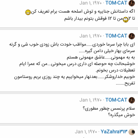
Jan 1, 1970
TOM-CAT
اگه داستانش جناییه و توش اسلحه هست برام تعریف کن
تا 2
من تا 12 فوقش بتونم بیدار باشم
Jan 1, 1970
TOM-CAT
ای بابا چرا سرما خوردی.....مواظب خودت باش زودی خوب شی و گرنه
سرمای بهار خیلی دامن گیره.....
به به مهمونی.....عاشق مهمونی هستم
خوشبحالت چه حوصله ای داری درس میخونی...من که عمرا ایام
تعطیلات درس بخونم.
خوبیم خداروشکر......بعدنهار میخواییم یه چند روزی بریم روستامون
تفریح.......
Jan 1, 1970
TOM-CAT
سلام پرنسس چطور مطوری؟
خوش میگذره؟
Jan 1, 1970
YaZahra313