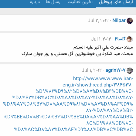
ارسال های پروفایل
آخرین فعالیت
ارسال ها
درباره
Jul 2, 2012
Nilpar
گلسا2
Jul 1, 2012
ميلاد حضرت علي اکبر عليه السلام
مبعث، عيد شکوفايي خوشبوترين گل هستي، و روز جوان مبارک.
Jul 1, 2012
agrin1707
http://www.www.www.iran-
eng.ir/showthread.php/384538-
%D9%86%D9%82%D8%A7%D8%B4%DB%8C-
%D8%B2%DB%8C%D8%A8%D8%A7-%D8%A8%D8%A7-
%D8%A7%D8%B3%D8%AA%D9%81%D8%A7%D8%AF%D9%
87-%D8%A7%D8%B2-
%D9%BE%D8%B1%D8%B3%D9%BE%DA%A9%D8%AA%DB%
8C%D9%88%DB%8C-
%D8%AC%D8%A7%D8%AF%D9%88%DB%8C%DB%8C