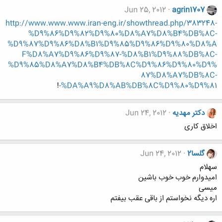
Jun 25, 2012
agrin1707
http://www.www.www.iran-eng.ir/showthread.php/383248-
%D9%86%D9%82%D9%80%D8%A7%D8%B4%DB%8C-
%D9%87%D9%86%D8%B1%D9%85%D9%86%D9%80%D8%A
F%D8%A7%D9%86%D9%87-%D8%B1%D9%88%DB%8C-
%D9%85%D8%A7%D8%B4%DB%8C%D9%86%D9%80%D9%
87%D8%A7%DB%8C-
!
%DA%A9%D8%AB%DB%8C%D9%80%D9%81-
دکتر مهدیه
Jun 24, 2012
اخلاق کاری
گلسا2
Jun 24, 2012
سهلام
امیدوارم خوب خوب باشین
میسی
اره دیگه نخواستم از باقی عقب بیفتم