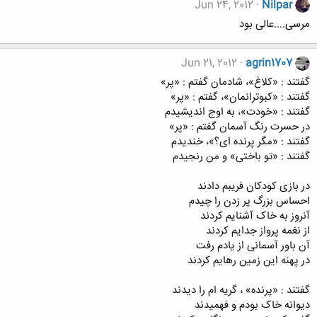
Jun 24, 2012
Nilpar
مرسی....عالی بود
Jun 21, 2012
agrin1707
گفتند : «کلاغ»، شادمان گفتم : «پر»
گفتند : «کبوترانمان»، گفتم : «پر»
گفتند : «خودت»، به اوج اندیشیدم
در حسرت رنگ آسمان گفتم : «پر»
گفتند : «مگر پرنده ای؟»، خندیدم
گفتند : «تو باختی» و من رنجیدم
در بازی کودکان فریبم دادند
احساس بزرگ پر زدن را چیدم
آنروز به خاک آشنایم کردند
از نغمه پرواز جدایم کردند
آن باور آسمانی از یادم رفت
در پهنه این زمین رهایم کردند
گفتند : «پرنده» ، گریه ام را دیدند
دیوانه خاک بودم و فهمیدند