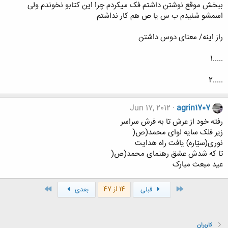
ببخش موقع نوشتن داشتم فک میکردم چرا این کتابو نخوندم ولی
اسمشو شنیدم ب س یا ص هم کار نداشتم
راز اینه/ معنای دوس داشتن
.....1
.....2
Jun 17, 2012
agrin1707
رفته خود از عرش تا به فرش سراسر
زیر فلک سایه لوای محمد(ص(
نوری(سیّاره) یافت راه هدایت
تا که شدش عشق رهنمای محمد(ص(
عید مبعث مبارک
اول
آخر
14 از 47
قبلی
بعدی
کاربران