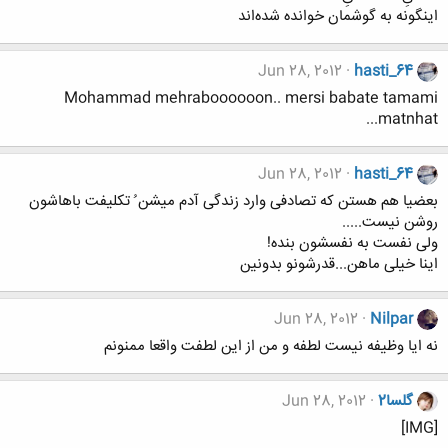
اینگونه به گوشمان خوانده شده‌اند
Jun 28, 2012
hasti_64
Mohammad mehraboooooon.. mersi babate tamami
matnhat...
Jun 28, 2012
hasti_64
بعضیا هم هستن که تصادفی وارد زندگی آدم میشن ُ تکلیفت باهاشون
روشن نیست.....
ولی نفست به نفسشون بنده!
اینا خیلی ماهن...قدرشونو بدونین
Jun 28, 2012
Nilpar
نه ایا وظیفه نیست لطفه و من از این لطفت واقعا ممنونم
گلسا2
Jun 28, 2012
[IMG]