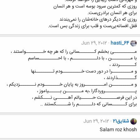
روزی که کمترین سرود بوسه است و هر انسان
برای هر انسان برادری‌ست.
روزی که دیگر درهای خانه‌شان را نمی‌بندند
قفل افسانه‌یی‌ست و قلب برای زندگی بس است.
Jun 29, 2012
hasti_64
مـــــــــــی بخشم کــــــــسانی را که هر چه خـــــــــواستند ،
با مــــــــــن ، با دلـــــــــــــم ، با احــــــــــساسم
کــــــــردند ،
و مــــــــــرا در دور دست خــــــــــودم تـــــــــنها
گـــــــــذاردند ،
و مــــــــــن امــــــــــروز به پایان خــــــــودم نــــــــزدیکم ،
پــــــــــــــــروردگارا ،به مــــــــن بــــــیاموز ،
در این فرصــــــــت حــــــیاتم آهــــــی نــــکشم ،
برای کـــــــسانی که دلـــــــم را شــــــکستند ..
شقایق21
Jun 29, 2012
Salam roz khosh