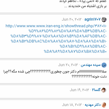
گفتم که «نمی پرد» ، نگاهم کردند
بر بازی اشتباه من خندیدند ...
Jun 20, 2012
agrin1707
http://www.www.www.iran-eng.ir/showthread.php/382011-
%D9%86%D9%82%D8%A7%D8%B4%DB%8C-
%D8%B3%D9%87-%D8%A8%D8%B9%D8%AF%DB%8C-
%D8%B2%DB%8C%D8%A8%D8%A7-%D8%A8%D8%B1-
%D8%B1%D9%88%DB%8C-
%DA%A9%D8%A7%D8%BA%D8%B0
سیده مهندس
Jun 20, 2012
س
سلاااااااااااااااااااااااام دکتر جون چطوری؟؟؟؟؟؟؟؟؟؟؟؟چی شده مگه؟؟چرا
دلت خونه؟؟؟؟؟؟؟؟؟؟؟؟
گلسا2
Jun 19, 2012
دکتر مهدیه
Jun 18, 2012