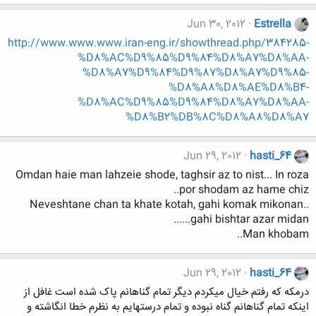
Jun 30, 2012
Estrella
http://www.www.www.iran-eng.ir/showthread.php/384285-
%D8%AC%D9%85%D9%84%D8%A7%D8%AA-
%D8%A7%D9%84%D9%87%D8%A7%D9%85-
%D8%A8%D8%AE%D8%B4-
%D8%AC%D9%85%D9%84%D8%A7%D8%AA-
%D8%B2%DB%8C%D8%A8%D8%A7
Jun 29, 2012
hasti_64
Omdan haie man lahzeie shode, taghsir az to nist... In roza
por shodam az hame chiz..
Neveshtane chan ta khate kotah, gahi komak mikonan..
gahi bishtar azar midan......
Man khobam..
Jun 29, 2012
hasti_64
درمکه که رفتم خیال میکردم دیگر تمام گناهانم پاک شده است غافل از
اینکه تمام گناهانم گناه نبوده و تمام درستهایم به نظرم خطا انگاشته و