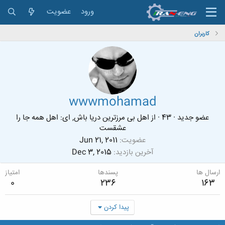
ورود
عضویت
کاربران
wwwmohamad
عضو جدید
·
43
·
از
اهل بی مرزترین دریا باش, ای: اهل همه جا را
عشقست
عضویت
Jun 21, 2011
آخرین بازدید
Dec 3, 2015
ارسال ها
پسندها
امتیاز
0
236
163
پیدا کردن