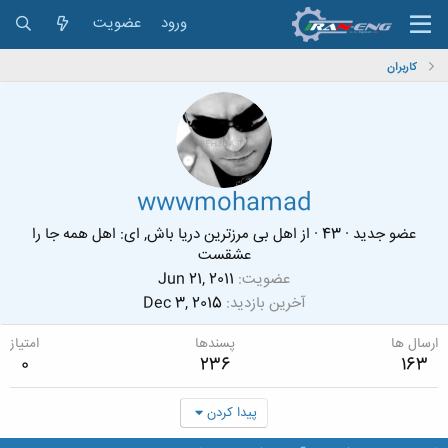
ورود
عضویت
کاربران
wwwmohamad
عضو جدید
·
43
·
از
اهل بی مرزترین دریا باش, ای: اهل همه جا را
عشقست
عضویت
Jun 21, 2011
آخرین بازدید
Dec 3, 2015
ارسال ها
پسندها
امتیاز
0
236
163
پیدا کردن