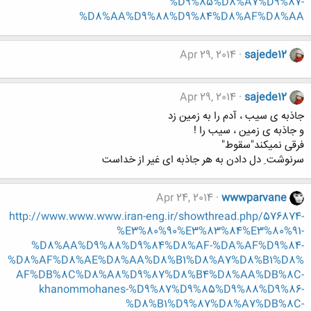
%D9%85%D8%A7%D9%87-
%D8%AA%D9%88%D9%84%D8%AF%D8%AA
Apr 29, 2014
sajede12
Apr 29, 2014
sajede12
جاذبه ی سیب ، آدم را به زمین زد
و جاذبه ی زمین ، سیب را !
فرقی نمیکند"سقوط"
سرنوشت ِ دل دادن به هر جاذبه ای غیر از خداست
Apr 24, 2014
wwwparvane
http://www.www.www.iran-eng.ir/showthread.php/576874-
%E3%80%90%E3%83%84%E3%80%91-
%D8%AA%D9%88%D9%84%D8%AF-%DA%AF%D9%84-
%D8%AF%D8%AE%D8%AA%D8%B1%D8%A7%D8%B1%D8%
AF%DB%8C%D8%A8%D9%87%D8%B4%D8%AA%DB%8C-
khanommohanes-%D9%87%D9%85%D9%88%D9%86-
%D8%B1%D9%87%D8%A7%DB%8C-