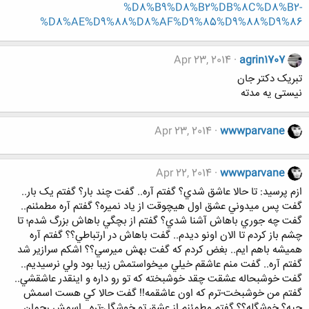
%D8%B9%D8%B2%DB%8C%D8%B2-
%D8%AE%D9%88%D8%AF%D9%85%D9%88%D9%86
Apr 23, 2014
agrin1707
تبریک دکتر جان
نیستی یه مدته
Apr 23, 2014
wwwparvane
Apr 22, 2014
wwwparvane
ازم پرسيد: تا حالا عاشق شدي؟ گفتم آره.. گفت چند بار؟ گفتم يک بار..
گفت پس ميدوني عشق اول هيچوقت از ياد نميره؟ گفتم آره مطمئنم..
گفت چه جوري باهاش آشنا شدي؟ گفتم از بچگي باهاش بزرگ شدم؛ تا
چشم باز کردم تا الان اونو ديدم.. گفت باهاش در ارتباطي؟؟ گفتم آره
هميشه باهم ايم.. بغض کردم که گفت بهش ميرسي؟؟ اشکم سرازير شد
گفتم آره.. گفت منم عاشقم خيلي ميخواستمش زيبا بود ولي نرسيديم..
گفت خوشبحاله عشقت چقد خوشبخته که تو رو داره و اينقدر عاشقشي..
گفتم من خوشبخت-ترم که اون عاشقمه!! گفت حالا کي هست اسمش
چيه؟ خوشگله؟؟ گفتم مطمئنم از عشق تو خوشگل-تره.. اسمش رحمان