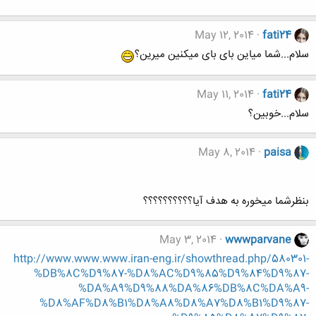
May 12, 2014
fati24
سلام...شما میاین بای بای میکنین میرین؟
May 11, 2014
fati24
سلام...خوبین؟
May 8, 2014
paisa
بنظرشما ميخوره به هدف آيا؟؟؟؟؟؟؟؟؟؟
May 3, 2014
wwwparvane
http://www.www.www.iran-eng.ir/showthread.php/580301-
%DB%8C%D9%87-%D8%AC%D9%85%D9%84%D9%87-
%DA%A9%D9%88%DA%86%DB%8C%DA%A9-
%D8%AF%D8%B1%D8%A8%D8%A7%D8%B1%D9%87-