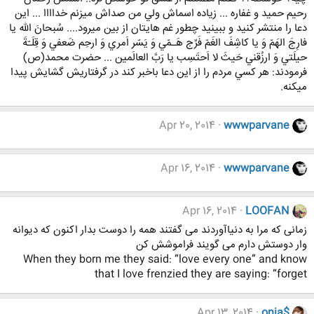
رحيم حميد و غفاره ... زياده اسماش ولي من صداش ميزنم خداااا ... اين
دعا را منتشر کنيد و ببينيد چطور غم هايتان از بين ميرود.... سُبحانَ الله يا
فارِجَ الهَمّ وَ يا کاشِفَ الغَمّ فَرِّج هَـمّي وَ يَسّر اَمري وَ ارحِم ضَعفي وَ قِلَـّةَ
حيلَتي وَ ارزُقني حَيثَ لا اَحتَسِب يا رَبَّ العالَمين ... حضرت محمد(ص)
فرمودند: هر کسي مردم را از اين دعا باخبر کند در گرفتاريش گشايش پيدا
میکنه.
Apr 20, 2014
wwwparvane
Apr 16, 2014
wwwparvane
Apr 16, 2014
LOOFAN
زمانی که مرا به دنیاآوردند می گفتند همه را دوست بدار اکنون که دیوانه
وار دوستش دارم می گویند فراموشش کن
When they born me they said: “love every one” and know
that I love frenzied they are saying: “forget
Apr 13, 2014
onia$