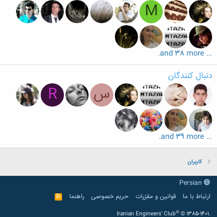
M
... and 38 more.
دنبال کنندگان
س
R
... and 39 more.
کاربران
Persian
ارتباط با ما
قوانین و مقرّرات
حریم خصوصی
راهنما
R
S
S
®
Iranian Engineers' Club
© 1385-1401.