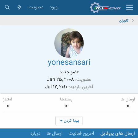
ورود
عضویت
کاربران
yonesansari
عضو جدید
عضویت
Jan 25, 2008
آخرین بازدید
Jul 12, 2010
ارسال ها
پسندها
امتیاز
0
0
0
پیدا کردن
ارسال های پروفایل
آخرین فعالیت
ارسال ها
درباره