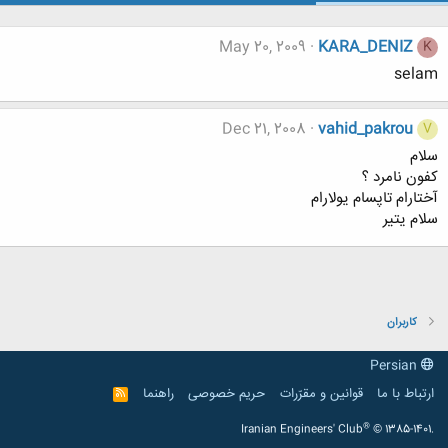
May 20, 2009
KARA_DENIZ
K
selam
Dec 21, 2008
vahid_pakrou
V
سلام
کفون نامرد ؟
آختارام تاپسام یولارام
سلام یتیر
کاربران
Persian
ارتباط با ما
قوانین و مقرّرات
حریم خصوصی
راهنما
R
S
S
®
Iranian Engineers' Club
© 1385-1401.