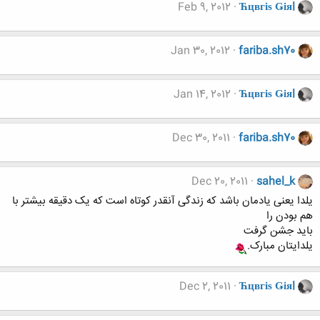
Feb 9, 2012
Ћцвгіѕ Ǥіяl
Jan 30, 2012
fariba.sh70
Jan 14, 2012
Ћцвгіѕ Ǥіяl
Dec 30, 2011
fariba.sh70
Dec 20, 2011
sahel_k
یلدا یعنی یادمان باشد که زندگی آنقدر کوتاه است که یک دقیقه بیشتر با
هم بودن را
باید جشن گرفت
یلدایتان مبارک.
Dec 2, 2011
Ћцвгіѕ Ǥіяl