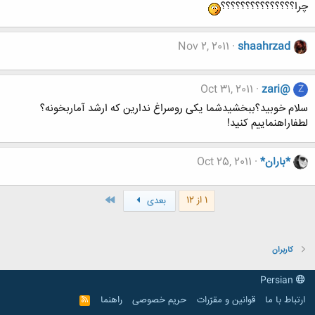
چرا؟؟؟؟؟؟؟؟؟؟؟؟؟؟؟
Nov 2, 2011
shaahrzad
Oct 31, 2011
zari@
Z
سلام خوبید؟ببخشیدشما یکی روسراغ ندارین که ارشد آماربخونه؟
لطفاراهنماییم کنید!
*باران*
Oct 25, 2011
آخر
1 از 12
بعدی
کاربران
Persian
ارتباط با ما
قوانین و مقرّرات
حریم خصوصی
راهنما
R
S