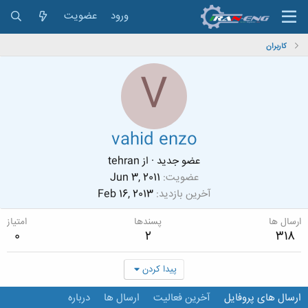
ورود
عضویت
کاربران
V
vahid enzo
عضو جدید
·
از
tehran
عضویت
Jun 3, 2011
آخرین بازدید
Feb 16, 2013
ارسال ها
پسندها
امتیاز
0
2
318
پیدا کردن
ارسال های پروفایل
آخرین فعالیت
ارسال ها
درباره