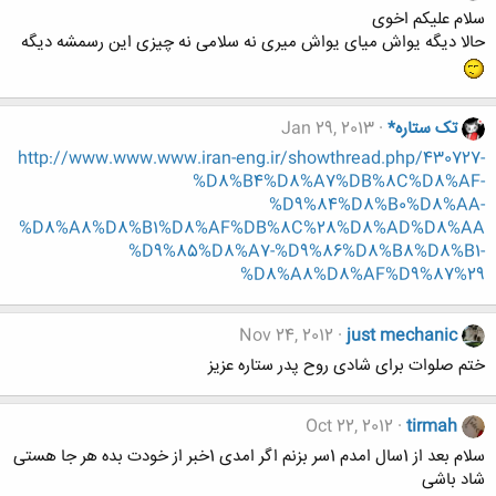
سلام علیکم اخوی
حالا دیگه یواش میای یواش میری نه سلامی نه چیزی این رسمشه دیگه
تک ستاره*
Jan 29, 2013
http://www.www.www.iran-eng.ir/showthread.php/430727-
%D8%B4%D8%A7%DB%8C%D8%AF-
%D9%84%D8%B0%D8%AA-
%D8%A8%D8%B1%D8%AF%DB%8C%28%D8%AD%D8%AA
%D9%85%D8%A7-%D9%86%D8%B8%D8%B1-
%D8%A8%D8%AF%D9%87%29
Nov 24, 2012
just mechanic
ختم صلوات برای شادی روح پدر ستاره عزیز
Oct 22, 2012
tirmah
سلام بعد از 1سال امدم 1سر بزنم اگر امدی 1خبر از خودت بده هر جا هستی
شاد باشی