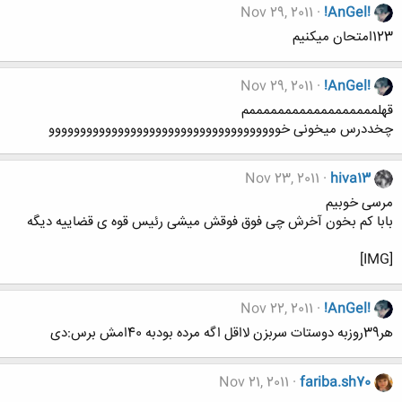
Nov 29, 2011
!AnGel!
123امتحان میکنیم
Nov 29, 2011
!AnGel!
قهلممممممممممممممممممم
چخددرس میخونی خووووووووووووووووووووووووووووووووووووو
Nov 23, 2011
hiva13
مرسی خوبیم
بابا کم بخون آخرش چی فوق فوقش میشی رئیس قوه ی قضاییه دیگه
[IMG]
Nov 22, 2011
!AnGel!
هر39روزبه دوستات سربزن لااقل اگه مرده بودبه 40امش برس:دی
Nov 21, 2011
fariba.sh70