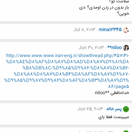
سلامت کو؟
باز بدون در زدن اومدی؟ :دی
خوبی؟
Jul 8, 2013
mina12345
Jun 30, 2013
**niloo
http://www.www.www.iran-eng.ir/showthread.php/457141-
%D8%AE%D8%AF%D8%A7%D8%AD%D8%A7%D9%81%D8
%B8%DB%8C-%D9%85%D9%86-%D8%A7%D8%B2-
%D8%A8%D8%A7%D8%B4%DA%AF%D8%A7%D9%87-
%D9%85%D9%87%D9%86%D8%AF%D8%B3%D8%A7%D9%
86/page5
خداحافظی **niloo
پسر خاله
Jun 25, 2013
پ
میبینمت فعلا بای