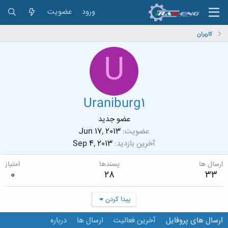
ورود
عضویت
کاربران
U
Uraniburg1
عضو جدید
عضویت
Jun 17, 2013
آخرین بازدید
Sep 4, 2013
ارسال ها
پسندها
امتیاز
0
28
33
پیدا کردن
ارسال های پروفایل
آخرین فعالیت
ارسال ها
درباره