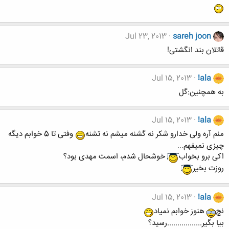
Jul 23, 2013
sareh joon
قاتلان بند انگشتی!
Jul 15, 2013
!ala
به همچنین:گل
Jul 15, 2013
!ala
منم آره ولی خدارو شکر نه گشنه میشم نه تشنه
وفتی تا 5 خوابم دیگه
چیزی نمیفهم...
اکی برو بخواب
خوشحال شدم، اسمت مهدی بود؟
روزت بخیر
Jul 15, 2013
!ala
نچ
هنوز خوابم نمیاد
بیا بگیر.................رسید؟