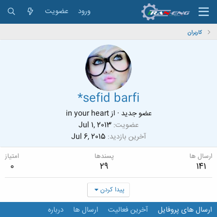
ورود
عضویت
کاربران
*sefid barfi
عضو جدید
·
از
in your heart
عضویت
Jul 1, 2013
آخرین بازدید
Jul 6, 2015
ارسال ها
پسندها
امتیاز
0
29
141
پیدا کردن
ارسال های پروفایل
آخرین فعالیت
ارسال ها
درباره