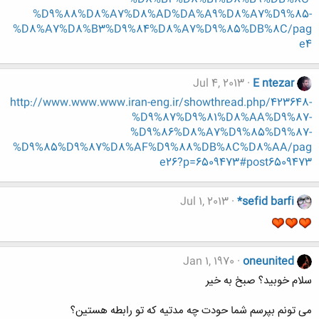
%D9%88%D8%A7%D8%AD%DA%A9%D8%A7%D9%85-
%D8%A7%D8%B3%D9%84%D8%A7%D9%85%DB%8C/pag
e4
Jul 4, 2013
E ntezar
http://www.www.www.iran-eng.ir/showthread.php/423648-
%D9%87%D9%81%D8%AA%D9%87-
%D9%86%D8%A7%D9%85%D9%87-
%D9%85%D9%87%D8%AF%D9%88%DB%8C%D8%AA/pag
e26?p=6509473#post6509473
Jul 1, 2013
*sefid barfi
Jan 1, 1970
oneunited
سلام خوبید؟ صبخ به خیر
می تونم بپرسم شما حودت چه مدتیه که تو رابطه هستین؟