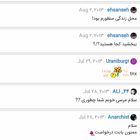
Aug 2, 2013
ehsanseh
محل زندگی منظورم بود!
Aug 2, 2013
ehsanseh
ببخشید کجا هستید؟/؟
Jul 29, 2013
Uraniburg1
U
tnx
Jul 28, 2013
ALI _44
سلام مرسی خوبم شما چطوری ??
Jul 28, 2013
Anarchist
سلام
ممنون بابت درخواست