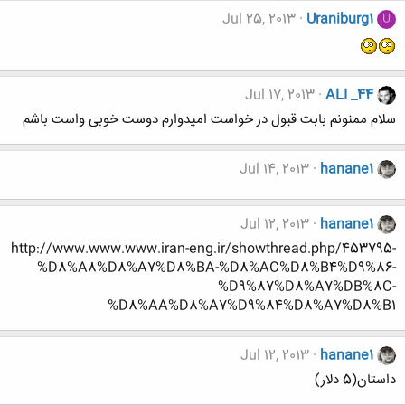
Jul 25, 2013
Uraniburg1
U
Jul 17, 2013
ALI _44
سلام ممنونم بابت قبول در خواست امیدوارم دوست خوبی واست باشم
Jul 14, 2013
hanane1
Jul 12, 2013
hanane1
http://www.www.www.iran-eng.ir/showthread.php/453795-
%D8%A8%D8%A7%D8%BA-%D8%AC%D8%B4%D9%86-
%D9%87%D8%A7%DB%8C-
%D8%AA%D8%A7%D9%84%D8%A7%D8%B1
Jul 12, 2013
hanane1
داستان(5 دلار)