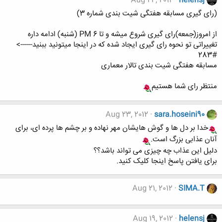
Aug 24, 2012
helensj
(رای گیری مسابقه هفتگی شیت بندی شماره 3)
از امروز(جمعه)رای گیری شروع میشه و تا 6 PM (شنبه) ادامه داره
تغییراتی تو نحوه رای گیری ایجاد شده که در اینجا میتونید ببنید------>
#283
مسابقه هفتگی شیت بندی تالار معماری
منتظر رای شما هستیم
Aug 23, 2012
sara.hoseini90
خدا بر دل ها و گوش هایشان مهر نهاده و بر چشم ها پرده ای، برای
آنان عذابی بزرگ است.
دلیل این عذاب چه چیزی می تواند باشد؟؟
برای یافتن پاسخ اینجا کلیک کنید.
Aug 21, 2012
SIMA.T
Aug 19, 2012
helensj