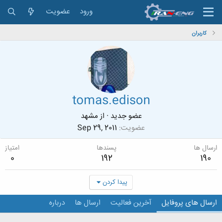
ورود
عضویت
کاربران
tomas.edison
عضو جدید
·
از
مشهد
عضویت
Sep 29, 2011
ارسال ها
پسندها
امتیاز
0
192
190
پیدا کردن
ارسال های پروفایل
آخرین فعالیت
ارسال ها
درباره