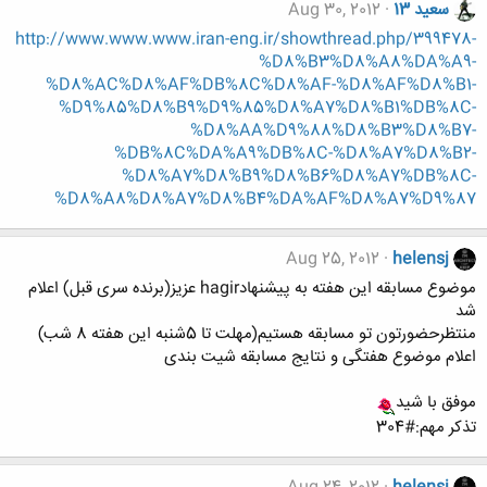
سعید 13
Aug 30, 2012
http://www.www.www.iran-eng.ir/showthread.php/399478-
%D8%B3%D8%A8%DA%A9-
%D8%AC%D8%AF%DB%8C%D8%AF-%D8%AF%D8%B1-
%D9%85%D8%B9%D9%85%D8%A7%D8%B1%DB%8C-
%D8%AA%D9%88%D8%B3%D8%B7-
%DB%8C%DA%A9%DB%8C-%D8%A7%D8%B2-
%D8%A7%D8%B9%D8%B6%D8%A7%DB%8C-
%D8%A8%D8%A7%D8%B4%DA%AF%D8%A7%D9%87
Aug 25, 2012
helensj
موضوع مسابقه این هفته به پیشنهادhagir عزیز(برنده سری قبل) اعلام
شد
منتظرحضورتون تو مسابقه هستیم(مهلت تا 5شنبه این هفته 8 شب)
اعلام موضوع هفتگی و نتایج مسابقه شیت بندی
موفق با شید
تذکر مهم:#304