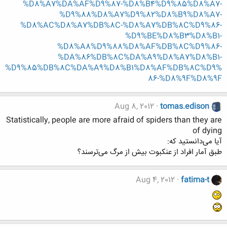
%D8%A7%DA%AF%D9%87-%D8%B4%D9%85%D8%A7-
%D9%88%D8%A7%D9%82%D8%B9%D8%A7-
%D8%AC%D8%A7%DB%8C-%D8%A7%DB%8C%D9%86-
%D9%BE%D8%B3%D8%B1-
%D8%A8%D9%88%D8%AF%DB%8C%D9%86-
%DA%86%DB%8C%DA%A9%D8%A7%D8%B1-
%D9%85%DB%8C%DA%A9%D8%B1%D8%AF%DB%8C%D9%
86-%D8%9F%D8%9F
Aug 8, 2012
tomas.edison
Statistically, people are more afraid of spiders than they are
of dying
آیا می‌دانستید که:
طبق آمار افراد از عنکبوت بیش از مرگ می‌ترسند؟
Aug 4, 2012
fatima-t