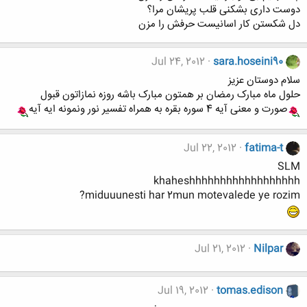
دوست داری بشکنی قلب پریشان مرا؟
دل شکستن کار اسانیست حرفش را مزن
Jul 24, 2012
sara.hoseini90
سلام دوستان عزیز
حلول ماه مبارک رمضان بر همتون مبارک باشه روزه نمازاتون قبول
صورت و معنی آیه 4 سوره بقره به همراه تفسیر نور ونمونه ایه آیه
Jul 22, 2012
fatima-t
SLM
khaheshhhhhhhhhhhhhhhhhh
miduuunesti har 2mun motevalede ye rozim?
Jul 21, 2012
Nilpar
Jul 19, 2012
tomas.edison