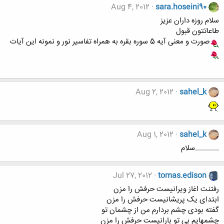
Aug 4, 2012
sara.hoseini90
سلام روزه داران عزیز
طاعاتتون قبول
صورت و معنی آیه 5 سوره بقره به همراه تفاسیر نور و نمونه این آیات
Aug 2, 2012
sahel_k
Aug 1, 2012
sahel_k
............سلام
Jul 27, 2012
tomas.edison
رفتنت اغاز ویرانیست حرفش را مزن
ابتدای یک پریشانیست حرفش را مزن
گفته بودی چشم بردارم من از چشمان تو
چشمهایم بی تو بارانیست حرفش را مزن