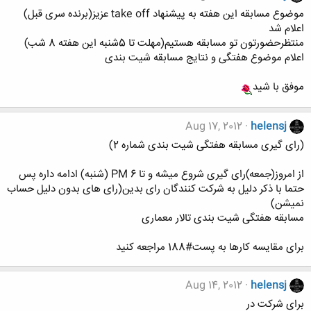
موضوع مسابقه این هفته به پیشنهاد take off عزیز(برنده سری قبل)
اعلام شد
منتظرحضورتون تو مسابقه هستیم(مهلت تا 5شنبه این هفته 8 شب)
اعلام موضوع هفتگی و نتایج مسابقه شیت بندی
موفق با شید
Aug 17, 2012
helensj
(رای گیری مسابقه هفتگی شیت بندی شماره 2)
از امروز(جمعه)رای گیری شروع میشه و تا 6 PM (شنبه) ادامه داره پس
حتما با ذکر دلیل به شرکت کنندگان رای بدین(رای های بدون دلیل حساب
نمیشن)
مسابقه هفتگی شیت بندی تالار معماری
برای مقایسه کارها به پست#188 مراجعه کنید
Aug 14, 2012
helensj
برای شرکت در