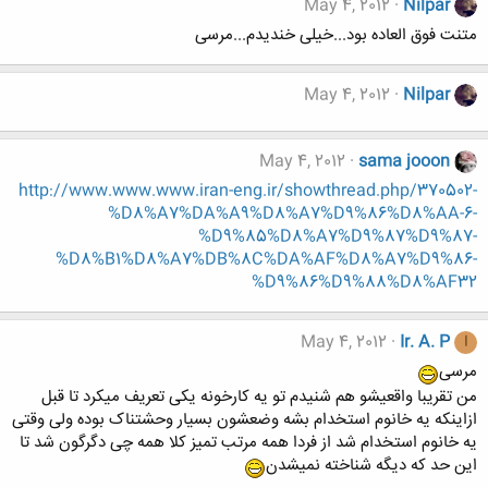
May 4, 2012
Nilpar
متنت فوق العاده بود...خیلی خندیدم...مرسی
May 4, 2012
Nilpar
May 4, 2012
sama jooon
http://www.www.www.iran-eng.ir/showthread.php/370502-
%D8%A7%DA%A9%D8%A7%D9%86%D8%AA-6-
%D9%85%D8%A7%D9%87%D9%87-
%D8%B1%D8%A7%DB%8C%DA%AF%D8%A7%D9%86-
%D9%86%D9%88%D8%AF32
May 4, 2012
Ir. A. P
I
مرسی
من تقریبا واقعیشو هم شنیدم تو یه کارخونه یکی تعریف میکرد تا قبل
ازاینکه یه خانوم استخدام بشه وضعشون بسیار وحشتناک بوده ولی وقتی
یه خانوم استخدام شد از فردا همه مرتب تمیز کلا همه چی دگرگون شد تا
این حد که دیگه شناخته نمیشدن