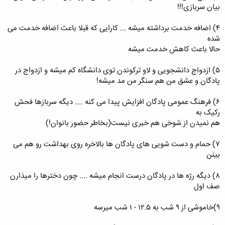
بیان سربازی!!!
۴) اضافه خدمت برداشته میشه ... کارایی که قبلا باعث اضافه خدمت می
شده
حالا باعث کاهش خدمت میشه
۵) ازدواج دانشجویی و لاو ترکوندن توی دانشگاه کم میشه و ازدواج در
پادگان و عشق من هم سنگر من مد میشه!
۶) فرهنگ عمومی پادگان افزایش پیدا می کنه .... دیگه سربازها فحش
رکیک به
هم نمیدن از شوخی هم خبری نیست(بخاطر حضور بانوان!)
۷) حمام و دست شویی های پادگان ها بالاخره روی بهداشت رو هم می
بینن
۸) دیگه رژه ها در پادگان درست انجام میشه .... چون دخترها را میذارن
صف اول
۹)خاموشی از ۹ شب به ۱۲.۵ - ۱ شب میرسه