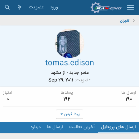
ورود
عضویت
کاربران
tomas.edison
عضو جدید
·
از
مشهد
عضویت
Sep 29, 2011
ارسال ها
پسندها
امتیاز
0
192
190
پیدا کردن
ارسال های پروفایل
آخرین فعالیت
ارسال ها
درباره