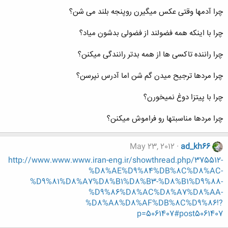
چرا آدمها وقتی عکس میگیرن روپنجه بلند می شن؟
چرا با اینکه همه فضولند از فضولی بدشون میاد؟
چرا راننده تاکسی ها از همه بدتر رانندگی میکنن؟
چرا مردها ترجیح میدن گم شن اما آدرس نپرسن؟
چرا با پیتزا دوغ نمیخورن؟
چرا مردها مناسبتها رو فراموش میکنن؟
May 23, 2012
ad_kh66
http://www.www.www.iran-eng.ir/showthread.php/375512-
%D8%AE%D9%84%DB%8C%D8%AC-
%D9%81%D8%A7%D8%B1%D8%B3-%D8%B1%D9%88-
%D9%86%D8%AC%D8%A7%D8%AA-
%D8%A8%D8%AF%DB%8C%D9%86!?
p=5061407#post5061407