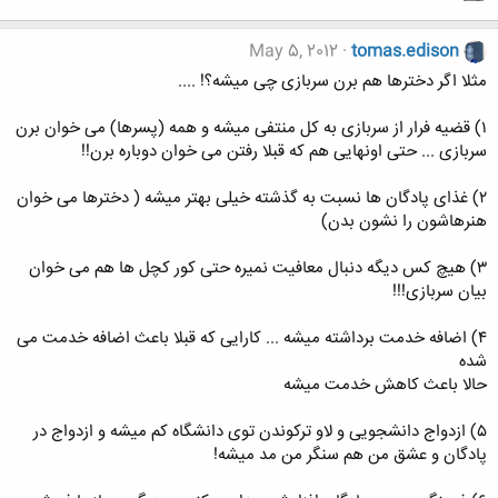
May 5, 2012
tomas.edison
مثلا اگر دخترها هم برن سربازی چی میشه؟! ....
۱) قضیه فرار از سربازی به کل منتفی میشه و همه (پسرها) می خوان برن
سربازی ... حتی اونهایی هم که قبلا رفتن می خوان دوباره برن!!
۲) غذای پادگان ها نسبت به گذشته خیلی بهتر میشه ( دخترها می خوان
هنرهاشون را نشون بدن)
۳) هیچ کس دیگه دنبال معافیت نمیره حتی کور کچل ها هم می خوان
بیان سربازی!!!
۴) اضافه خدمت برداشته میشه ... کارایی که قبلا باعث اضافه خدمت می
شده
حالا باعث کاهش خدمت میشه
۵) ازدواج دانشجویی و لاو ترکوندن توی دانشگاه کم میشه و ازدواج در
پادگان و عشق من هم سنگر من مد میشه!