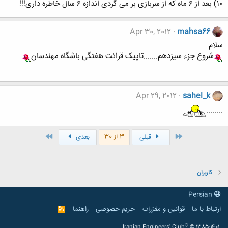
۱0) بعد از ۶ ماه که از سربازی بر می گردی اندازه ۶ سال خاطره داری!!!
Apr 30, 2012
mahsa66
سلام
شروع جزء سیزدهم.......تاپیک قرائت هفتگی باشگاه مهندسان
Apr 29, 2012
sahel_k
........
اول
آخر
3 از 30
قبلی
بعدی
کاربران
Persian
ارتباط با ما
قوانین و مقرّرات
حریم خصوصی
راهنما
R
S
S
®
Iranian Engineers' Club
© 1385-1401.