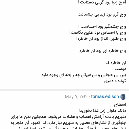
آه چ زیبا بود گرمی دستانت !
و چ گرم بود زیبایی چشمانت !
و چ چشمگیر بود احساست !
و چ با احساس بود طنین نگاهت !
و چ طنین انداز بود ان خاطره!
و چ خاطره ای بود ان خاطره
ان خاطره ک..
دوست..
بين بي حجابي و بي غيرتي چه رابطه اي وجود داره
کوتاه و عمیق
May 7, 2012
tomas.edison
اسفناج
مانند ملوان زبل غذا بخورید!
منیزیم باعث آرامش اعصاب و عضلات می‌شود. همچنین بدن ما برای
جلوگیری از فشارهای عصبی به منیزیم نیاز دارد، لذا کمبود آن منجر به
تنش‌های عصبی، گرفتگی عضلانی و خستگی می‌شود. اسفناج یک