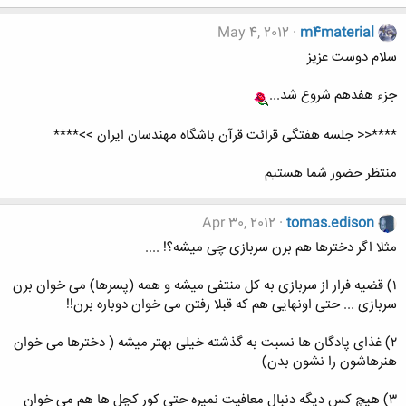
May 4, 2012
m4material
سلام دوست عزيز
جزء هفدهم شروع شد...
****<< جلسه هفتگی قرائت قرآن باشگاه مهندسان ایران >>****
منتظر حضور شما هستيم
Apr 30, 2012
tomas.edison
مثلا اگر دخترها هم برن سربازی چی میشه؟! ....
۱) قضیه فرار از سربازی به کل منتفی میشه و همه (پسرها) می خوان برن
سربازی ... حتی اونهایی هم که قبلا رفتن می خوان دوباره برن!!
۲) غذای پادگان ها نسبت به گذشته خیلی بهتر میشه ( دخترها می خوان
هنرهاشون را نشون بدن)
۳) هیچ کس دیگه دنبال معافیت نمیره حتی کور کچل ها هم می خوان