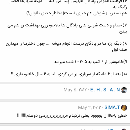
۶) فرهنگ عمومی پادگان افزایش پیدا می کنه .... دیگه سربازها فحش
رکیک به
هم نمیدن از شوخی هم خبری نیست(بخاطر حضور بانوان!)
۷) حمام و دست شویی های پادگان ها بالاخره روی بهداشت رو هم می
بینن
۸) دیگه رژه ها در پادگان درست انجام میشه .... چون دخترها را میذارن
صف اول
۹)خاموشی از ۹ شب به ۱۲.۵ - ۱ شب میرسه
۱0) بعد از ۶ ماه که از سربازی بر می گردی اندازه ۶ سال خاطره داری!!!
May 5, 2012
E . H . S . A . N
May 4, 2012
SIMA.T
خعلی باحاااال بوووود یعنی ترکیدم مررررررررررررررسی دوستم!!!!!!!!