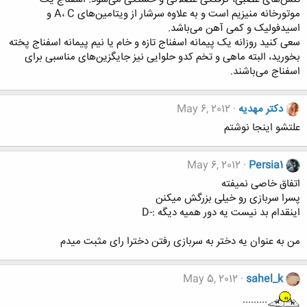
موتورخانه منیزیم است و به علاوه سرشار از ویتامین‌های A، C و
اسیدفولیک و کمی آهن می‌باشد.
سعی کنید روزانه یک پیمانه اسفناج تازه و خام یا نیم پیمانه اسفناج پخته
بخورید، البته ماهی و تخم کدو حلوایی نیز جایگزین‌های مناسبی برای
اسفناج می‌باشند.
دکتر مهدیه
May 6, 2012
علتشو اینجا نوشتم
May 6, 2012
Persia1
اتفاق خاصی نمیفته
پسرا سربازی رو خیلی بزرگش میکنن
اینقدام بد نیست یه دور همیه دیگه :-D
من به عنوان یه دختر به سربازی رفتن دخترا رای مثبت میدم
May 5, 2012
sahel_k
.........