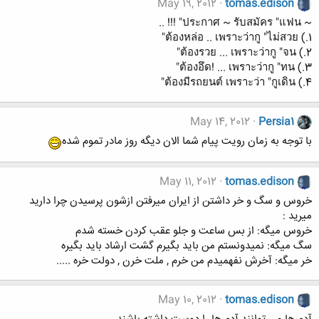
May 19, 2012
tomas.edison
~ ประกาศ ~ รับสมัคร "แฟน" !!! ..
1.) ต้องหล่อ .. เพราะว่ากู "ไม่สวย"
2.) ต้องรวย ... เพราะว่ากู "จน"
3.) ต้องอึด! ... เพราะว่ากู "ทน"
4.) ต้องมีรถยนต์ เพราะว่า "กูเดิน"
May 14, 2012
Persia1
با توجه به زمان رویت پیام شما الان دیگه روز مادر تموم شده
May 11, 2012
tomas.edison
خروس و سگ و خر داشتن از ایران میرفتن ازشون پرسیدن چرا دارید
میرید :
خروس میگه: از بس ساعت و جلو عقب کردن خسته شدم
سگ میگه: نمیدونستم من باید بگیرم گشت ارشاد باید بگیره
خر میگه: آخرش نفهمیدم من خرم , ملت خرن , دولت خره .....
May 10, 2012
tomas.edison