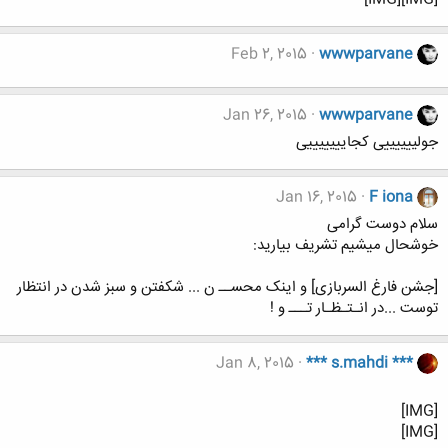
Feb 2, 2015
wwwparvane
Jan 26, 2015
wwwparvane
جولییییییی کجایییییییی
Jan 16, 2015
F iona
سلام دوست گرامی
خوشحال میشیم تشریف بیارید:
[جشن فارغ السربازی] و اینک محســ ن ... شکفتن و سبز شدن در انتظار
توست ...در انـتـظـار تـــ و !
Jan 8, 2015
*** s.mahdi ***
[IMG]
[IMG]