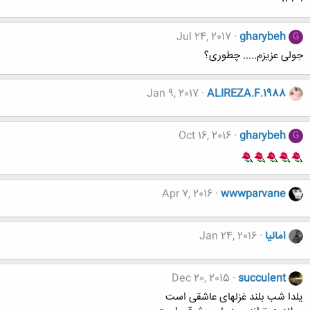
Jul 24, 2017
gharybeh
G
جولی عزیزم..... چطوری؟
Jan 9, 2017
ALIREZA.F.1988
Oct 16, 2016
gharybeh
G
Apr 7, 2016
wwwparvane
امالیا
Jan 24, 2016
Dec 20, 2015
succulent
یلدا شب بلند غزلهای عاشقی است