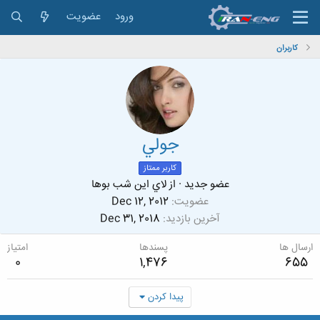
ورود
عضویت
کاربران
جولي
کاربر ممتاز
عضو جدید
·
از
لاي اين شب بوها
عضویت
Dec 12, 2012
آخرین بازدید
Dec 31, 2018
ارسال ها
پسندها
امتیاز
0
1,476
655
پیدا کردن