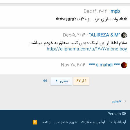
Dec 19, 2014
mpb
♚♚تولد سارای عزیـــز «sara20012»♚♚
Dec 5, 2014
"ALIREZA & M"
سلام لطفا از این لینک دیدن کنید متعلق به خودم میباشد.
http://clipnama.com/u/1707/alone-boy
Nov 20, 2014
*** s.mahdi ***
آخر
1 از 67
بعدی
کاربران
Persian
ارتباط با ما
قوانین و مقرّرات
حریم خصوصی
راهنما
R
S
S