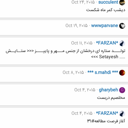
Oct 24, 2015
succulent
دیشب کمر ماه شکست
Oct 19, 2015
wwwparvane
Oct 11, 2015
*FARZAN*
تولــــد ستاره ای درخشان از جنس مـــهر و پاییــــز <<< ستــایــش
..... Setayesh >>>
Oct 8, 2015
*** s.mahdi ***
Oct 4, 2015
gharybeh
G
مخلصیم دربست
Oct 4, 2015
*FARZAN*
آغاز فرصت مطالعه#31