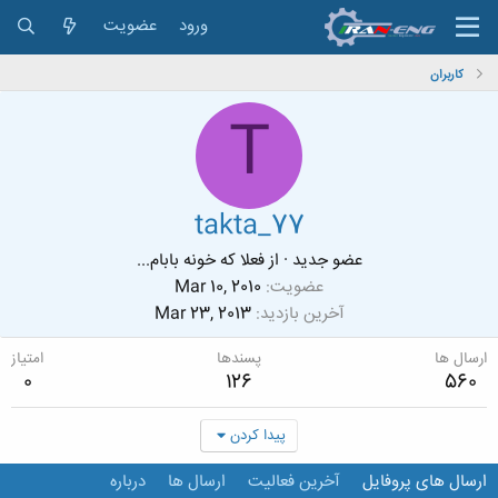
ورود
عضویت
کاربران
T
takta_77
عضو جدید
·
از
فعلا که خونه بابام...
عضویت
Mar 10, 2010
آخرین بازدید
Mar 23, 2013
ارسال ها
پسندها
امتیاز
0
126
560
پیدا کردن
ارسال های پروفایل
آخرین فعالیت
ارسال ها
درباره