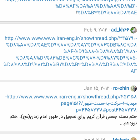
%D8%AF%DA%A9%D8%AA%D8%B1-
!
%D8%B4%D9%88%D8%AE
Feb 9, 2012
ad_kh66
http://www.www.www.iran-eng.ir/showthread.php/345790-
%D8%A8%D8%AE%D9%88%D8%A7%D9%86%DB%8C%D8
%AF-%D9%88-%D8%A8%D9%87-
%D8%A8%D9%82%DB%8C%D9%87-%D9%87%D9%85-
%D8%A8%D9%81%D8%B1%D8%B3%D8%AA%DB%8C%D8%
AF
Jan 15, 2012
ro0zhin
http://www.www.www.iran-eng.ir/showthread.php/252158-
مهديه-1-حركت-به-سمت-ظهور/page151?
p=4458338#post4458338
ختم دسته جمعي قرآن كريم براي تعجيل در ظهور امام زمان(عج)...ختم
نوزدهم...