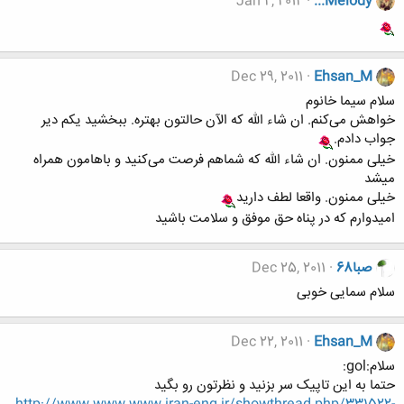
Jan 2, 2012
...Melody
Dec 29, 2011
Ehsan_M
سلام سیما خانوم
خواهش می‌کنم. ان شاء الله که الآن حالتون بهتره. ببخشید یکم دیر
جواب دادم.
خیلی ممنون. ان شاء الله که شماهم فرصت می‌کنید و باهامون همراه
میشد
خیلی ممنون. واقعا لطف دارید
امیدوارم که در پناه حق موفق و سلامت باشید
صبا68
Dec 25, 2011
سلام سمایی خوبی
Dec 22, 2011
Ehsan_M
سلام:gol:
حتما به این تاپیک سر بزنید و نظرتون رو بگید