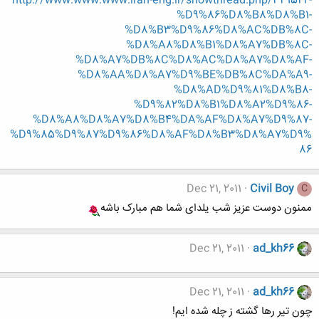
http://www.www.www.iran-eng.ir/showthread.php/331522-
%D9%86%D8%B8%D8%B1-
%D8%B3%D9%86%D8%AC%DB%8C-
%D8%A8%D8%B1%D8%A7%DB%8C-
%D8%A7%DB%8C%D8%AC%D8%A7%D8%AF-
%D8%AA%D8%A7%D9%BE%DB%8C%DA%A9-
%D8%AD%D9%81%D8%B8-
%D9%82%D8%B1%D8%A2%D9%86-
%D8%A8%D8%A7%D8%B4%DA%AF%D8%A7%D9%87-
%D9%85%D9%87%D9%86%D8%AF%D8%B3%D8%A7%D9%
86
Dec 21, 2011
Civil Boy
C
ممنون دوست عزیز شب یلدای شما هم مبارک باشه
Dec 21, 2011
ad_kh66
Dec 21, 2011
ad_kh66
چون تیر رها گشته ز چله شده ایم!