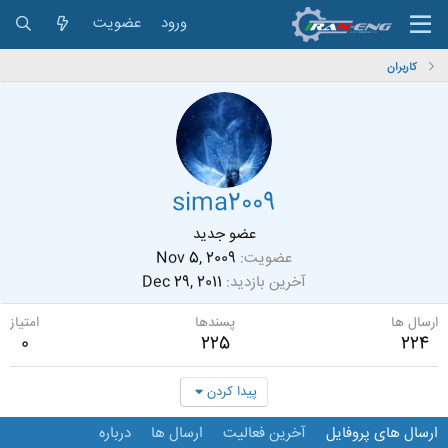
ورود
عضویت
کاربران
sima2009
عضو جدید
عضویت
Nov 5, 2009
آخرین بازدید
Dec 29, 2011
ارسال ها
پسندها
امتیاز
0
225
224
پیدا کردن
ارسال های پروفایل
آخرین فعالیت
ارسال ها
درباره