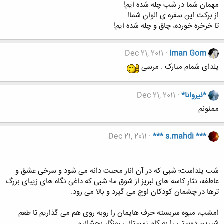
مهمان شما در شب چله شده ایم!
از برکت این سفره ی الوان شما!
تا خرخره خورده، چاق و چله شده ایم!
Dec 21, 2011
Iman Gom
یلدای شمام مبارک . مرسی
*نيروانا*
Dec 21, 2011
ممنونم
Dec 21, 2011
*** s.mahdi ***
شب یلداست؛ شبى که در آن انار محبت دانه مى شود و سرخى عشق و
عاطفه، نثار کاسه هاى لبریز از شوق ما؛ شبى که داغى نگاه هاى زیباى بزرگ
ترها در چشمان کودکان اوج مى گیرد و بالا مى رود.
امشب، میوه سربسته حرف هایمان را روبه روى هم مى گذاریم تا طعم
شیرین دوستى را به کام زمستانى روزگار بچشانیم.