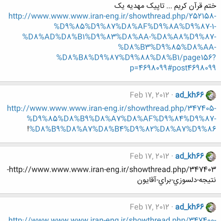
ختم قرآن کریم ... تاپیک مهدیه یک
http://www.www.www.iran-eng.ir/showthread.php/252158-
%D9%85%D9%87%D8%AF%D9%8A%D9%87-1-
%D8%AD%D8%B1%D9%83%D8%AA-%D8%A8%D9%87-
%D8%B3%D9%85%D8%AA-
%D8%B8%D9%87%D9%88%D8%B1/page156?
p=4698099#post4698099
Feb 17, 2012
ad_kh66
http://www.www.www.iran-eng.ir/showthread.php/347405-
%D9%85%D8%B9%D8%A7%D8%AF%D9%84%D9%87-
!
%D8%B9%D8%A7%D8%B4%D9%82%D8%A7%D9%86
Feb 17, 2012
ad_kh66
http://www.www.www.iran-eng.ir/showthread.php/347403-
نتيجه-دلسوزي-براي-آقايون
Feb 17, 2012
ad_kh66
http://www.www.www.iran-eng.ir/showthread.php/347400-