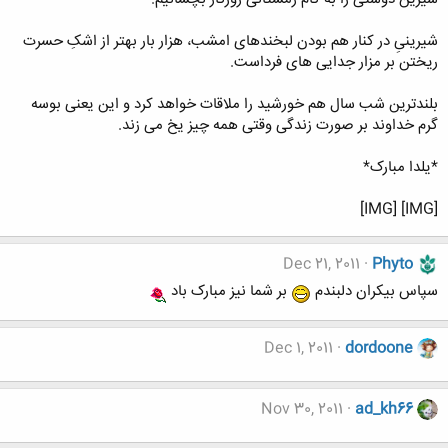
شیرینىِ در کنار هم بودن لبخندهاى امشب، هزار بار بهتر از اشکِ حسرت
ریختن بر مزار جدایى هاى فرداست.
بلندترین شب سال هم خورشید را ملاقات خواهد کرد و این یعنی بوسه
گرم خداوند بر صورت زندگی وقتی همه چیز یخ می زند.
*یلدا مبارک*
[IMG] [IMG]
Dec 21, 2011
Phyto
سپاس بیکران دلبندم
بر شما نیز مبارک باد
Dec 1, 2011
dordoone
Nov 30, 2011
ad_kh66