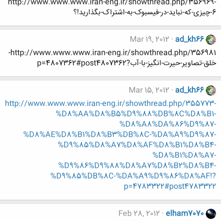
http://www.www.www.iran-eng.ir/showthread.php/356969-
6-چیزی-که-نباید-در-فیسبوک-به-اشتراک-بگذارید!؟
Mar 19, 2012
ad_kh66
http://www.www.www.iran-eng.ir/showthread.php/356981-
خلق-تصاویر-حیرت-انگیز-با-آب?p=4807362#post4807362
Mar 15, 2012
ad_kh66
http://www.www.www.iran-eng.ir/showthread.php/355773-
%D8%AA%D8%B5%D9%88%DB%8C%D8%B1-
%D8%A8%DA%86%D9%87-
%D8%AE%D8%B1%D8%B3%DB%8C-%DA%A9%D9%87-
%D9%85%D8%A7%D8%AF%D8%B1%D8%B4-
%D8%B1%D8%A7-
%D9%86%D9%88%D8%A7%D8%B2%D8%B4-
%D9%85%DB%8C-%DA%A9%D9%86%D8%AF!?
p=4783322#post4783322
Feb 28, 2012
elham7070