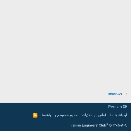
sima2009
Persian
ارتباط با ما
قوانین و مقرّرات
حریم خصوصی
راهنما
R
S
S
®
Iranian Engineers' Club
© 1385-1401.