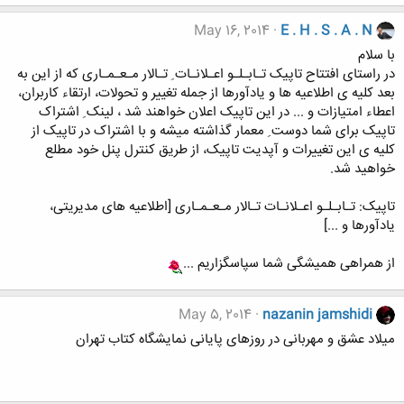
May 16, 2014
E . H . S . A . N
با سلام
در راستای افتتاح تاپیک تـابـلـو اعـلانـات ِ تـالار مـعـمـاری که از این به
بعد کلیه ی اطلاعیه ها و یادآورها از جمله تغییر و تحولات، ارتقاء کاربران،
اعطاء امتیازات و ... در این تاپیک اعلان خواهند شد ، لینک ِ اشتراک
تاپیک برای شما دوست ِ معمار گذاشته میشه و با اشتراک در تاپیک از
کلیه ی این تغییرات و آپدیت تاپیک، از طریق کنترل پنل خود مطلع
خواهید شد.
تاپیک: تـابـلـو اعـلانـات تـالار مـعـمـاری [اطلاعیه های مدیریتی،
یادآورها و ...]
از همراهی همیشگی شما سپاسگزاریم ...
May 5, 2014
nazanin jamshidi
میلاد عشق و مهربانی در روزهای پایانی نمایشگاه کتاب تهران