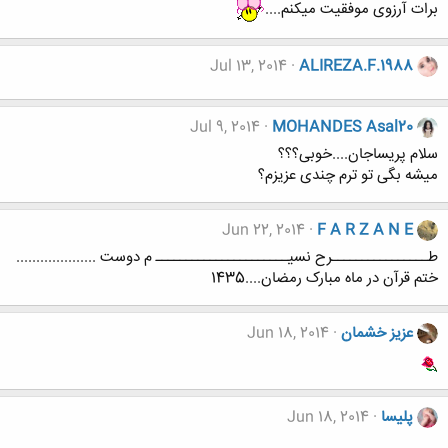
برات آرزوی موفقیت میکنم....
Jul 13, 2014
ALIREZA.F.1988
Jul 9, 2014
MOHANDES Asal20
سلام پریساجان....خوبی؟؟؟
میشه بگی تو ترم چندی عزیزم؟
Jun 22, 2014
F A R Z A N E
طــــــــــــــــرح نسیــــــــــــــــــــــ م دوست ....................
ختم قرآن در ماه مبارک رمضان....1435
عزيز خشمان
Jun 18, 2014
پلیسا
Jun 18, 2014