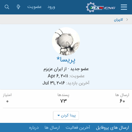
ورود
عضویت
کاربران
پریسا*
عضو جدید
·
از
ایران عزیزم
عضویت
Apr 6, 2011
آخرین بازدید
Jul 31, 2016
ارسال ها
پسندها
امتیاز
0
73
60
پیدا کردن
ارسال های پروفایل
آخرین فعالیت
ارسال ها
درباره