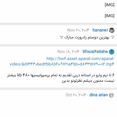
[IMG]
[IMG]
Nov 20, 2014
hanane1
ツ بهترین دوستم زادروزت مبارک ツ
Nov 18, 2014
tifoosi6atishe
T
http://hw6.asset.aparat.com/aparat-
video/5d14430bed2bb8bf109721a4bb0d833d1790012.mp4
6 تا نیم وارو در استانه دربی تقدیم به تمام پرسپولیسیها 480 kb بیشتر
نیست ممنون میشم نظرتونو بدین
Oct 20, 2014
dina arian