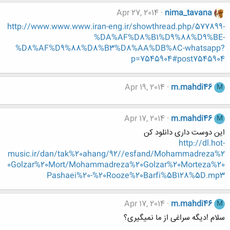
Apr 27, 2014
nima_tavana
http://www.www.www.iran-eng.ir/showthread.php/577899-
%DA%AF%D8%B1%D9%88%D9%BE-
%D8%AF%D9%88%D8%B3%D8%AA%DB%8C-whatsapp?
p=7545904#post7545904
Apr 19, 2014
m.mahdi46
M
Apr 17, 2014
m.mahdi46
M
این دوست داری دانلود کن
http://dl.hot-
music.ir/dan/tak%20ahang/92//esfand/Mohammadreza%2
0Golzar%20Mort/Mohammadreza%20Golzar%20Morteza%20
Pashaei%20-%20Rooze%20Barfi%5B128%5D.mp3
Apr 17, 2014
m.mahdi46
M
سلام !دیگه سراغی از ما نمیگیری؟