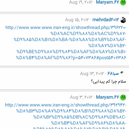
Aug 19, 2012
Maryam.67
M
Aug 15, 2012
mehrdad2012
http://www.www.www.iran-eng.ir/showthread.php/396220-
%D8%AC%D9%88%D8%AC%D9%87-
%D9%85%D8%B1%D8%BA-%D8%A8%D8%B9%D8%AF-
%D8%A7%D8%B2-
%D9%BE%D9%88%D9%84%D8%AF%D8%A7%D8%B1-
%D8%B4%D8%AF%D9%86?p=5407386#post5407386
صبا68
Aug 13, 2012
سلام چرا کم پیدایی؟
Aug 3, 2012
Maryam.67
M
http://www.www.www.iran-eng.ir/showthread.php/392942-
%D8%B3%D8%A7%D9%84%D8%B1%D9%88%D8%B2-
%D8%B2%D9%85%DB%8C%D9%86%DB%8C-
%D8%B4%D8%AF%D9%86%D8%AA-