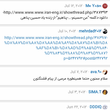
Jul 12, 2012
Mʀ Yᴀsɪɴ
M
http://www.www.www.iran-eng.ir/showthread.php/387393-
دانلود-دکلمه-“من-حسینم-…-پناهیم”-از-زنده-یاد-حسین-پناهی
Jul 10, 2012
mehrdad2012
http://www.www.www.iran-eng.ir/showthread.php/386917-
%D8%A7%D8%A8%D8%AA%DA%A9%D8%A7%D8%B1%D8
%AF%D8%B1-%D8%AD%D9%85%D9%84-
%D9%84%D9%88%D9%84%D9%87?
p=5242792#post5242792
Jul 7, 2012
ava.90
سلام ممنون حتما همینطوره مرسی از پیام قشنگتون
Jul 3, 2012
SIMA.T
Jun 22, 2012
DDDIQ