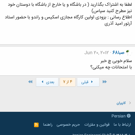
لطفا به اشتراک بگذارید ( در باشگاه و یا خارج از باشگاه با دوستان خود
نیز مطرح کنید سپاس)
اطلاع رسانی : بزودی اولین کارگاه مجازی اسکیس و راندو با حضور استاد
آرتور امید آذری
صبا68
Jun 20, 2012
سلام خوبی چ خبر
با امتحانات چه میکنی؟
اول
آخر
4 از 7
قبلی
بعدی
کاربران
Persian
ارتباط با ما
قوانین و مقرّرات
حریم خصوصی
راهنما
R
S
S
®