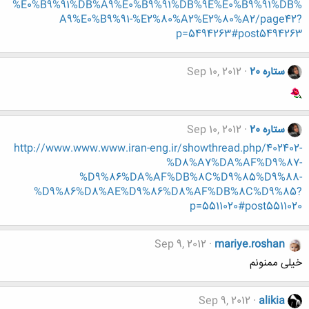
%E0%B9%91%DB%A9%E0%B9%91%DB%9E%E0%B9%91%DB%
A9%E0%B9%91-%E2%80%A2%E2%80%A2/page42?
p=5494263#post5494263
ستاره 20
Sep 10, 2012
ستاره 20
Sep 10, 2012
http://www.www.www.iran-eng.ir/showthread.php/402402-
%D8%A7%DA%AF%D9%87-
%D9%86%DA%AF%DB%8C%D9%85%D9%88-
%D9%86%D8%AE%D9%86%D8%AF%DB%8C%D9%85?
p=5511020#post5511020
Sep 9, 2012
mariye.roshan
خیلی ممنونم
Sep 9, 2012
alikia