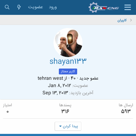
ورود
عضویت
کاربران
shayan133
کاربر ممتاز
عضو جدید
·
40
·
از
tehran west
عضویت
Jan 8, 2012
آخرین بازدید
Sep 13, 2013
ارسال ها
پسندها
امتیاز
0
316
593
پیدا کردن