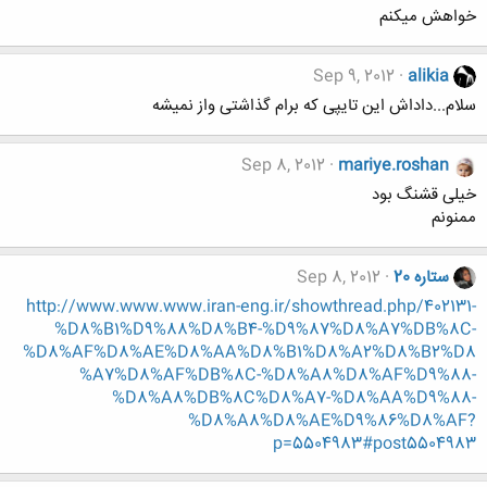
خواهش میکنم
Sep 9, 2012
alikia
سلام...داداش این تایپی که برام گذاشتی واز نمیشه
Sep 8, 2012
mariye.roshan
خیلی قشنگ بود
ممنونم
ستاره 20
Sep 8, 2012
http://www.www.www.iran-eng.ir/showthread.php/402131-
%D8%B1%D9%88%D8%B4-%D9%87%D8%A7%DB%8C-
%D8%AF%D8%AE%D8%AA%D8%B1%D8%A2%D8%B2%D8
%A7%D8%AF%DB%8C-%D8%A8%D8%AF%D9%88-
%D8%A8%DB%8C%D8%A7-%D8%AA%D9%88-
%D8%A8%D8%AE%D9%86%D8%AF?
p=5504983#post5504983