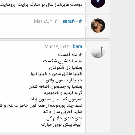
دوست عزیز،اغاز سال نو مبارک.برایت ارزوهایت 
Mar 18, 2014
sara20012
Mar 17, 2014
bera
12 ماه گذشت...
بعضيا دلشون شكست
بعضيا دل شكوندن
خيليا عاشق شدن و خيليا تنها
خيليا از بينمون رفتن
بعضيا به جمعمون اضافه شدن
گريه كرديم و خنديديم
عمرمون كم شد و سنمون زياد
فقط چند روزمونده از همه اون خاطرات تلخ و ش
شايد آخرين سال باشه
بدی ديدی حلالم كن
"پيشاپيش نوروز مبارك