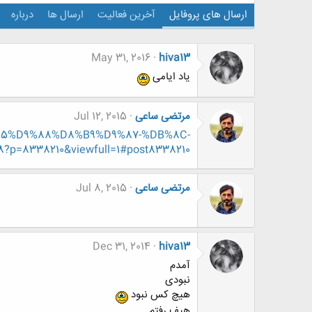
ارسال های پروفایل
آخرین فعالیت
ارسال ها
درباره
May 31, 2016
hiva13
یاد ایامی
مرتضی ساعی
Jul 12, 2015
D9%85%D9%88%D8%B9%D9%87-%DB%8C-
=8338210&viewfull=1#post8338210
مرتضی ساعی
Jul 8, 2015
Dec 31, 2014
hiva13
آمدم
نبودی
هیچ کس نبود
هیف رفتم