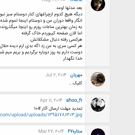
بعد مدتها اومد
دیگه هیچ کدوم ازچراغهای کنار دوستام سبز نبو
انگار واقعا دوران من و دوستام اینجا تموم شده
یه زمان بهترین ساعات روزم رو اینچا میگذروند
اما الان صفحه کیبوردم خاک گرفته
هرکسی رفته دنبال مشکلاتش
هر کسی سری به من زد اگه بدی ازم دیده حلال 
دوست دارم یه روز دوباره برگردیم و بریم میم شی
خدا نگهدار
مهربان
Jul 2, 2014
کلیک ..
Apr 11, 2014
ahoo_fr
تمدید مهلت ارسال آثار #10
.com/upload/uploads/13951781303.jpg
ستاره67
Mar 27, 2014