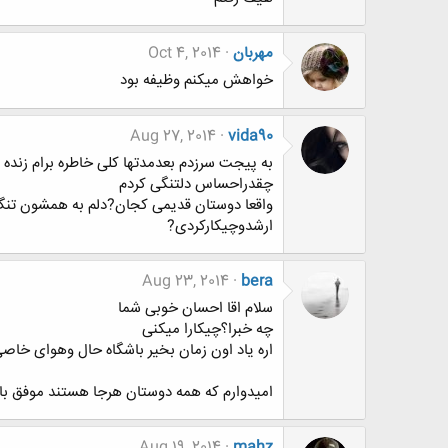
مهربان
Oct 4, 2014
خواهش میکنم وظیفه بود
Aug 27, 2014
vida90
به پیجت سرزدم بعدمدتها کلی خاطره برام زنده 
چقدراحساس دلتنگی کردم
واقعا دوستان قدیمی کجان?دلم به همشون تن
ارشدوچیکارکردی?
Aug 23, 2014
bera
سلام اقا احسان خوبی شما
چه خبرا؟چیکارا میکنی
اره یاد اون زمان بخیر باشگاه حال وهوای خا
امیدوارم که همه دوستان هرجا هستند موفق با
Aug 19, 2014
mahz