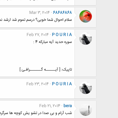
Mar 3, 2014
68686868
سلام احوال شما خوبی؟ درسم تموم شد ارشد نمیخ
Feb 27, 2014
P O U R I A
سوره حدید آیه مبارکه 4 :
تاپیک: [ آیــــــه گـــــــرافـی ]
Feb 23, 2014
P O U R I A
Feb 21, 2014
bera
شب آرام و بی صدا در تشو یش کوچه ها سرگردا