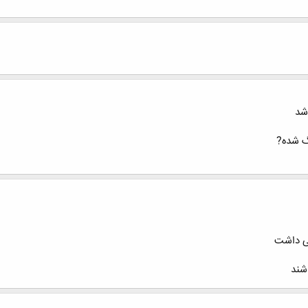
شد
گ شده?
صی داشت
شند