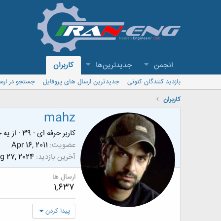
انجمن
جدیدترین‌ها
کاربران
بازدید کنندگان کنونی
جدیدترین ارسال های پروفایل
جستجو در ارس
کاربران
mahz
کاربر حرفه ای
·
39
·
از
یه ج
عضویت
Apr 16, 2011
آخرین بازدید
g 27, 2024
ارسال ها
1,637
پیدا کردن