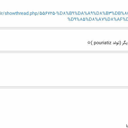
eng.ir/showthread.php/556725-%D8%B9%DA%A9%D8%B3%D
%D9%85%D8%A7%D8%AF%D8%
pouriat )✫
ا