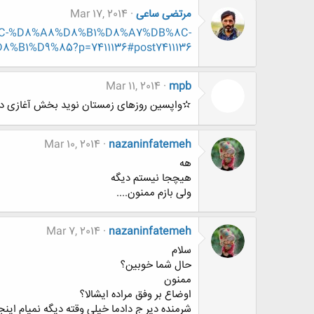
مرتضی ساعی
Mar 17, 2014
B%8C-%D8%A8%D8%B1%D8%A7%DB%8C-
B1%D9%85?p=7411136#post7411136
Mar 11, 2014
mpb
✫واپسین روزهای زمستان نوید بخش آغازی دیگر (تولد iz
Mar 10, 2014
nazaninfatemeh
هه
هیچجا نیستم دیگه
ولی بازم ممنون....
Mar 7, 2014
nazaninfatemeh
سلام
حال شما خوبین؟
ممنون
اوضاع بر وفق مراده ایشالا؟
شرمنده دیر ج دادما خیلی وقته دیگه نمیام اینج