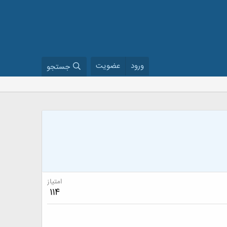
ورود
عضویت
جستجو
امتیاز
114