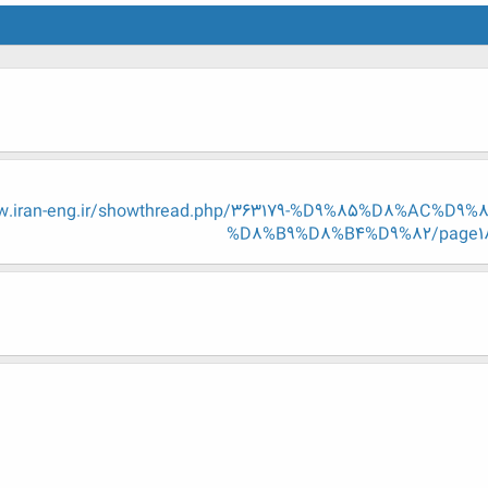
w.iran-eng.ir/showthread.php/363179-%D9%85%D8%AC%
%D8%B9%D8%B4%D9%82/page18?p