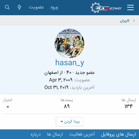
ورود
عضویت
کاربران
hasan_y
عضو جدید
·
40
·
از
اصفهان
عضویت
Apr 3, 2009
آخرین بازدید
Oct 31, 2019
ارسال ها
پسندها
امتیاز
0
89
134
پیدا کردن
ارسال های پروفایل
آخرین فعالیت
ارسال ها
درباره