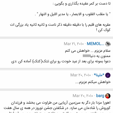
تا دست بر کمر عقیده بگذاری و بگویی :
" یا مقلب القلوب و الابصار ، یا مدیر اللیل و النهار " .
عقربه ‏های قلبم را با دقیقه دقیقه ذکر نامت و ثانیه ثانیه یاد بزرگی ‏ات
کوک کن !
Mar 21, 2010
MEMOL...
سلام عزیزم ... خواهش می کنم
ممنون یه دنیاااااااا
دعوا بمونه برای بعد از عید خودت رو برای تتک(کتک) آماده کن :دی
*ملینا*
Mar 20, 2010
م
خواهش میکنم عزیزم....
Mar 20, 2010
barg
اهورا مزدا بار دگر به سرزمین آریایی من طراوت می بخشد و فرزندان
کوروش را شادمان می سازد. در شکفتن جشن نوروز در همه ی سال هفت