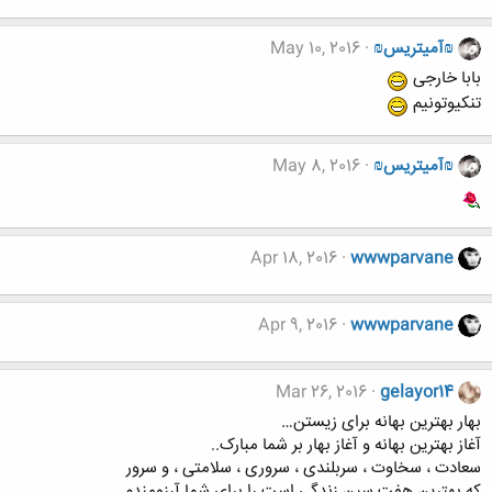
₪آمیتریس₪
May 10, 2016
بابا خارجی
تنکیوتونیم
₪آمیتریس₪
May 8, 2016
Apr 18, 2016
wwwparvane
Apr 9, 2016
wwwparvane
Mar 26, 2016
gelayor14
بهار بهترین بهانه برای زیستن…
آغاز بهترین بهانه و آغاز بهار بر شما مبارک..
سعادت ، سخاوت ، سربلندی ، سروری ، سلامتی ، و سرور
که بهترین هفت سین زندگی است را برای شما آرزومندم…