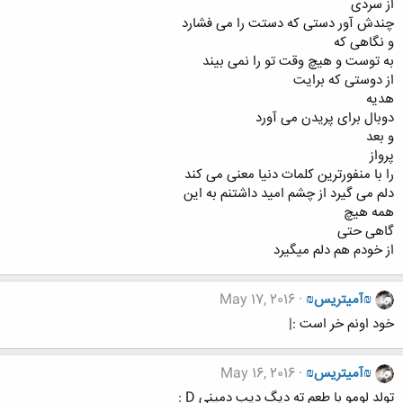
از سردی
چندش آور دستی که دستت را می فشارد
و نگاهی که
به توست و هیچ وقت تو را نمی بیند
از دوستی که برایت
هدیه
دوبال برای پریدن می آورد
و بعد
پرواز
را با منفورترین کلمات دنیا معنی می کند
دلم می گیرد از چشم امید داشتنم به این
همه هیچ
گاهی حتی
از خودم هم دلم میگیرد
₪آمیتریس₪
May 17, 2016
خود اونم خر است :|
₪آمیتریس₪
May 16, 2016
تولد لومو با طعم ته دیگ دیب دمینی D :