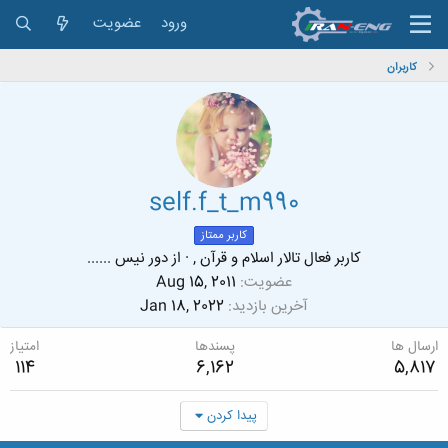
ورود
عضویت
کاربران
self.f_t_m990
کاربر ممتاز
کاربر فعال تالار اسلام و قرآن ,
·
از
دور نیس ......
عضویت
Aug 15, 2011
آخرین بازدید
Jan 18, 2022
ارسال ها
پسندها
امتیاز
114
6,162
5,817
پیدا کردن