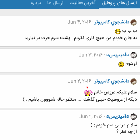
ارسال های پروفایل
آخرین فعالیت
ارسال ها
درباره
دانشجوي كامپيوتر
Jun 4, 2016
ب ب ب
به جان خودم من هیچ کاری نکردم . پشت سرم حرف در نیارید
₪آمیتریس₪
Jun 3, 2016
اوهوم
دانشجوي كامپيوتر
Jun 2, 2016
سلام علیکم عروس خانم
دیگه از عروسیت خیلی گذشته ... منتظر خاله شنووون باشیم :‌ )
₪آمیتریس₪
Jun 2, 2016
سلاام مرسی منم خوبم : )
از چه نظر ؟