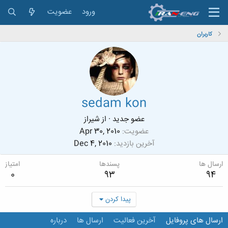
ورود
عضویت
کاربران
sedam kon
عضو جدید
·
از
شیراز
عضویت
Apr 30, 2010
آخرین بازدید
Dec 4, 2010
ارسال ها
پسندها
امتیاز
0
93
94
پیدا کردن
ارسال های پروفایل
آخرین فعالیت
ارسال ها
درباره