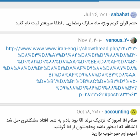
Jul 26, 2011
sabahat
ختم قرآن کریم ویژه ماه مبارک رمضان.... لطفا سریعتر ثبت نام کنید
Nov 11, 2010
venous_20
http://www.www.www.iran-eng.ir/showthread.php/220223-
%D8%B3%D8%A7%D9%84%D8%B1%D9%88%D8%B2-
%D9%81%D9%88%D8%AA-%D9%BE%D8%AF%D8%B1-
%D8%A8%D8%B2%D8%B1%DA%AF%D9%88%D8%A7%D8%
B1-%D8%AF%D9%88%D8%B3%D8%AA-
%D8%B9%D8%B2%DB%8C%D8%B2%D9%85-
%D9%88%D9%86%D9%88%D8%B3?
p=2833063#post2833063
Oct 18, 2010
accounting
A
سلام اقا امروز که نزدیک تولد اقا بود یادم به شما افتاد مشکلتون حل شد
انشالله که اینطور باشه وحاجتتون از اقا گرفتید
امیدوارم خبر خوب بزارید