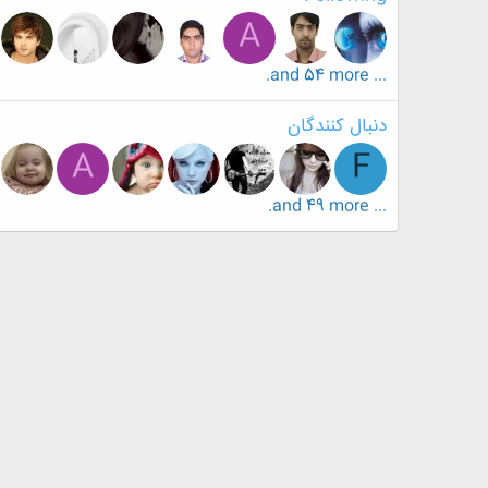
A
... and 54 more.
دنبال کنندگان
A
F
... and 49 more.