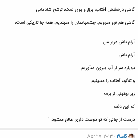
گاهى درخشش آفتاب، برق و بوى نمک، ترشح شادمانى
گاهى هم فرو مى‏رویم، چشم‏هاى‏مان را مى‏بندیم، همه جا تاریکى است،
آرام باش عزیز من
آرام باش
دوباره سر از آب بیرون مى‏آوریم
و تلألوء آفتاب را مى‏بینیم
زیر بوته‏ئى از برف
که این دفعه
درست از جائى که تو دوست دارى طالع مى‏شود. "
گلسا2
Apr 27, 2013