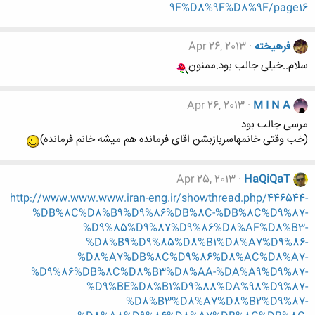
9F%D8%9F%D8%9F/page16
فرهيخته
Apr 26, 2013
سلام..خیلی جالب بود.ممنون
Apr 26, 2013
M I N A
مرسی جالب بود
(خب وقتی خانمهاسربازبشن اقای فرمانده هم میشه خانم فرمانده)
Apr 25, 2013
HaQiQaT
http://www.www.www.iran-eng.ir/showthread.php/446544-
%DB%8C%D8%B9%D9%86%DB%8C-%DB%8C%D9%87-
%D9%85%D9%87%D9%86%D8%AF%D8%B3-
%D8%B9%D9%85%D8%B1%D8%A7%D9%86-
%D8%A7%DB%8C%D9%86%D8%AC%D8%A7-
%D9%86%DB%8C%D8%B3%D8%AA-%DA%A9%D9%87-
%D9%BE%D8%B1%D9%88%DA%98%D9%87-
%D8%B3%D8%A7%D8%B2%D9%87-