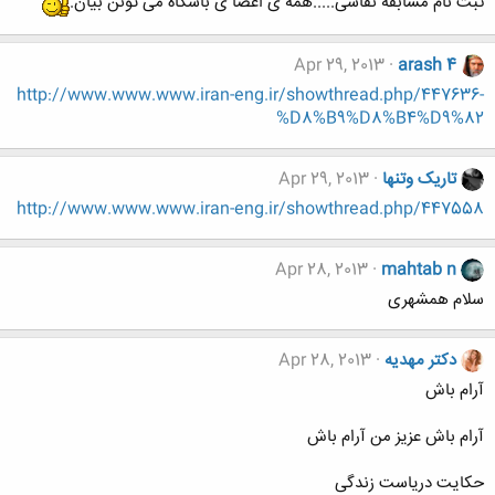
ثبت نام مسابقه نقاشی.....همه ی اعضا ی باشگاه می تونن بیان.
Apr 29, 2013
arash 4
http://www.www.www.iran-eng.ir/showthread.php/447636-
%D8%B9%D8%B4%D9%82
تاریک وتنها
Apr 29, 2013
http://www.www.www.iran-eng.ir/showthread.php/447558
Apr 28, 2013
mahtab n
سلام همشهری
دکتر مهدیه
Apr 28, 2013
آرام باش
آرام باش عزیز من آرام باش
حکایت دریاست زندگى