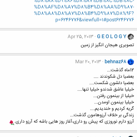
%D8%A8%D9%86%D8%A7%DB%8C%DB%8C-
%D8%AF%D8%A7%D8%B4%D8%AA%D9%87-
%D8%A8%D8%A7%D8%B4%D9%87%D8%9F?
p=6246776&viewfull=1#post6246776
Apr 25, 2013
G E O L O G Y
تصویری هیجان انگیز از زمین
Mar 20, 2013
behnaz68
12ماه گذشت...
بعضیا دل شکوندند ....
بعضیا دلشون شکست....
خیلیا عاشق شدندو خیلیا تنها....
خیلیا از بینمون رفتن...
خیلیا بینمون اومدن...
گریه کردیم و خندیدیم....
زندگی بر خلاف آرزوهامون گذشت...
آرزو دارم نوروزی که پیش رو داری،آغاز روز هایی باشه که آرزو داری.