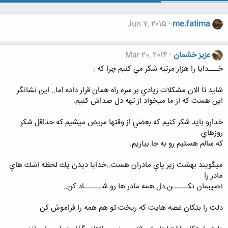
Jun 7, 2015
me.fatima
عزيز خشمان
Mar 20, 2014
خـــدايا را هزار مرتبه شكر مي كنيم چرا كه :
شايد تا الان مشكلات زيادي بر سره راه همان قرار داده اما.. اين نشانگر
اين هست كه از ما ميخواد از تهه دل صداش كنيم.
خدارو بايد شكر كنيم كه بعضي از وقتها مريض ميشيم كه حداقل شكر
روزهاي
كه سالم هستيم رو به جا بياريم.
ميگويند بهشت زير پاي مادران هست..خدايا ديدن يك لحظه اشك هاي
مادر را
نصيبمان نكـــــن.دل همه مادر ها رو شــــــاد كن..
دلت را بتكان غصه هايت كه ريخت تو هم همه را فراموش كن