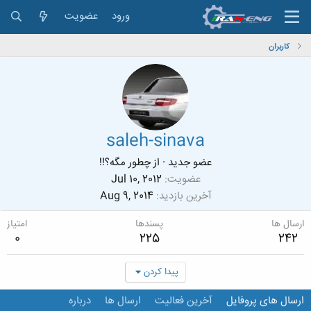
ورود
عضویت
کاربران
saleh-sinava
عضو جدید
·
از
چطور مگه؟!!
عضویت
Jul 10, 2012
آخرین بازدید
Aug 9, 2014
ارسال ها
پسندها
امتیاز
0
225
242
پیدا کردن
ارسال های پروفایل
آخرین فعالیت
ارسال ها
درباره