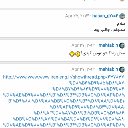
Apr 27, 2013
hasan_g2002
سلام
ممنونم ، جالب بود ...
Apr 27, 2013
mahtab n
محل زندگیتو عوض کردی؟
Apr 27, 2013
mahtab n
http://www.www.www.iran-eng.ir/showthread.php/437837-
%D8%B4%D9%85%D8%A7-
%D8%B7%D9%84%D9%88%D9%84-
%D8%AE%D9%88%D8%B1%D8%B4%DB%8C%D8%AF%D8%
B1%D9%88-%D8%A8%DB%8C%D8%B4%D8%AA%D8%B1-
%D8%AF%D9%88%D8%B3%D8%AA-
%D8%AF%D8%A7%D8%B1%DB%8C%D9%86-
%DB%8C%D8%A7-%D8%BA%D8%B1%D9%88%D8%A8-
%D8%AE%D9%88%D8%B1%D8%B4%DB%8C%D8%AF%D8%