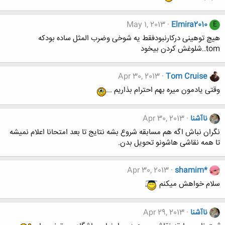
May 1, 2013
Elmira2010
E
هیچ توهینی درکارنبودفقط یه شوخی وضرب المثل ساده بودکه
tom..شلوغش کردن بیخود
Apr 30, 2013
Tom Cruise
وقتی یادمون میره بهم احترام بذاریم ...
ناآشنا
Apr 30, 2013
نگران نباش اگه هم مسابقه شروع بشه نتایج تا بعد امتحانا اعلام نمیشه
تا همه نقاشی هاشونو تحویل بدن.
Apr 30, 2013
shamim*
سلام خواهش میکنم
ناآشنا
Apr 29, 2013