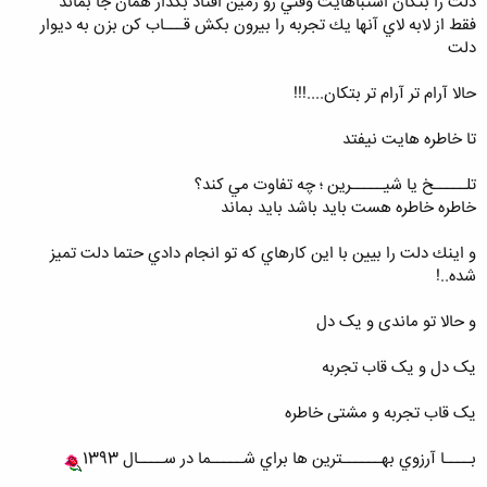
دلت را بتكان اشتباهايت وقتي رو زمين افتاد بگذار همان جا بماند
فقط از لابه لاي آنها يك تجربه را بيرون بكش قـــاب كن بزن به ديوار
دلت
حالا آرام تر آرام تر بتكان....!!!
تا خاطره هايت نيفتد
تلـــــخ يا شيـــــرين ؛ چه تفاوت مي كند؟
خاطره خاطره هست بايد باشد بايد بماند
و اينك دلت را بيين با اين كارهاي كه تو انجام دادي حتما دلت تميز
شده..!
و حالا تو ماندی و یک دل
یک دل و یک قاب تجربه
یک قاب تجربه و مشتی خاطره
بــــا آرزوي بهــــــترين ها براي شـــــما در ســــال 1393