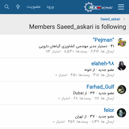
ورود
عضویت
Saeed_askari
Members Saeed_askari is following
"Pejman"
41
·
دستیار مدیر مهندسی کشاورزی گیاهان دارویی
ارسال ها
6,412
پسندها
8,530
امتیاز
114
elaheh-98
عضو جدید
·
از
خونه
ارسال ها
418
پسندها
451
امتیاز
0
Farhad_Gulf
عضو جدید
·
36
·
از
Dubai
ارسال ها
117
پسندها
68
امتیاز
0
felor
عضو جدید
·
37
·
از
تهران
ارسال ها
1,149
پسندها
459
امتیاز
0