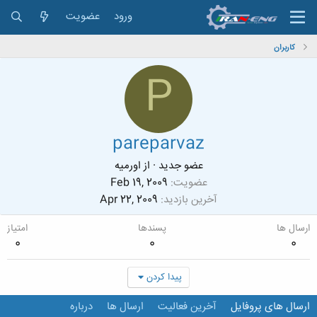
ورود
عضویت
کاربران
P
pareparvaz
عضو جدید
·
از
اورمیه
عضویت
Feb 19, 2009
آخرین بازدید
Apr 22, 2009
ارسال ها
پسندها
امتیاز
0
0
0
پیدا کردن
ارسال های پروفایل
آخرین فعالیت
ارسال ها
درباره