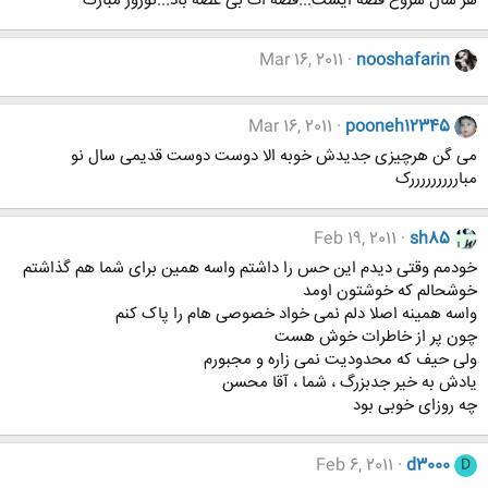
هر سال شروع قصه ایست...قصه ات بی غصه باد...نوروز مبارک
Mar 16, 2011
nooshafarin
Mar 16, 2011
pooneh12345
می گن هرچیزی جدیدش خوبه الا دوست دوست قدیمی سال نو
مبارررررررررک
Feb 19, 2011
sh85
خودمم وقتی دیدم این حس را داشتم واسه همین برای شما هم گذاشتم
خوشحالم که خوشتون اومد
واسه همینه اصلا دلم نمی خواد خصوصی هام را پاک کنم
چون پر از خاطرات خوش هست
ولی حیف که محدودیت نمی زاره و مجبورم
یادش به خیر جدبزرگ ، شما ، آقا محسن
چه روزای خوبی بود
Feb 6, 2011
d3000
D