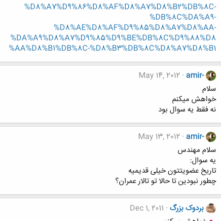
%D8%A7%D9%86%D8%AF%D8%A7%D8%B2%DB%8C-
%DB%8C%DA%A9-
%D8%AE%D8%AF%D9%85%D8%A7%D8%AA-
%DA%A9%D8%A7%D9%85%D9%BE%DB%8C%D9%88%D8
%AA%D8%B1%DB%8C-%D8%B3%DB%8C%D8%A7%D8%B1
May 14, 2012
amir-
سلام
خواهش میکنم
نه فقط یه سوال بود
May 13, 2012
amir-
سلام مهندس
یه سوال:
تاریخ عضویتتون خیلی قدیمیه
چطور نبودین تا حالا تو تالار عمران؟
بردوک بزرگ
Dec 1, 2011