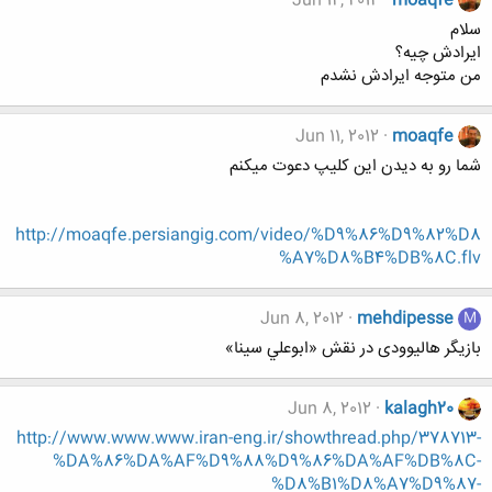
Jun 12, 2012
moaqfe
سلام
ايرادش چيه؟
من متوجه ايرادش نشدم
Jun 11, 2012
moaqfe
شما رو به دیدن این کلیپ دعوت میکنم
http://moaqfe.persiangig.com/video/%D9%86%D9%82%D8
%A7%D8%B4%DB%8C.flv
Jun 8, 2012
mehdipesse
M
بازیگر هالیوودی در نقش «ابوعلي سينا»
Jun 8, 2012
kalagh20
http://www.www.www.iran-eng.ir/showthread.php/378713-
%DA%86%DA%AF%D9%88%D9%86%DA%AF%DB%8C-
%D8%B1%D8%A7%D9%87-