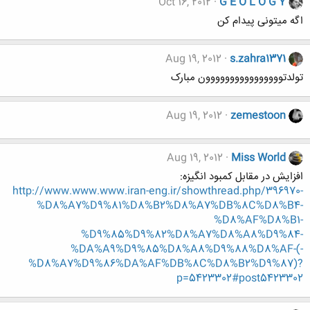
Oct 16, 2012
G E O L O G Y
اگه میتونی پیدام کن
Aug 19, 2012
s.zahra1371
تولدتوووووووووووووووون مبارک
Aug 19, 2012
zemestoon
Aug 19, 2012
Miss World
افزایش در مقابل کمبود انگیزه:
http://www.www.www.iran-eng.ir/showthread.php/396970-
%D8%A7%D9%81%D8%B2%D8%A7%DB%8C%D8%B4-
%D8%AF%D8%B1-
%D9%85%D9%82%D8%A7%D8%A8%D9%84-
%DA%A9%D9%85%D8%A8%D9%88%D8%AF-(-
%D8%A7%D9%86%DA%AF%DB%8C%D8%B2%D9%87)?
p=5423302#post5423302