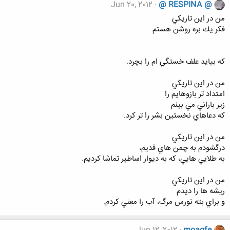
Jun 20, 2012
@ RESPINA @
من در اين تاريكي
فكر يك بره روشن هستم
كه بيايد علف خستگي ام را بچرد.
من در اين تاريكي
امتداد تر بازوهايم را
زير باراني مي بينم
كه دعاهاي نخستين بشر را تر كرد.
من در اين تاريكي
درگشودم به چمن هاي قديم‌،
به طلايي هايي‌، كه به ديوار اساطير تماشا كرديم‌.
من در اين تاريكي
ريشه ها را ديدم
و براي بته نورس مرگ‌، آب را معني كردم‌.