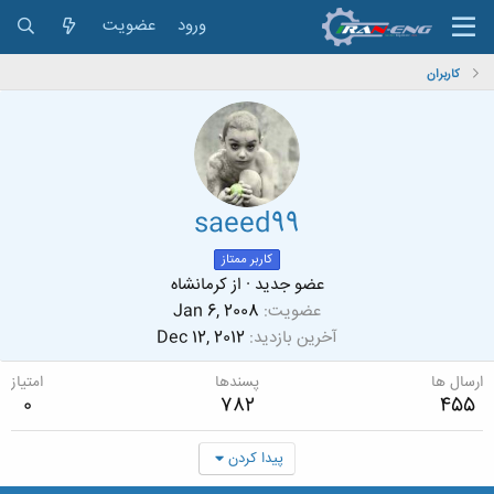
ورود
عضویت
کاربران
saeed99
کاربر ممتاز
عضو جدید
·
از
کرمانشاه
عضویت
Jan 6, 2008
آخرین بازدید
Dec 12, 2012
ارسال ها
پسندها
امتیاز
0
782
455
پیدا کردن