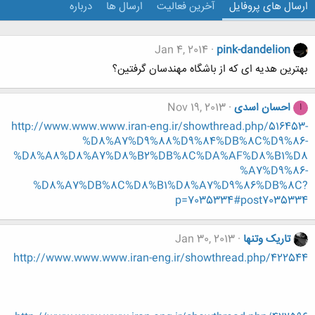
ارسال های پروفایل
آخرین فعالیت
ارسال ها
درباره
Jan 4, 2014
pink-dandelion
بهترین هدیه ای که از باشگاه مهندسان گرفتین؟
احسان اسدی
Nov 19, 2013
ا
http://www.www.www.iran-eng.ir/showthread.php/516453-
%D8%A7%D9%88%D9%84%DB%8C%D9%86-
%D8%A8%D8%A7%D8%B2%DB%8C%DA%AF%D8%B1%D8
%A7%D9%86-
%D8%A7%DB%8C%D8%B1%D8%A7%D9%86%DB%8C?
p=7035334#post7035334
تاریک وتنها
Jan 30, 2013
http://www.www.www.iran-eng.ir/showthread.php/422544