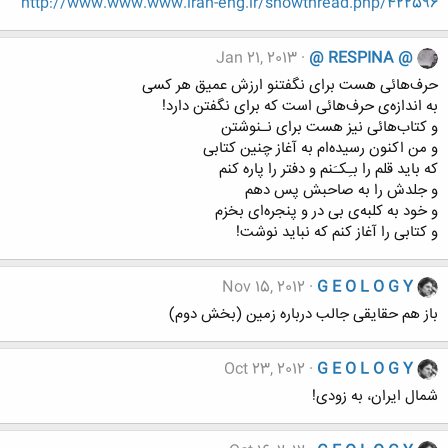
http://www.www.www.iran-eng.ir/showthread.php/422596
Jan 21, 2013
@ RESPINA @
حرف‌هائی هست برای نگفتنو ارزش عمیق هر کسی
به اندازه‌ی حرف‌هائی است که برای نگفتن دارد!
و کتاب‌هائی نیز هست برای نـنوشتن
و من اکنون رسیده‌ام به آغاز چنین کتابی
که باید قلم را بـِکـَنم و دفتر را پاره کنم
و جلدش را به صاحبش پس دهم
و خود به کلبه‌ی بی در و پنجره‌ای بخزم
و کتابی را آغاز کنم که نباید نوشت!
Nov 15, 2012
G E O L O G Y
باز هم حقایقی جالب درباره زمین (بخش دوم)
Oct 23, 2012
G E O L O G Y
شمال ایران، به زودی!