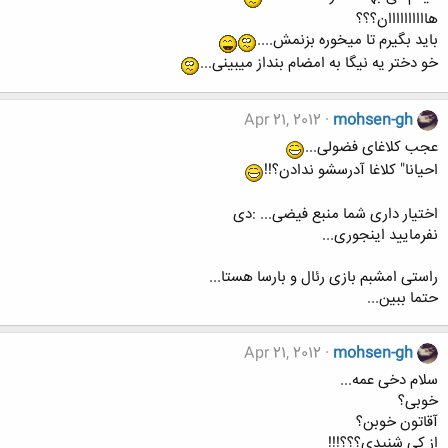
هاااااااااان؟؟؟
باید بگیرم تا میخوره بزنمش....
خو دختر یه نیگا به امضام بنداز میبینی...
Apr 21, 2012
mohsen-gh
عجب کلاغای فضولی...
احیانا" کلاغا آدرسشو ندادن؟!!
اختیار داری شما منبع فیضی... :دی
نفرمایید اینجوری...
راستی امشبم بازی رئال و بارسا هستا...
حتما ببین...
Apr 21, 2012
mohsen-gh
سلام دخی عمه...
خوبی؟
آقاتون خوبن؟
از کی شنیدی؟؟؟!!!