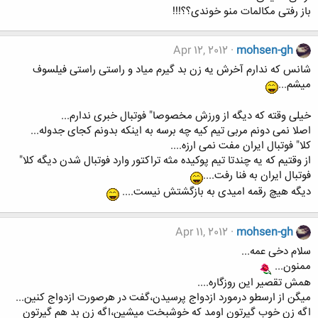
باز رفتی مکالمات منو خوندی؟؟!!!
Apr 12, 2012
mohsen-gh
شانس که ندارم آخرش یه زن بد گیرم میاد و راستی راستی فیلسوف
میشم...
خیلی وقته که دیگه از ورزش مخصوصا" فوتبال خبری ندارم...
اصلا نمی دونم مربی تیم کیه چه برسه به اینکه بدونم کجای جدوله...
کلا" فوتبال ایران مفت نمی ارزه....
از وقتیم که یه چندتا تیم پوکیده مثه تراکتور وارد فوتبال شدن دیگه کلا"
فوتبال ایران به فنا رفت....
دیگه هیچ رقمه امیدی به بازگشتش نیست....
Apr 11, 2012
mohsen-gh
سلام دخی عمه...
ممنون...
همش تقصیر این روزگاره....
میگن از ارسطو درمورد ازدواج پرسیدن،گفت در هرصورت ازدواج کنین...
اگه زن خوب گیرتون اومد که خوشبخت میشین،اگه زن بد هم گیرتون