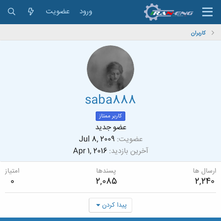
ورود
عضویت
کاربران
saba888
کاربر ممتاز
عضو جدید
عضویت
Jul 8, 2009
آخرین بازدید
Apr 1, 2016
ارسال ها
پسندها
امتیاز
0
2,085
2,240
پیدا کردن