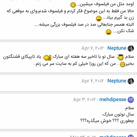
اومد مثل من فیلسوف میشین...
حالا من فقط به این موضوع فکر کردم و فیلسوف شدم،وای به موقعی که
زن بد گیرم بیاد...
البته همسر جنابعالی صد در صد فیلسوف بزرگی میشه....
شک نکن....
Apr 7, 2012
Neptune
سلام
. سال نو با تاخیر سه هفته ای مبارک
. یاد تاپیکای قشنگتون
بخیر
. من که این روزا خیلی کم به سایت سر می زنم .
Apr 7, 2012
Neptune
Apr 3, 2012
mehdipesse
M
سلام
سال نوتون مبارک
چطوری ؟؟؟ خوش میگذره؟؟؟