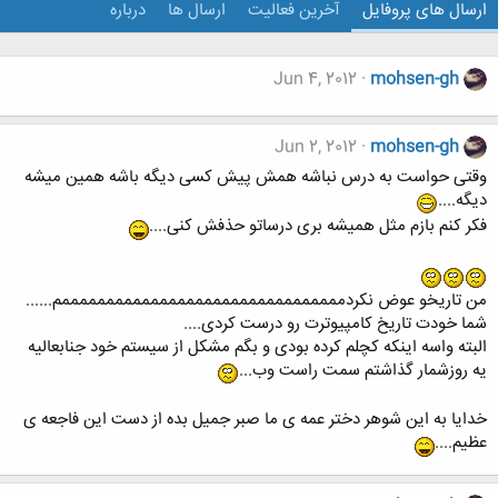
ارسال های پروفایل
آخرین فعالیت
ارسال ها
درباره
Jun 4, 2012
mohsen-gh
Jun 2, 2012
mohsen-gh
وقتی حواست به درس نباشه همش پیش کسی دیگه باشه همین میشه
دیگه....
فکر کنم بازم مثل همیشه بری درساتو حذفش کنی....
من تاریخو عوض نکردممممممممممممممممممممممممممممممممم......
شما خودت تاریخ کامپیوترت رو درست کردی....
البته واسه اینکه کچلم کرده بودی و بگم مشکل از سیستم خود جنابعالیه
یه روزشمار گذاشتم سمت راست وب...
خدایا به این شوهر دختر عمه ی ما صبر جمیل بده از دست این فاجعه ی
عظیم....