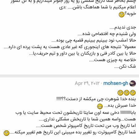
چشم بخاطر شما تاریخ شمسی رو یه روز جلوتر میندازیم و به کل کشور
اعلام میکنیم با شما هماهنگ باشن.... :دی
خوبه؟
جدی ندیدم....
ولی شنیدم چه افتضاحی شده....
حالا امشب نود ببینیم ببینیم قضیه چی بوده....
معمولا" نتیجه های اینجوری که غیر عادی هست یه پشت پرده ای داره....
حالا یا بین کادر فنی و بازیکنان یا بین داور و تیم حریف،یا...
خلاصه یه چیزی هست....
شک نکن....
Apr 29, 2012
mohsen-gh
بنده خدا شوهرت چی میکشه از دستت؟؟!!!!
خدا صبرش بده...
بابااااااااا دخی عمه اون سایتا تاریخشون تحت محیط سایت یا وب
هست...واسه همین شما با تاریخش مشکلی نداری....
اما تاریخ وب من تحت تاریخ کامپیوتر شخص هست....
شما تاریخ کامپیوترت رو تغییر بده میبینی این تاریخ هم تغییر میکنه....