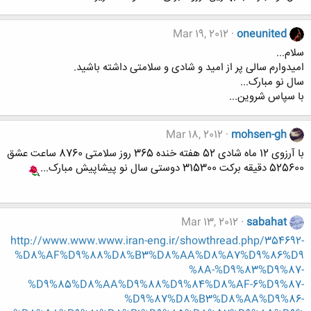
Mar 19, 2012
oneunited
سلام...
امیدوارم سالی پر از امید و شادی و سلامتی داشته باشید.
سال نو مبارک...
با سپاس شروین...
Mar 18, 2012
mohsen-gh
با آرزوی 12 ماه شادی 52 هفته خنده 365 روز سلامتی 8760 ساعت عشق
525600 دقیقه برکت 315300 دوستی سال نو پیشاپیش مبارک...
Mar 13, 2012
sabahat
http://www.www.www.iran-eng.ir/showthread.php/354692-
%D8%AF%D9%88%D8%B3%D8%AA%D8%A7%D9%86%D9
%8A-%D9%83%D9%87-
%D9%85%D8%AA%D9%88%D9%84%D8%AF-6%D9%87-
%D9%87%D8%B3%D8%AA%D9%86-