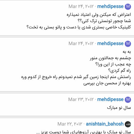
Mar 24, 2012
mehdipesse
M
اعتراض که میکنن ولی اعتیاد نمیذاره
شما چجور تونستی ترک کنی؟؟
کلینیک خاصی بستری شدی یا دست و پاتو بستی به تخت؟
Mar 24, 2012
mehdipesse
M
به به
چشمم به جمالتون منور
چه عجب از این ورا؟
راه گم کردی؟
راستش منم اینجا زمین گیر شدم نمیدونم راه خروج از کدوم وره
بهتره از محسن جان بپرسی
Mar 23, 2012
mehdipesse
M
سال نو مبارک
Mar 22, 2012
anishtain_bahosh
سال نو مبارک با بهترین آرزوهابرای شما دوست عزیز ...