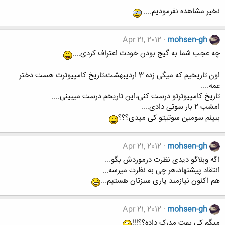
نخیر مشاهده نفرمودیم....
Apr 21, 2012
mohsen-gh
چه عجب شما به گیج بودن خودت اعتراف کردی....
اون تاریخیم که میگی زده 3 اردیبهشت،تاریخ کامپیوترت هست دختر
عمه....
تاریخ کامپیوترتو درست کنی،این تاریخم درست میبینی....
امشب 2 بار سوتی دادی....
ببینم سومین سوتیتو کی میدی؟؟؟
Apr 21, 2012
mohsen-gh
اگه وبلاگو دیدی نظرت درموردش بگو...
انتقاد پیشنهاد،هر چی به نظرت میرسه...
هم اکنون نیازمند یاری سبزتان هستیم...
Apr 21, 2012
mohsen-gh
میگم کی بهت مدرک داده؟؟!!!