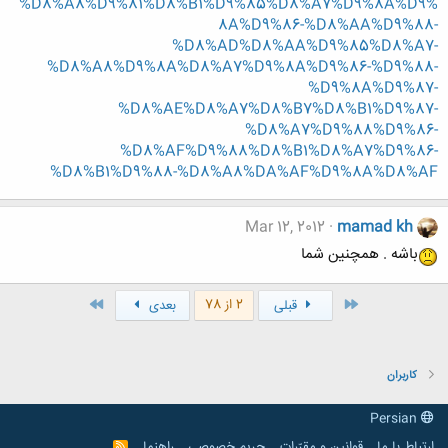
%D8%A8%D9%81%D8%B1%D9%85%D8%A7%D9%8A%D9%
8A%D9%86-%D8%AA%D9%88-
%D8%AD%D8%AA%D9%85%D8%A7-
%D8%A8%D9%8A%D8%A7%D9%8A%D9%86-%D9%88-
%D9%8A%D9%87-
%D8%AE%D8%A7%D8%B7%D8%B1%D9%87-
%D8%A7%D9%88%D9%86-
%D8%AF%D9%88%D8%B1%D8%A7%D9%86-
%D8%B1%D9%88-%D8%A8%DA%AF%D9%8A%D8%AF
Mar 12, 2012
mamad kh
باشه . همچنین شما
اول
آخر
2 از 78
قبلی
بعدی
کاربران
Persian
ارتباط با ما
قوانین و مقرّرات
حریم خصوصی
راهنما
R