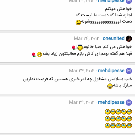
Mar 24, 2012
mehdipesse
M
خواهش میکنم
اجازه شما که دست ما نیست که
دست اووووووووووووووشونه
Mar 24, 2012
oneunited
خواهش می کنم صبا خانوم
قبلا هم گفته بودم,ای کاش بازم فعالیتتون زیاد بشه
Mar 24, 2012
mehdipesse
M
خب بسلامتی مشغول چه امر خیری هستین که فرصت ندارین
مبارکا باشه
Mar 24, 2012
mehdipesse
M