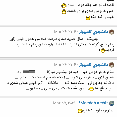
قاصدک تو هم چقد عوض شدی
اصن خانومی شدی برای خودت
نفیس رفته مکه
دانشجوي كامپيوتر
Mar 26, 2014
.............. لودینگ .. سال جدید شد و سرعت نت من همون قبلی (این
پیام هیچ گونه خاصیتی ندارد، لذا فقط برای دیدن پیام جدید ارسال
گردید
)
دانشجوي كامپيوتر
Mar 26, 2014
سلام خانم خوش خبر .. عید تو بیشترتر مبارکاااااااااااااااااااااااااباد ....
همین الان .. پیش پای شوما ... 1 دخیخه هم نیست که اومدم ....
ماشالله چه پروفی .. مث دسه گله .... ماشالله ... ثهر خیلی عوض شدی با
اون موقع ها
. اصن نشناختمت .. می بینی .. دنیا رو ...
Mar 25, 2014
*Maedeh.archi*
استرس دارم...دعاکن