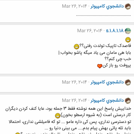
دانشجوي كامپيوتر
Mar 26, 2014
..............................................
Mar 26, 2014
s.1.8.1.18
قاصدک تاپیک تولدت رفتی؟؟
بابا هی مامان می یاد میگه پاشو بخواب:|
خب چی کنم؟؟
پروفت رو باز کن
دانشجوي كامپيوتر
Mar 26, 2014
دانشجوي كامپيوتر
Mar 26, 2014
خداییش پاسخ این همه نوشته فقط 3 جمله بود، عایا کنف کردن دیگران
کار درستی است (به شیوه ارسطو بخون)
تو دسترسی نداری، پس کی داره عامو ... تو که فامیلشی نداری، احتمالا
باید تله پاتی بهش پیام بدم.... می بینی دنیا رو ...