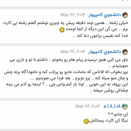
دانشجوي كامپيوتر
Mar 26, 2014
خیلی زشته .. همین چند دقیقه پیش یه چیزی نوشتم گفتم زشته بی کارت
برم ... می گن این دیگه از کجا اومده
خدا کنه نفیس برامون دعا کنه ...
دانشجوي كامپيوتر
Mar 26, 2014
باور می کنی هنوز نرسیدم پیام هام رو بخونم .. داشتم با تو و نازی می
صوبتیدم ...
برو بخواب که الاناس که مامانت جارو رو پرتاب کنه و ناخودآگاه بزنه چش
و چال منو سیاه کنه .. برو عزیزم .. بعد فردا می صوبتیم ....
این پروف به این خوبی .. اونا باز کنم واس چی .. ؟ اینجا رو آدم می بینه
چشاش روشن میشه ..
Mar 26, 2014
s.1.8.1.18
ای جانم:*:*
نیگا کن کارت پستالش