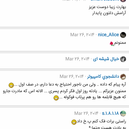
بهارت زیبا دوست عزیز
آرامش دلتون پایدار
Mar 26, 2014
nice_Alice
ممنونم
خیال شیشه ای
Mar 26, 2014
دانشجوي كامپيوتر
Mar 26, 2014
آره پیام که داده .. ولی من ناجور احتیاج به دعا دارم، در صف اول ...
ممنون عزیزکم ... یادته روز اول فکر کردم پسری ... الانه اس که مادرت جارو
که هیچ قابلمه ها رو هم پرتاب فوکوله ...
Mar 26, 2014
s.1.8.1.18
راستی برات فک کنم پ.خ داد
به یادت هست حتما:*