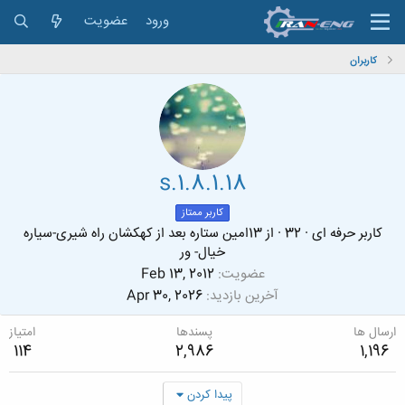
ورود
عضویت
کاربران
s.1.8.1.18
کاربر ممتاز
کاربر حرفه ای
·
32
·
از
13امین ستاره بعد از کهکشان راه شیری-سیاره
خیال- ور
عضویت
Feb 13, 2012
آخرین بازدید
Apr 30, 2026
ارسال ها
پسندها
امتیاز
114
2,986
1,196
پیدا کردن