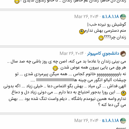
زندان دل خاهر، زندان غم خاهر، زندان .. تا حالو زندون ندیدی ؟
Mar 26, 2014
s.1.8.1.18
گوشیش رو نبرده خب:|
منم دسترسی بهش ندارم
زندان چرا؟؟؟
دانشجوي كامپيوتر
Mar 26, 2014
می بینی زندان با عادما بد می کنه، اصن چه ی روز باشی چه صد سال ..
هر وق می یایی بیرون همه عوض شدن .
نه باووووووووووو خانوم کجاس ... همه میگن پیرمردی شدی ... تو
چیشات آلبالو انگور می چینه هااااااااااااااااااااااااااااااااا ....
الهی فداش ... کی میاد .. بهش بگو التماس دعا .. خیلی زیاد ... اگه بدونی
... این روزا بدجور احتیاج به دعا دارم ... می دونی زیاد دل و دماغ
ندارم واسه همین نیومدم باشگاه .. دیلم واست تنگ شده بود .... بهش
می گی دعا کنه ؟
Mar 26, 2014
s.1.8.1.18
عهههه