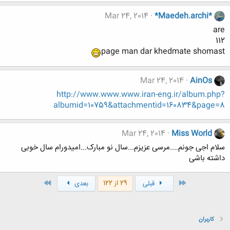
Mar 24, 2014
*Maedeh.archi*
are
112
page man dar khedmate shomast
Mar 24, 2014
AinOs
http://www.www.www.iran-eng.ir/album.php?
albumid=10759&attachmentid=160834&page=8
Mar 24, 2014
Miss World
سلام اجی جونم....مرسی عزیزم...سال نو مبارک...امیدورام سال خوبی
داشته باشی
اول
آخر
29 از 122
قبلی
بعدی
کاربران