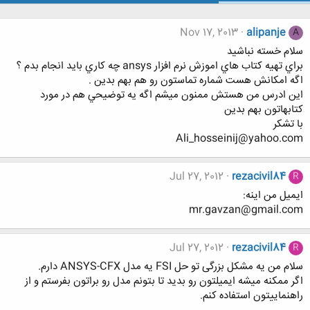
Nov 17, 2013
alipanje
A
سلام خسته نباشيد
براي تهيه كتاب هاي اموزش نرم افزار ansys چه كاري بايد انجام بدم ؟
اگه امكانش هست شماره تماستون رو هم بهم بدين .
اين ادرس من هستش ممنون ميشم اگه يه توضيحي هم در مورد
كتابهاتون بهم بدين
با تشكر
Ali_hosseinij@yahoo.com
Jul 27, 2012
rezacivil84
R
ایمیل من اینه:
mr.gavzan@gmail.com
Jul 27, 2012
rezacivil84
R
سلام من یه مشکل بزرگی تو حل FSI یه مدل ANSYS-CFX دارم.
اگر ممکنه میشه ایمیلتون رو بدید تا بتونم مدل رو براتون بفرستم و از
راهنماییتون استفاده کنم.