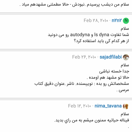
سلام من دیشب پرسیدم .نبودش - حالا مطمئنی مشهدهم میاد .
Feb 28, 2010
n2n2
N
سلام
شما تفاوت ls dyna و autodyna رو می دونید
از هر کدام کی باید استفاده کرد؟
Feb 26, 2010
sajadfilabi
سلام
جدا خسته نباشی
حالا تو مشهد هم اومده .
مشخصاتش رو بده : نوییسنده. ناشر .عنوان دقیق کتاب
مرسی .
Feb 12, 2010
nima_tavana
سلام
فيناله حياتيه ممنون ميشم به من راي بديد.
.