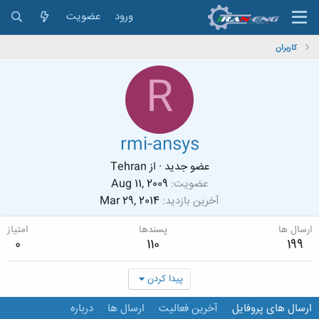
ورود
عضویت
کاربران
R
rmi-ansys
عضو جدید
·
از
Tehran
عضویت
Aug 11, 2009
آخرین بازدید
Mar 29, 2014
ارسال ها
پسندها
امتیاز
0
110
199
پیدا کردن
ارسال های پروفایل
آخرین فعالیت
ارسال ها
درباره