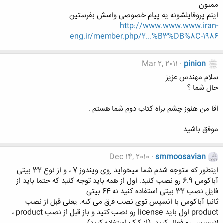
ممنون
اینم پروفایلشونه یه پیام خصوصی واسش بفرستین
http://www.www.www.iran-
eng.ir/member.php/2...%B3%DB%8C-1986
Mar 2, 2011
pinion
سلام مهندس عزیز
حال شما ؟
اقا من هنوز چشم براه کتاب دوم شما هستم .
موفق باشید
Dec 14, 2010
smmoosavian
اینطور که متوجه شدم شما میخواید روی ویندوز 7 ، و از نوع 32 بیتی
آباکوس 6.9 رو نصب کنید. اول از همه باید توجه کنید که حتما باید از
فایل نصب 32 بیتی استفاده کنید نه 64 بیتی
ثانیا آباکوس با انسیس توی نصب فرق می کنه. یعنی قبل از نصب
product اول باید license رو نصب کنید و باز قبل از نصب product ،
لایسنس رو فعال کنید. (از کرک استفاده کنید)