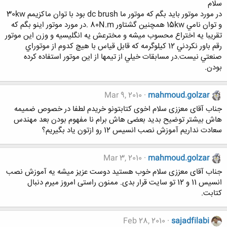
سلام
در مورد موتور بايد بگم كه موتور ما dc brush بود با توان ماكزيمم 30kw
و توان نامي 15kw همچنين گشتاور 80N.m .در مورد موتور اينو بگم كه
تقريبا يه اختراع محسوب ميشه و مخترعش يه انگليسيه و وزن اين موتور
رقم باور نكردني 12 كيلوگرمه كه قابل قياس با هيچ كدوم از موتوراي
صنعتي نيست.در مسابقات خيلي از تيمها از اين موتور استفاده كرده
بودن.
Mar 9, 2010
mahmoud.golzar
جناب آقای معززی سلام اخوی کتابتونو خریدم لطفا در خصوص ضمیمه
هاش بیشتر توضیح بدید بعضی هاش برام نا مفهوم بودن بعد مهندس
سعادت نداریم آموزش نصب انسیس 12 رو ازتون یاد بگیریم؟
Mar 3, 2010
mahmoud.golzar
جناب آقای معززی سلام خوب هستید دوست عزیز میشه یه آموزش نصب
انسیس 11 و 12 تو سایت قرار بدی. ممنون راستی امروز میرم دنبال
کتابت.
Feb 28, 2010
sajadfilabi