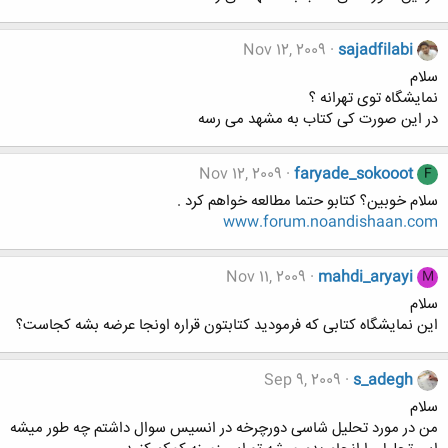
Nov 12, 2009
sajadfilabi
سلام
نمایشگاه توی تهرانه ؟
در این صورت کی کتاب به مشهد می رسه
Nov 12, 2009
faryade_sokooot
F
سلام خوبین؟ کتابو حتما مطالعه خواهم کرد .
www.forum.noandishaan.com
Nov 11, 2009
mahdi_aryayi
M
سلام
این نمایشگاه کتابی که فرمودید کتابتون قراره اونجا عرضه بشه کجاست؟
Sep 9, 2009
s_adegh
سلام
من در مورد تحلیل شاسی دورچرخه در انسیس سوال داشتم چه طور میشه