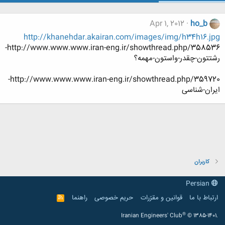
Apr 1, 2012
ho_b
http://khanehdar.akairan.com/images/img/h34h16.jpg
http://www.www.www.iran-eng.ir/showthread.php/358536-
رشتتون-چقدر-واستون-مهمه؟
http://www.www.www.iran-eng.ir/showthread.php/359720-
ایران-شناسی
کاربران
Persian
ارتباط با ما
قوانین و مقرّرات
حریم خصوصی
راهنما
R
S
S
®
Iranian Engineers' Club
© 1385-1401.