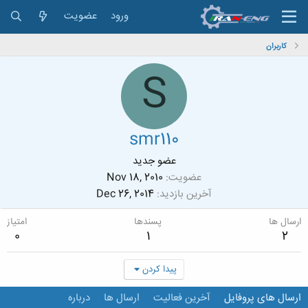
ورود
عضویت
کاربران
S
smr110
عضو جدید
عضویت
Nov 18, 2010
آخرین بازدید
Dec 26, 2014
ارسال ها
پسندها
امتیاز
0
1
2
پیدا کردن
ارسال های پروفایل
آخرین فعالیت
ارسال ها
درباره