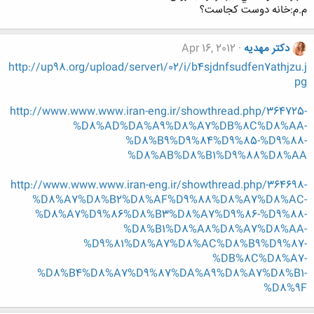
م.م:خانه دوست كجاست؟
دکتر مهدیه
Apr 16, 2012
http://up98.org/upload/server1/02/i/b4sjdnfsudfen7athjzu.j
pg
http://www.www.www.iran-eng.ir/showthread.php/364725-
%D8%AD%DA%A9%D8%A7%DB%8C%D8%AA-
%D8%B9%D9%84%D9%85-%D9%88-
%D8%AB%D8%B1%D9%88%D8%AA
http://www.www.www.iran-eng.ir/showthread.php/364698-
%D8%A7%D8%B2%D8%AF%D9%88%D8%A7%D8%AC-
%D8%A7%D9%86%D8%B3%D8%A7%D9%86-%D9%88-
%D8%B1%D8%A8%D8%A7%D8%AA-
%D9%81%D8%A7%D8%AC%D8%B9%D9%87-
%DB%8C%D8%A7-
%D8%B4%D8%A7%D9%87%DA%A9%D8%A7%D8%B1-
%D8%9F