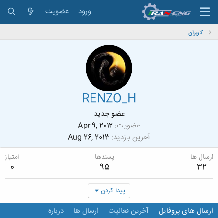
ورود
عضویت
کاربران
RENZO_H
عضو جدید
عضویت
Apr 9, 2012
آخرین بازدید
Aug 26, 2013
ارسال ها
پسندها
امتیاز
0
95
32
پیدا کردن
ارسال های پروفایل
آخرین فعالیت
ارسال ها
درباره