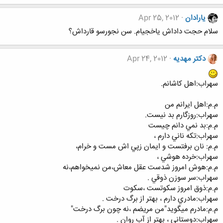
یارادان
Apr 25, 2012
سلام حجت داداش یاخجیام. سن نجورسو قارداش؟
دکتر مهدیه
Apr 24, 2012
سهراب:اهل كاشانم.
م.م:اهل ايرانم من
سهراب:روزگارم بد نيست.
م.م:بد نمي دانم چيست
سهراب:تكه ناني دارم ،
م.م: نان برفتست و ايمان زپي اش مست و خرام،
سهراب:خرده هوشي ،
م.م:هوش امروز شدست عقل معاش،من نميخواهم،نه
سهراب:سر سوزن ذوقي .
م.م:ذوق امروز سكوتست ،سكوت
سهراب:مادري دارم ، بهتر از برگ درخت .
م.م:مادرم ميگويد"من مريضم ،نه چون برگ درخت"
سهراب:دوستاني ، بهتر از آب روان .