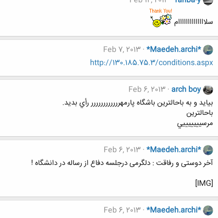
Feb 12, 2013
fariba-y
سلاااااااااااااام
Feb 7, 2013
*Maedeh.archi*
http://130.185.75.3/conditions.aspx
Feb 6, 2013
arch boy
بيايد و به باحالترين باشگاه پارمهرررررررررررر رأي بديد.
باحالترین
مرسيييييييي
Feb 6, 2013
*Maedeh.archi*
آخر دوستی و رفاقت : دلگرمی درجلسه دفاع از رساله در دانشگاه !
[IMG]
Feb 6, 2013
*Maedeh.archi*