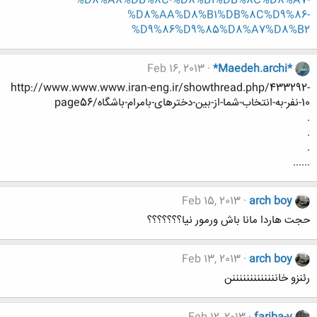
%D8%A8%DB%8C-%D8%B1%DB%8C%D8%A7-
%D8%AA%D8%B1%DB%8C%D9%86-
%D9%86%D9%85%D8%A7%D8%B2
Feb 16, 2013
*Maedeh.archi*
http://www.www.www.iran-eng.ir/showthread.php/433292-
10-نفر-به-انتخاب-شما-از-بین-دخترهای-بامرام-باشگاه/page56
.
.
.
......
Feb 15, 2013
arch boy
حجت هاردا مانا باش ورمور نیا؟؟؟؟؟؟؟
Feb 13, 2013
arch boy
رئنزو خانننننننننننننن