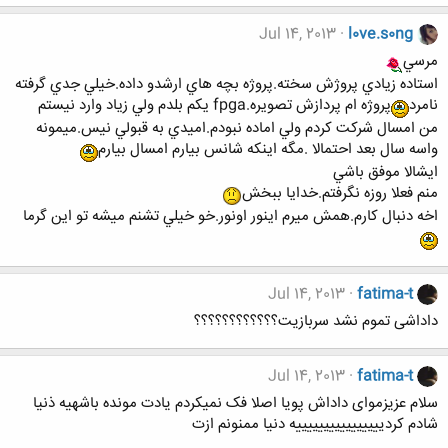
Jul 14, 2013
l0ve.s0ng
مرسي
استاده زيادي پروژش سخته.پروژه بچه هاي ارشدو داده.خيلي جدي گرفته
نامرد
پروژه ام پردازش تصويره.fpga يكم بلدم ولي زياد وارد نيستم
من امسال شركت كردم ولي اماده نبودم.اميدي به قبولي نيس.ميمونه
واسه سال بعد احتمالا .مگه اينكه شانس بيارم امسال بيارم
ايشالا موفق باشي
منم فعلا روزه نگرفتم.خدايا ببخش
اخه دنبال كارم.همش ميرم اينور اونور.خو خيلي تشنم ميشه تو اين گرما
Jul 14, 2013
fatima-t
داداشی تموم نشد سربازیت؟؟؟؟؟؟؟؟؟؟؟؟
Jul 14, 2013
fatima-t
سلام عزیزموای داداش پویا اصلا فک نمیکردم یادت مونده باشهیه ذنیا
شادم کردییییییییییییییییه دنیا ممنونم ازت