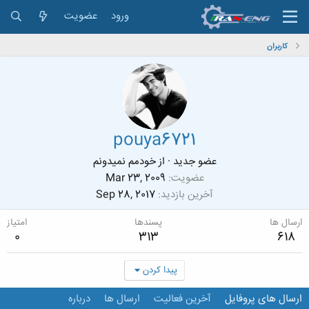
ورود
عضویت
کاربران
pouya6721
عضو جدید
·
از
خودمم نمیدونم
عضویت
Mar 23, 2009
آخرین بازدید
Sep 28, 2017
ارسال ها
پسندها
امتیاز
0
313
618
پیدا کردن
ارسال های پروفایل
آخرین فعالیت
ارسال ها
درباره