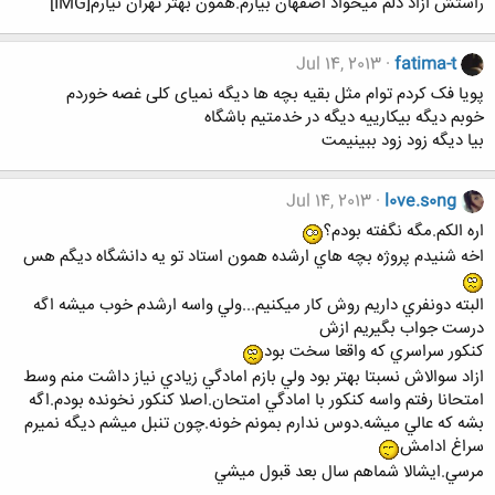
راستش ازاد دلم ميخواد اصفهان بيارم.همون بهتر تهران نيارم[IMG]
Jul 14, 2013
fatima-t
پویا فک کردم توام مثل بقیه بچه ها دیگه نمیای کلی غصه خوردم
خوبم دیگه بیکارییه دیگه در خدمتیم باشگاه
بیا دیگه زود زود ببینیمت
Jul 14, 2013
l0ve.s0ng
اره الكم.مگه نگفته بودم؟
اخه شنيدم پروژه بچه هاي ارشده همون استاد تو يه دانشگاه ديگم هس
البته دونفري داريم روش كار ميكنيم...ولي واسه ارشدم خوب ميشه اگه
درست جواب بگيريم ازش
كنكور سراسري كه واقعا سخت بود
ازاد سوالاش نسبتا بهتر بود ولي بازم امادگي زيادي نياز داشت منم وسط
امتحانا رفتم واسه كنكور با امادگي امتحان.اصلا كنكور نخونده بودم.اگه
بشه كه عالي ميشه.دوس ندارم بمونم خونه.چون تنبل ميشم ديگه نميرم
سراغ ادامش
مرسي.ايشالا شماهم سال بعد قبول ميشي