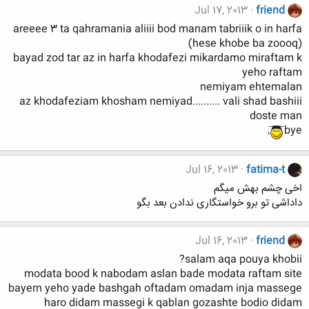
Jul 17, 2013
friend
areeee 3 ta qahramania aliiii bod manam tabriiik o in harfa
(hese khobe ba zoooq)
bayad zod tar az in harfa khodafezi mikardamo miraftam k
yeho raftam
nemiyam ehtemalan
az khodafeziam khosham nemiyad.......... vali shad bashiii
doste man
bye
Jul 16, 2013
fatima-t
اخی چشم بهش میگم
داداشی تو برو خواستگاری ندادن بعد بگو
Jul 16, 2013
friend
salam aqa pouya khobii?
modata bood k nabodam aslan bade modata raftam site
bayern yeho yade bashgah oftadam omadam inja massege
haro didam massegi k qablan gozashte bodio didam