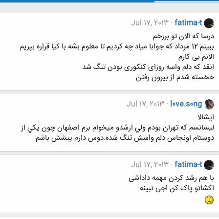
Jul 17, 2013
fatima-t
درسا که الان تو برزخم
ببینم 12 مرداد که جوابا میاد چه کردیم تا معلوم بشه با کیا قراره بپریم
الانم بی کارم
انقد که دلم واسه روزای کنکوری بودن تنگ شد
خخسته شدم از بیرون رفتن
Jul 17, 2013
l0ve.s0ng
ايشالا
ليسانسم كه تهران بودم ولي ارشدو ميخوام برم اصفهان چون يكي از
دوستام اونجاس دلم واسش تنگ شده.دوس دارم پيشش باشم
Jul 17, 2013
fatima-t
با هم رشد کردن مهمه داداشی
اکشاتو پاک کن اجی نبینه