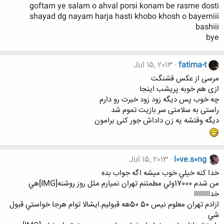
goftam ye salam o ahval porsi konam be rasme dosti
shayad dg nayam harja hasti khobo khosh o bayerniii
bashiii
bye
Jul 15, 2013
fatima-t
مرسی از عکس قشنگت
ازی هم خوبه پریشب اینجا
چه خوب پس دیگه زود زود خبرت رو دارم
راستی به سلامتی سر بازیت تموم شد
دیگه وقتشه یه زن داداش جور کنی برامون
Jul 15, 2013
l0ve.s0ng
خدا كنه خيلي خوب ميشه اگه جواب بده
من شدم 17000ولي مطمئنم تهران نميارم مثل روز روشنه[IMG]هي
خداااااااا
ازادم تهران معلوم نيس 50 50هه قبوليم.ايشالا توام هرجا خواستي قبول
شي