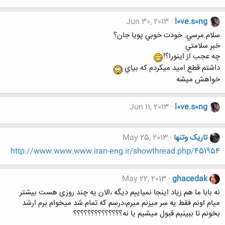
Jun 30, 2013
l0ve.s0ng
سلام.مرسي. خودت خوبي پويا جان؟
خبر سلامتي
چه عجب از اينورا؟!
داشتم قطع اميد ميكردم كه بياي
خواهش ميشه
Jun 11, 2013
l0ve.s0ng
تاریک وتنها
May 25, 2013
http://www.www.www.iran-eng.ir/showthread.php/451954
May 22, 2013
ghacedak
نه بابا ما هم زیاد اینجا نمیاییم دیگه ،الان یه چند روزی هست بیشتر
میام اونم فقط یه سر میزنم میرم،درسم که تمام شد میخوام برم ارشد
بخونم تا ببینیم قبول میشیم یا نه؟؟؟؟؟؟؟؟؟؟؟؟؟؟