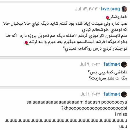
Jul 13, 2013
l0ve.s0ng
خداروشكر
عب نداره ولي غيبتت زياد شده بود گفتم شايد ديگه نياي.حالا بيخيال حالا
كه اومدي .خوشحالم كردي
منم تابستون كاراموزي گرفتم 3هفنه ديگه هم تحويل پروژه دارم .اگه خدا
بخواد ديگه اخرشه .ليسانسمو ميگيرم بعد ميرم واسه ارشد
تو چيكار كردي درس رو؟ادامه نميدي؟
Jul 9, 2013
fatima-t
داداشی کجایییی پس؟
مگه ت نشد سربازیت؟
Jul 1, 2013
fatima-t
salaaaaaaaaaaaaaaaaaam dadash poooooooya
khooooooooooooooooooooobi?
i miss
uuuuuuuuuuuuuuuuuuuuuuuuuuuuuuuuuuuuuuuuuuuuuuu
uuu