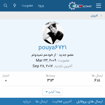
ورود
عضویت
کاربران
pouya6721
عضو جدید
·
از
خودمم نمیدونم
عضویت
Mar 23, 2009
آخرین بازدید
Sep 28, 2017
ارسال ها
پسندها
امتیاز
0
313
618
پیدا کردن
ارسال های پروفایل
آخرین فعالیت
ارسال ها
درباره