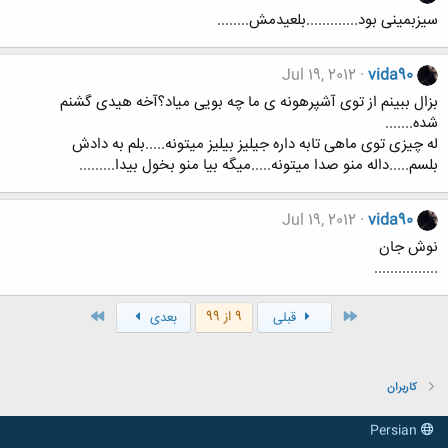
سیزبمینی بود.............بلعیدمش........
Jul 19, 2012
vida90
بزال ببینم از توی آشپرهونه ی ما چه بویی میاد؟آخه هیدی گشنم
شده.......
له چیزی توی ماهی تابه داره جیلیز بیلیز میتونه.....بلم به دادش
بلسم.....داله منو صدا میتونه.....میگه بیا منو بخول بیدا.........
Jul 19, 2012
vida90
نوش جان
................
اول
آخر
9 از 99
قبلی
بعدی
کاربران
Persian