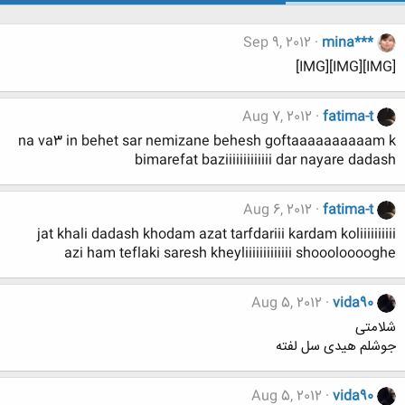
Sep 9, 2012
mina***
[IMG][IMG][IMG]
Aug 7, 2012
fatima-t
na va3 in behet sar nemizane behesh goftaaaaaaaaaam k
bimarefat baziiiiiiiiiiiii dar nayare dadash
Aug 6, 2012
fatima-t
jat khali dadash khodam azat tarfdariii kardam koliiiiiiiiii
azi ham teflaki saresh kheyliiiiiiiiiiiii shooolooooghe
Aug 5, 2012
vida90
شلامتی
جوشلم هیدی سل لفته
Aug 5, 2012
vida90