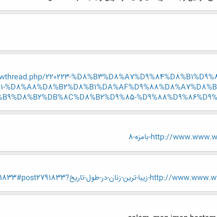
r/showthread.php/220223-%D8%B3%D8%A7%D9%84%D8%B1%D
1-%D8%A8%D8%B2%D8%B1%DA%AF%D9%88%D8%A7%D8%B
B9%D8%B2%DB%8C%D8%B2%D9%85-%D9%88%D9%86%D9%88
http://www.w-بامزه-8
در-طول-تاريخ?p=2791833#post2791833