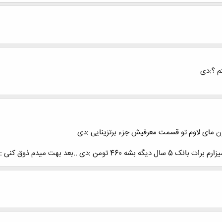
م ؟:دی
اون مای لاوم تو قسمت معرفیش جزء برتزینایی :دی