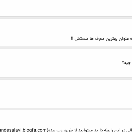
به عنوان بهترین معرف ها هستش !!
چيه؟
 میتوانید از طریق وب بنده(mohandesalavi.blogfa.com) در میان بگذارید