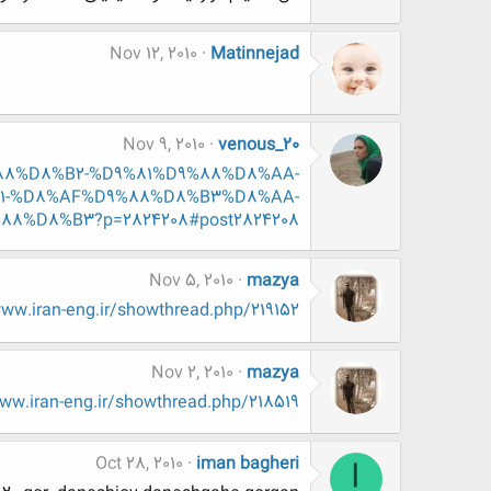
Nov 12, 2010
Matinnejad
Nov 9, 2010
venous_20
9%88%D8%B2-%D9%81%D9%88%D8%AA-
1-%D8%AF%D9%88%D8%B3%D8%AA-
%D8%B3?p=2824208#post2824208
Nov 5, 2010
mazya
ww.www.iran-eng.ir/showthread.php/219152
Nov 2, 2010
mazya
http://www.www.www.iran-eng.ir/showthread.php/218519-زيبا-ترين-زنان-
Oct 28, 2010
iman bagheri
I