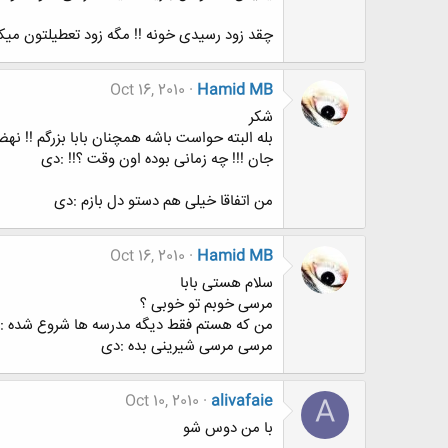
چقد زود رسیدی خونه !! مگه زود تعطیلتون میک
Oct 16, 2010
Hamid MB
شکر
بله البته حواست باشه همچنان بابا بزرگم !! 
جان !!! چه زمانی بوده اون وقت ؟!! :دی
من اتفاقا خیلی هم دستو دل بازم :دی
Oct 16, 2010
Hamid MB
سلام هستی بابا
مرسی خوبم تو خوبی ؟
من که هستم فقط دیگه مدرسه ها شروع شده :
مرسی مرسی شیرینی بده :دی
Oct 10, 2010
alivafaie
A
با من دوس شو