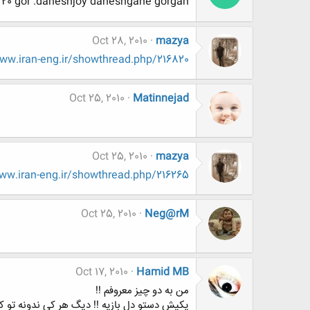
20 gor .daneshjoy daneshgahe gorgan
Oct 28, 2010
mazya
ww.www.iran-eng.ir/showthread.php/216820
Oct 25, 2010
Matinnejad
Oct 25, 2010
mazya
http://www.www.www.iran-eng.ir/showthread.php/216265-قدرتمند-ترين-زن
Oct 25, 2010
Neg@rM
Oct 17, 2010
Hamid MB
من به دو چیز معروفم !!
یکیش دستو دل بازیه !! دیگ هر کی ندونه تو ک