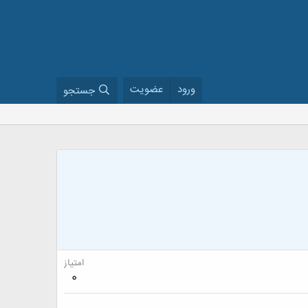
ورود
عضویت
جستجو
امتیاز
0