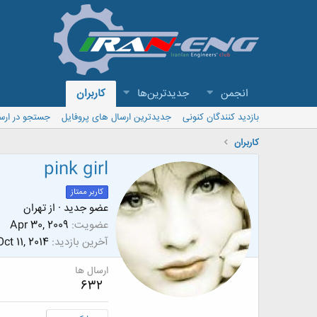
انجمن
جدیدترین‌ها
کاربران
بازدید کنندگان کنونی
جدیدترین ارسال های پروفایل
جستجو در ارس
کاربران
pink girl
کاربر ممتاز
عضو جدید
·
از
تهران
عضویت
Apr 30, 2009
آخرین بازدید
Oct 11, 2014
ارسال ها
632