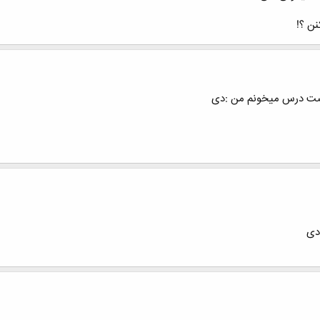
نن ؟!
نهضت درس میخونم من :دی
دی