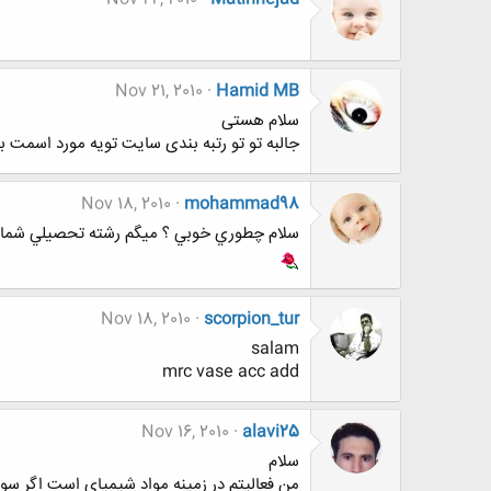
Nov 21, 2010
Hamid MB
سلام هستی
جالبه تو تو رتبه بندی سایت تویه مورد اسمت 
Nov 18, 2010
mohammad98
سلام چطوري خوبي ؟ ميگم رشته تحصيلي شما 
Nov 18, 2010
scorpion_tur
salam
mrc vase acc add
Nov 16, 2010
alavi25
سلام
من فعالیتم در زمینه مواد شیمیای است اگر سوالی در این رابطه دارید