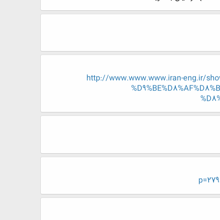
http://www.www.www.iran-eng.i
%D9%BE%D8%AF%D8%B
%D8%