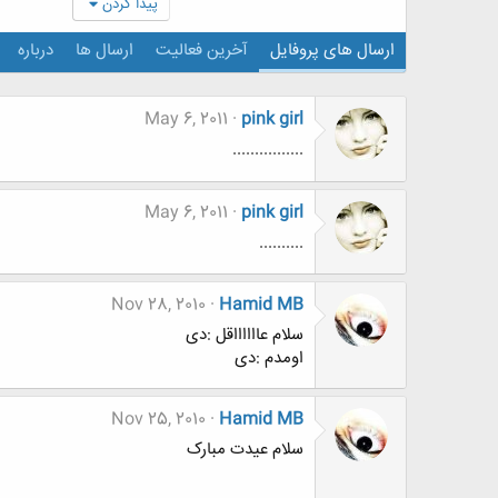
پیدا کردن
ارسال های پروفایل
آخرین فعالیت
ارسال ها
درباره
May 6, 2011
pink girl
................
May 6, 2011
pink girl
..........
Nov 28, 2010
Hamid MB
سلام عااااااقل :دی
اومدم :دی
Nov 25, 2010
Hamid MB
سلام عیدت مبارک