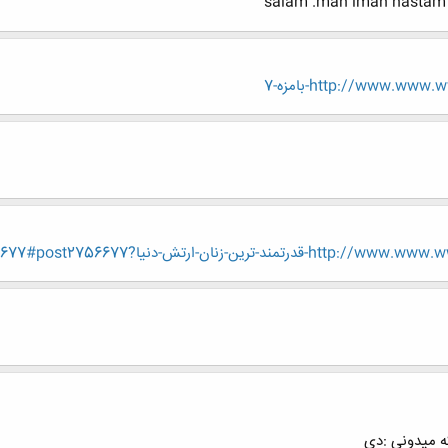
salam .man iman hastam 
http://www.w-بامزه-7
ان-ارتش-دنيا?p=2756677#post2756677
ه میدونی :دی