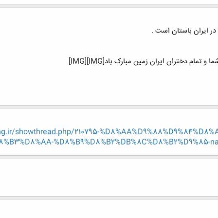
م دختران ایران زمین مبارک باد[IMG][IMG]
-eng.ir/showthread.php/210795-%D8%AA%D9%88%D9%84%
%B3%D8%AA-%D8%B9%D8%B2%DB%8C%D8%B2%D9%85-naz_b