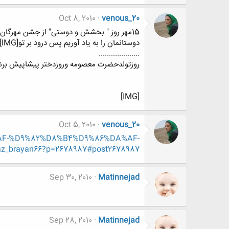
Oct 8, 2010
venous_20
15مهر روز " بخشش و دوستی" از جشن مهرگان در ایران باستان است .
دوستانمان را به یاد آوریم پس درود بر تو[IMG]
....................
روزتولدحضرت معصومه وروزدختر پیشاپیش برشما و تما
[IMG]
Oct 5, 2010
venous_20
D8%AF-%D9%82%D8%B4%D9%86%DA%AF-
rayan66?p=2678987#post2678987
Sep 30, 2010
Matinnejad
Sep 28, 2010
Matinnejad