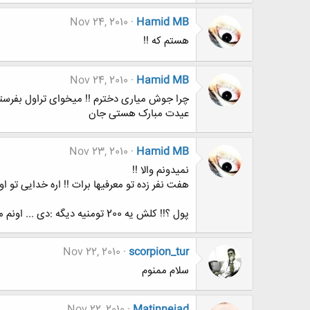
Nov 24, 2010
Hamid MB
هستم که !!
Nov 24, 2010
Hamid MB
چرا جوش میاری دخترم !! میخوای تراول بفرست
عیدت مبارک هستی جان
Nov 23, 2010
Hamid MB
نمیدونم والا !!
هفت نفر زده تو معرفیها برات !! اره خدایی تو 
پول ؟!! کلش یه 200 تومنیه دیگه :دی ... اونم میزارم برات بانک 5 سال دیگه بشه 460 تومن :دی ..بعد بهت میدم ذوق کنی :دیییییییییی
Nov 22, 2010
scorpion_tur
سلام ممنوم
Nov 22, 2010
Matinnejad