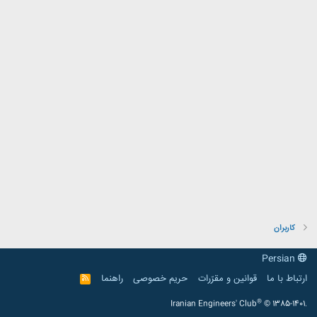
کاربران
Persian
ارتباط با ما
قوانین و مقرّرات
حریم خصوصی
راهنما
R
S
S
®
Iranian Engineers' Club
© 1385-1401.