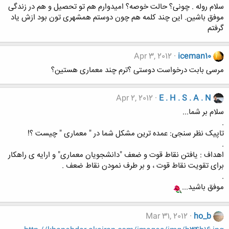
سلام روله . چونی؟ حالت خوصه؟ امیدوارم هم تو تحصیل و هم در زندگی
موفق باشین. این چند کلمه هم چون دوستم همشهری تون بود ازش یاد
گرفتم
Apr 3, 2012
iceman10
مرسی بابت درخواست دوستی ؟ترم چند معماری هستین؟
Apr 2, 2012
E . H . S . A . N
سلام بر شما...
.
تاپیک نظر سنجی: عمده ترین مشکل شما در " معماری " چیست ؟!
.
اهداف : یافتن نقاط قوت و ضعف "دانشجویان معماری" و ارایه ی راهکار
برای تقویت نقاط قوت ، و بر طرف نمودن نقاط ضعف .
.
موفق باشید...
Mar 31, 2012
ho_b