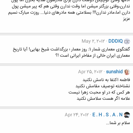
آدمها وقتی کوچیکن دوست دارن برای مادرشون هدیه بخرن اما پول
ندارن،وقتی بزرگتر میشن اما وقت ندارن وقتی هم که پیر میشن پول
دارن اما،مادر ندارن!!! بسلامتی همه مادرهای دنیا... روزت مبارک نسیم
عزیز
May 2, 2012
DDDIQ
گفتگوی معماری شمار 1: روز معمار ؛ بزرگداشت شیخ بهایی! آیا تاریخ
معماری ایران خالی از مفاخر ایرانی است !؟
Apr 25, 2012
sunshid
فاطمه اكتفا به نامش نكنيد
نشناخته توصيف مقامش نكنيد
هر كس که در او محبت زهرا نيست
علامه اگر هست سلامش نكنيد
Apr 24, 2012
E . H . S . A . N
سلام بر شما...