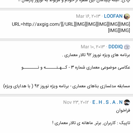
پ.ن: البته چیدمان این سفره از خودم و مربوط به نوروز پارسال !!
Mar 16, 2013
LOOFAN
URL=http://axgig.com/][/URL][IMG][IMG][IMG][IMG][IMG]
[IMG][IMG]
Mar 10, 2013
DDDIQ
برنامه های ویژه نوروز 92 تالار معماری .
عکاسی موضوعی معماری شماره 3 - کــهـنــــــه و نــــــــو
مسابقه مدلسازی بناهای معماری - برنامه ویژه نوروز 92 ( با هدایای ویژه)
Nov 23, 2012
E . H . S . A . N
فراخوان
تاپیک : کاربران ِ برتر ِ ماهانه ی تالار معماری !