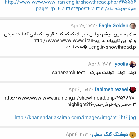
http://www.www.www.iran-eng.ir/showthread.php/365556-
صرفا-جهت-ايده/page2?p=4943113#post4943113
Apr 20, 2012
Eagle Golden
سلام ممنون ميشم تو اين تايپيك كمكم كنيد قراره عكسايي كه ايده ميدن
و تو اين تايپيك بذاريمhttp://www.www.www.iran-
eng.ir/showthread.p...�هت-ايده
Apr 8, 2012
yoolia
تولد...تولد...تولدت مبارک....sahar-architect
Apr 6, 2012
fahimeh rezaei
http://www.www.www.iran-eng.ir/showthread.php/359878-
13-نحس-یا-خوش-یمن-؟!?highlight
http://khanehdar.akairan.com/images/img/h34h16.jpg
هوشنگ گنگ سفلی
Apr 4, 2012
ه