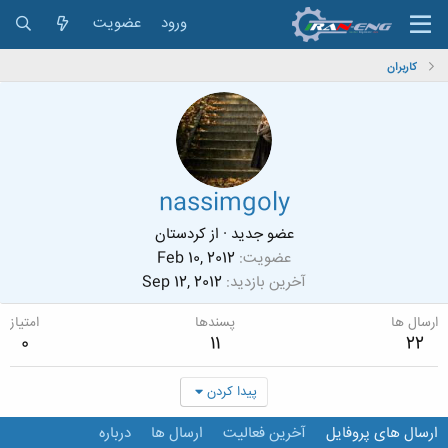
ورود
عضویت
کاربران
nassimgoly
عضو جدید
·
از
كردستان
عضویت
Feb 10, 2012
آخرین بازدید
Sep 12, 2012
ارسال ها
پسندها
امتیاز
0
11
22
پیدا کردن
ارسال های پروفایل
آخرین فعالیت
ارسال ها
درباره