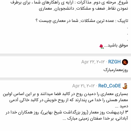
شروع ِ مرحله ی دوم ِ مذاکرات : ارایه ی راهکارهای شما ، برای برطرف
نمودن نقاط ِ ضعف و مشکلات ِ دانشجویان ِ معماری
تاپیک : عمده ترین مشکلات ِ شما در معماری چیست ؟
.
.
.
موفق باشید...
Apr 22, 2012
RZGH
روزمعمارمبارک
Apr 21, 2012
ReD_CoDE
بسیاری معماری را دمیدن روح در کالبد فضا میدانند و بر این اساس اولین
معمار هستی را خدا می پندارند که از روح خویش در کالبد خاکی آدمی
دمید ...
3 اردیبهشت روز معمار (روز بزرگداشت شیخ بهایی)، روز همکاران خدا در
آبادانی، بر خدا صفتان زمینی مبارک ...