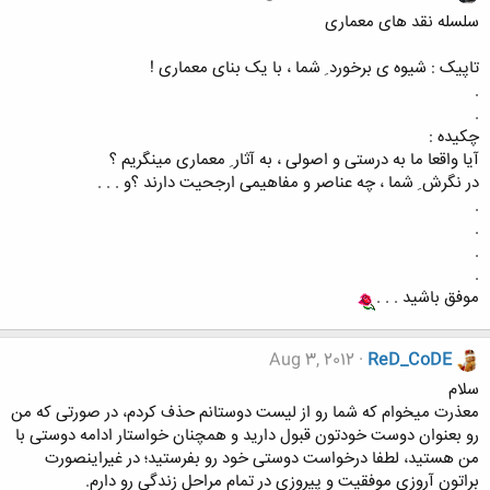
سلسله نقد های معماری
تاپیک : شیوه ی برخورد ِ شما ، با یک بنای معماری !
.
.
چکیده :
آیا واقعا ما به درستی و اصولی ، به آثار ِ معماری مینگریم ؟
در نگرش ِ شما ، چه عناصر و مفاهیمی ارجحیت دارند ؟و . . .
.
.
.
.
موفق باشید . . .
Aug 3, 2012
ReD_CoDE
سلام
معذرت میخوام که شما رو از لیست دوستانم حذف کردم، در صورتی که من
رو بعنوان دوست خودتون قبول دارید و همچنان خواستار ادامه دوستی با
من هستید، لطفا درخواست دوستی خود رو بفرستید؛ در غیراینصورت
براتون آروزی موفقیت و پیروزی در تمام مراحل زندگی رو دارم.