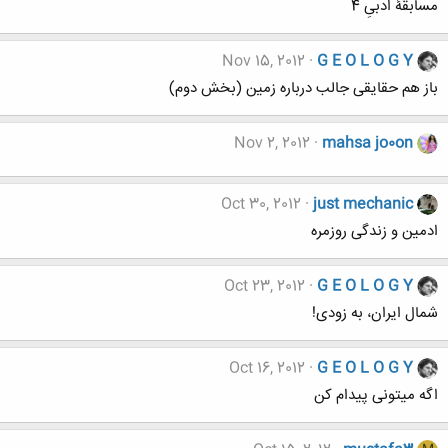
مسابقۀ ادبیِ 4
Nov 15, 2012
G E O L O G Y
باز هم حقایقی جالب درباره زمین (بخش دوم)
Nov 2, 2012
mahsa jo0on
Oct 30, 2012
just mechanic
ادمین و زندگی روزمره
Oct 23, 2012
G E O L O G Y
شمال ایران، به زودی!
Oct 16, 2012
G E O L O G Y
اگه میتونی پیدام کن