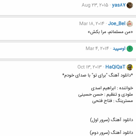
Aug 23, 2015
yas87
Mar 18, 2014
Joe_Bel
«من مسلمانم، مرا بکش»
اوسپید
Mar 4, 2014
ا
Oct 13, 2013
HaQiQaT
*دانلود آهنگ "برای تو" با صدای خودم*
خواننده : ابراهیم اسدی
ملودی و تنظیم : حسن حسینی
مسترینگ : فتاح فتحی
دانلود آهنگ (سرور اول)
دانلود آهنگ (سرور دوم)