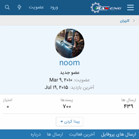
ورود
عضویت
کاربران
noom
عضو جدید
عضویت
Mar 9, 2010
آخرین بازدید
Jul 19, 2015
ارسال ها
پسندها
امتیاز
0
700
439
پیدا کردن
ارسال های پروفایل
آخرین فعالیت
ارسال ها
درباره