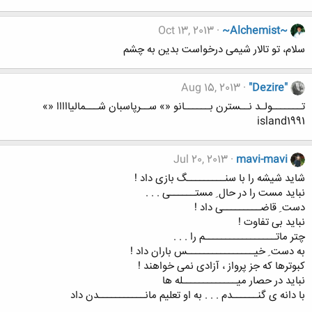
Oct 13, 2013
~Alchemist~
سلام، تو تالار شیمی درخواست بدین به چشم
Aug 15, 2013
"Dezire"
تـــــــولـد نــسترن بــــــانو «» ســرپاسبان شـــمالیااااا «»
island1991
Jul 20, 2013
mavi-mavi
شاید شیشه را با سنـــــــــگ بازی داد !
نباید مست را در حال ِ مستــــــی . . .
دست ِ قاضـــــــــی داد !
نباید بی تفاوت !
چتر ماتـــــــــــــــــم را . . .
به دست ِ خیــــــــــــــــس باران داد !
کبوترها که جز پرواز ، آزادی نمی خواهند !
نباید در حصار میـــــــــــــله ها
با دانه ی گنــــــدم . . . به او تعلیم مانـــــــــــدن داد