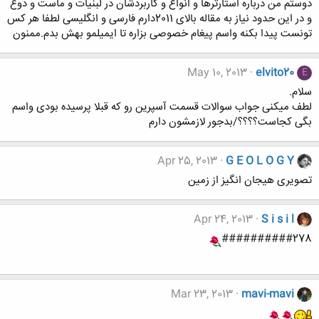
دوستم من درباره استارترها و انواع و کاربردشان در لبنیات و ماست و دوغ
و در این حدود نیاز به مقاله بالای 2011دارم فارسی و انگلیسی لطفا هر کس
تونست پیدا بکنه واسم پیغام خصوصی بزاره تا ایمیلمو بهش بدم.ممنون
May 10, 2013
elvito20
E
سلام.
لطف میکنی جواب سوالات قسمت آسپرین رو که قبلا پرسیده بودی واسم
بگی کجاست؟؟؟؟/بدجور لازمشون دارم
Apr 25, 2013
G E O L O G Y
تصویری هیجان انگیز از زمین
Apr 24, 2013
S i s i l
##########278
Mar 23, 2013
mavi-mavi