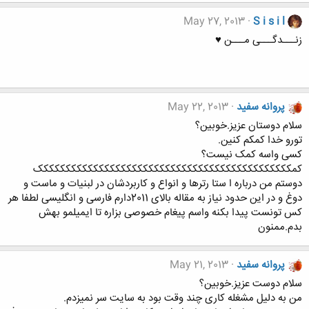
May 27, 2013
S i s i l
زنـــدگـــی مـــن ♥
پروانه سفید
May 22, 2013
سلام دوستان عزیز.خوبین؟
تورو خدا کمکم کنین.
کسی واسه کمک نیست؟
کمکککککککککککککککککککککککککککککککککککککککککککککک
دوستم من درباره ا ستا رترها و انواع و کاربردشان در لبنیات و ماست و
دوغ و در این حدود نیاز به مقاله بالای 2011دارم فارسی و انگلیسی لطفا هر
کس تونست پیدا بکنه واسم پیغام خصوصی بزاره تا ایمیلمو بهش
بدم.ممنون
پروانه سفید
May 21, 2013
سلام دوست عزیز.خوبین؟
من به دلیل مشغله کاری چند وقت بود به سایت سر نمیزدم.