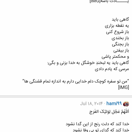
یــــــادت باشه[IMG]
گاهی باید
یه نقطه بزاری
باز شروع کنی
باز بخندی
باز بجنگی
باز بیفتی
و محکمتر پاشی
گاهی باید یه لبخندِ خوشگل به خدا بزنی و بگی:
مرسی که یادم دادی
”من تو سفره کوچک دلم خدایی دارم به اندازه تمام قشنگی ها”
[IMG]
Jul 18, 2014
hami99
اَللّهُمَّ عَجِّل لِوَلیِّکَ الفَرَج
خدا کند که دلت رنج از این گدا نشود
خدا کند که گدای تو بی وفا نشود