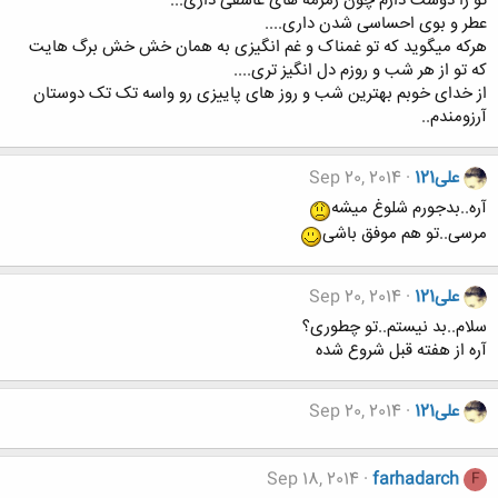
تو را دوست دارم چون زمزمه های عاشقی داری...
عطر و بوی احساسی شدن داری....
هرکه میگوید که تو غمناک و غم انگیزی به همان خش خش برگ هایت
که تو از هر شب و روزم دل انگیز تری....
از خدای خوبم بهترین شب و روز های پاییزی رو واسه تک تک دوستان
آرزومندم..
علی121
Sep 20, 2014
آره..بدجورم شلوغ میشه
مرسی..تو هم موفق باشی
علی121
Sep 20, 2014
سلام..بد نیستم..تو چطوری؟
آره از هفته قبل شروع شده
علی121
Sep 20, 2014
Sep 18, 2014
farhadarch
F