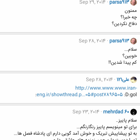
Sep 29, 2014
parsa913
ممنون
چه خبرا؟
دفاع نکردین؟
Sep 28, 2014
parsa913
سلام...
خوبین؟
کم پیدا شدین!!
علی121
Sep 28, 2014
http://www.www.www.iran-
eng.ir/showthread.p...05#post7896505
:D:gol:
Sep 23, 2014
mehrdad 60
سلام پاییز..
برای تو مینویسم پاییز رنگارنگم...
به تو پیشاپیش تبریک و خوش آمد گویی دارم ای پادشاه فصل ها...