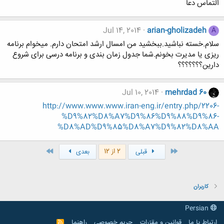
التماس دعا
Jul 14, 2014
arian-gholizadeh
A
سلام.خسته نباشید.ببخشید من امسال ارشد امتحان دارم. میخوام برنامه
ریزی یا مدیرت بخونم.شما جدول زمان بندی و برنامه درسی برای شروع
دارین؟؟؟؟؟؟؟
Jul 10, 2014
mehrdad 60
http://www.www.www.iran-eng.ir/entry.php/2206-
%D9%82%D8%A7%D9%86%D9%88%D9%86-
%D8%AD%D9%85%D8%A7%D9%82%D8%AA
اول
آخر
2 از 12
قبلی
بعدی
کاربران
Persian
ارتباط با ما
قوانین و مقرّرات
حریم خصوصی
راهنما
R