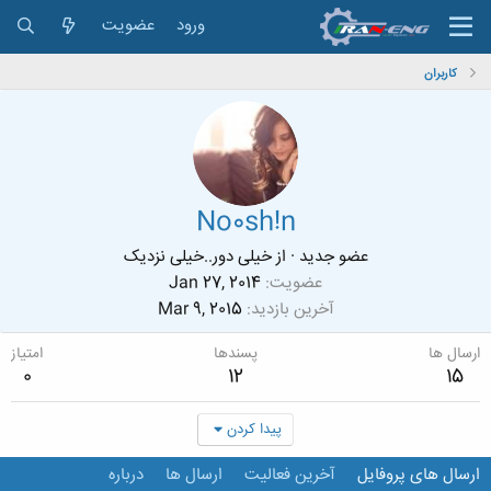
ورود
عضویت
کاربران
No0sh!n
عضو جدید
·
از
خیلی دور..خیلی نزدیک
عضویت
Jan 27, 2014
آخرین بازدید
Mar 9, 2015
ارسال ها
پسندها
امتیاز
0
12
15
پیدا کردن
ارسال های پروفایل
آخرین فعالیت
ارسال ها
درباره