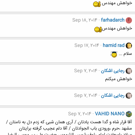
خواهش مهندس
Sep 18, 2014
farhadarch
F
خواهش مهندس
Sep 17, 2014
hamid rad
سلام ...
رجایی اشکان
Sep 7, 2014
خواهش میکنم
رجایی اشکان
Sep 7, 2014
Sep 7, 2014
VAHID NANO
آقا قرار شاه و گدا هست یادتان / آری همان شبی که زدم دل به نامتان /
مشهد ،حرم ،ورودی باب الجوادتان / آقا دلم عجیب گرفته برایتان
میلاد باسعادت امام رئوف شمس الشموس حضرت علی بن موسی الرضا